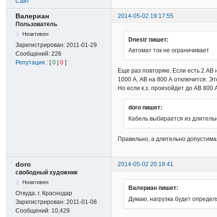
Сайт
Валериан
2014-05-02 19:17:55
Пользователь
Неактивен
Dnestr пишет:
Зарегистрирован:
2011-01-29
Автомат ток не ограничивает
Сообщений:
226
Репутация
: [
0
|
0
]
Еще раз повторяю. Если есть 2 АВ н
1000 А, АВ на 800 А отключится. Э
Но если к.з. произойдет до АВ 800
doro пишет:
Кабель выбирается из длитель
Правильно, а длительно допустимая
doro
2014-05-02 20:19:41
свободный художник
Неактивен
Валериан пишет:
Откуда:
г. Краснодар
Думаю, нагрузка будет определ
Зарегистрирован:
2011-01-08
Сообщений:
10,429