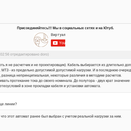
Присоединяйтесь!!! Мы в социальных сетях и на Ютуб.
:02:56 отредактировано doro)
хоть я не расчетчик и не проектировщик). Кабель выбирается из длительно д
 МТЗ - из предельно допустимой допустимой нагрузки. И в последнюю очередь
е, разница непринципиальная, некоторые различия в методике расчетов.
ивать протекание тока до своего номинала. До полутора - двух крат значение
теоусловий в зоне прокладки кабеля и установки автомата.
нце линии?
, что этот автомат ранее был выбран с учетом реальной нагрузки за ним.