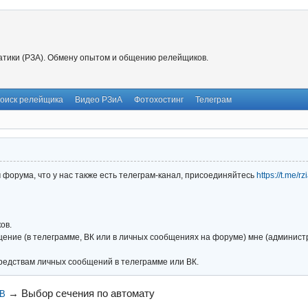
тики (РЗА). Обмену опытом и общению релейщиков.
оиск релейщика
Видео РЗиА
Фотохостинг
Телеграм
форума, что у нас также есть телеграм-канал, присоединяйтесь
https://t.me/r
ов.
ние (в телеграмме, ВК или в личных сообщениях на форуме) мне (администра
редствам личных сообщений в телеграмме или ВК.
→
Выбор сечения по автомату
0В