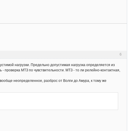
6
опустимой нагрузки. Предельно допустимая нагрузка определяется из
 - проверка МТЗ по чувствительности. МТЗ - то ли релейно-контактная,
 вообще неопределенное, разброс от Волги до Амура, к тому же