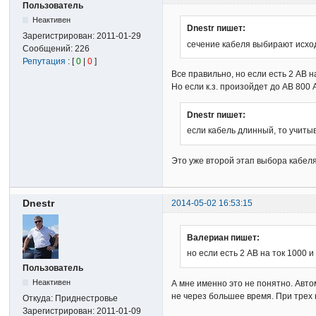
Пользователь
Неактивен
Dnestr пишет:
Зарегистрирован:
2011-01-29
сечение кабеля выбирают исход
Сообщений:
226
Репутация
: [
0
|
0
]
Все правильно, но если есть 2 АВ н
Но если к.з. произойдет до АВ 800
Dnestr пишет:
если кабель длинный, то учит
Это уже второй этап выбора кабеля
Dnestr
2014-05-02 16:53:15
Валериан пишет:
но если есть 2 АВ на ток 1000 и
Пользователь
Неактивен
А мне именно это не понятно. Авто
не через большее время. При трех 
Откуда:
Приднестровье
Зарегистрирован:
2011-01-09