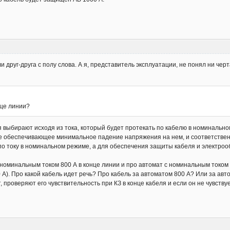
 друг-друга с полу слова. А я, представитель эксплуатации, не понял ни черт
нце линии?
ля выбирают исходя из тока, который будет протекать по кабелю в номинально
е обеспечивающее минимальное падение напряжения на нем, и соответствен
 по току в номинальном режиме, а для обеспечения защиты кабеля и электро
 номинальным током 800 А в конце линии и про автомат с номинальным током 
А). Про какой кабель идет речь? Про кабель за автоматом 800 А? Или за ав
 проверяют его чувствительность при КЗ в конце кабеля и если он не чувству