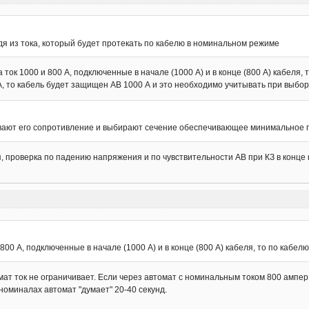
я из тока, который будет протекать по кабелю в номинальном режиме
а ток 1000 и 800 А, подключенные в начале (1000 А) и в конце (800 А) кабеля,
 А, то кабель будет защищен АВ 1000 А и это необходимо учитывать при выбор
ывают его сопротивление и выбирают сечение обеспечивающее минимальное
, проверка по падению напряжения и по чувствительности АВ при КЗ в конце 
 800 А, подключенные в начале (1000 А) и в конце (800 А) кабеля, то по кабел
мат ток не ограничивает. Если через автомат с номинальным током 800 ампер 
номиналах автомат "думает" 20-40 секунд.