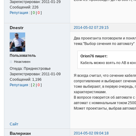
Зарегистрирован:
2011-01-29
Сообщений:
226
Репутация
: [
0
|
0
]
Dnestr
2014-05-02 07:29:15
Два проектанта поговорили и поняли
тема:"Выбор сечения по автомату"
Пользователь
Orion76 пишет:
Неактивен
Кабель можно взять по АВ в ко
Откуда:
Приднестровье
Зарегистрирован:
2011-01-09
Я всегда считал, что сечение кабе
Сообщений:
1,196
сопротивление и выбирают сечени
Репутация
: [
2
|
0
]
тоже выбирают, в первую очередь,
характеристиками.
В вопросе говорится об автомате с
автомат с номинальным током 2500 
Может проектанты, выбрав автомат,
Сайт
Валериан
2014-05-02 09:04:18