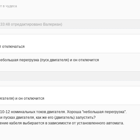
ит в чудеса
0:33:48 отредактировано Валериан)
ет отключаться
Небольшая перегрузка (пуск двигателя) и он отключится
игателя) и он отключится
 10-12 номинальных токов двигателя. Хороша "небольшая перегрузка".
 пусках двигателя, как же его (двигатель) запустить?
чение кабеля выбирается в зависимости от установленного автомата.