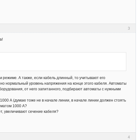
3
а!
м режиме. А также, если кабель длинный, то учитывают его
но нормальный уровень напряжения на конце этого кабеля. Автоматы
оборудования, от него запитанного, подбирают автоматы с нужными
1000 А (думаю тоже не в начале линии, в начале линии должен стоять
томатом 1000 А?
ет, увеличивают сечение кабеля?
4