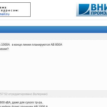
а 1000А в конце линии планируются АВ 800А
линии?
0:57:52 отредактировано Валериан)
00 кВА, даже для сухого тр-ра.
то кабель будет защищен АВ 1000 А.