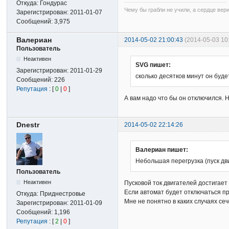
Откуда:
Гондурас
Чему бы грабли не учили, а сердце вер
Зарегистрирован:
2011-01-07
Сообщений:
3,975
Валериан
2014-05-02 21:00:43
(2014-05-03 1
Пользователь
Неактивен
SVG пишет:
Зарегистрирован:
2011-01-29
сколько десятков минут он буд
Сообщений:
226
Репутация
: [
0
|
0
]
А вам надо что бы он отключился. 
Dnestr
2014-05-02 22:14:26
Валериан пишет:
Небольшая перегрузка (пуск дв
Пользователь
Неактивен
Пусковой ток двигателей достигает
Если автомат будет отключаться при
Откуда:
Приднестровье
Мне не понятно в каких случаях се
Зарегистрирован:
2011-01-09
Сообщений:
1,196
Репутация
: [
2
|
0
]