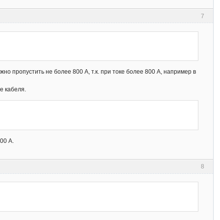
7
жно пропустить не более 800 А, т.к. при токе более 800 А, например в
е кабеля.
00 А.
8