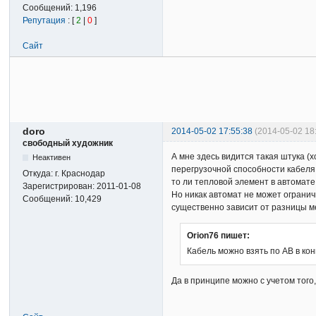
Сообщений:
1,196
Репутация
: [
2
|
0
]
Сайт
doro
2014-05-02 17:55:38
(2014-05-02 18
свободный художник
А мне здесь видится такая штука (
Неактивен
перегрузочной способности кабеля.
Откуда:
г. Краснодар
то ли тепловой элемент в автомат
Зарегистрирован:
2011-01-08
Но никак автомат не может огранич
Сообщений:
10,429
существенно зависит от разницы ме
Orion76 пишет:
Кабель можно взять по АВ в ко
Да в принципе можно с учетом того