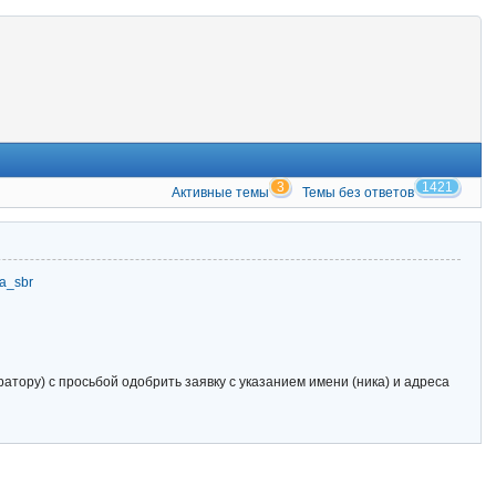
3
1421
Активные темы
Темы без ответов
zia_sbr
тору) с просьбой одобрить заявку с указанием имени (ника) и адреса