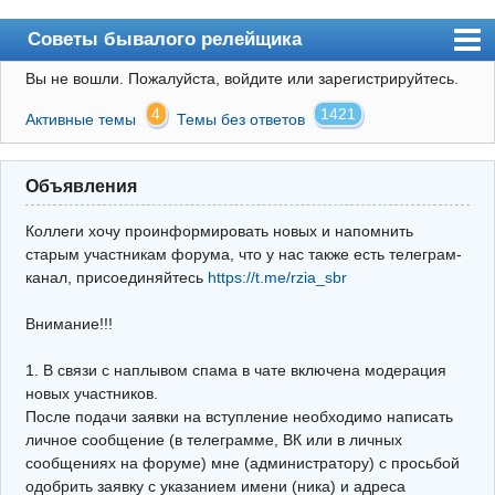
Советы бывалого релейщика
Вы не вошли.
Пожалуйста, войдите или зарегистрируйтесь.
Форум
4
1421
Активные темы
Темы без ответов
Правила
Поиск
Объявления
Регистрация
Коллеги хочу проинформировать новых и напомнить
Вход
старым участникам форума, что у нас также есть телеграм-
канал, присоединяйтесь
https://t.me/rzia_sbr
Архив
Внимание!!!
Почта
Поиск релейщика
1. В связи с наплывом спама в чате включена модерация
новых участников.
Видео РЗиА
После подачи заявки на вступление необходимо написать
личное сообщение (в телеграмме, ВК или в личных
Фотохостинг
сообщениях на форуме) мне (администратору) с просьбой
одобрить заявку с указанием имени (ника) и адреса
Телеграм