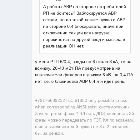
А работы АВР на стороне потребителей
РП не боитесь? Заблокируется АВР
секции, но по такой логике нужно и АВР
на стороне 0,4 блокировать, иначе при
отключении секции вся нагрузка
перекинется на другой ввод и смысла в
реализации ОН нет.
у меня РТП 6/0,4, вводы по 6 около 3 кА, т.е на
вскидку, 20-40 мВт. ПА предусмотрена на
выключатели фидеров и движки 6 кВ. на 0,4 ПА
нет. т.е. о блокировке АВР 0,4 я и идёт речь.
+79176689232 IEC 61850 only possible to use
when corresponding ANSI exist. системотехник.
Зачем третья фаза ? ВЛ есть ДПЗ, мощность 3й
фазы можно передавать по ГЗТ. Кл по экранам.
шин и выключателей нужно не 3 а 2. занялся
бы. за речкой.