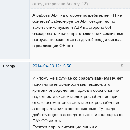
отредактировано Andrey_13)
Проектировщик
А работы АВР на стороне потребителей РП не
Неактивен
боитесь? Заблокируется АВР секции, но по
такой логике нужно и АВР на стороне 0,4
блокировать, иначе при отключении секции вся
нагрузка перекинется на другой ввод и смысла
в реализации ОН нет.
2014-04-23 12:16:50
5
Energy
Пользователь
И к тому же в случае со срабатыванием ПА нет
Неактивен
понятий категорийности как таковой, это
критрий определения подход к обеспечению
надежности системы электроснабжения при
отказе элементов системы электроснабжения,
а не при аварии в энергосистеме. Тут надо
действующее законодательство и стандарта по
ПАУ СО читать.
Гасятся парно питающие линии с