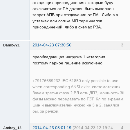
отходящих присоединениях которые будут
отключаться от ПА должен быть выполнен
запрет АПВ при откдючении от ПА . Либо в в
уставках или логике МП терминалов
присоединений, либо в схемах РЗА.
2014-04-23 07:30:56
3
Danilov21
Пользователь
преобладающая нагрузка 1 категория.
Неактивен
поэтому парное гашение исключено.
+79176689232 IEC 61850 only possible to use
when corresponding ANSI exist. системотехник.
Зачем третья фаза ? ВЛ есть ДПЗ, мощность 3й
фазы можно передавать по ГЗТ. Кл по экранам.
шин и выключателей нужно не 3 а 2. занялся
бы. за речкой.
2014-04-23 08:01:19
(2014-04-23 12:19:24
4
Andrey_13