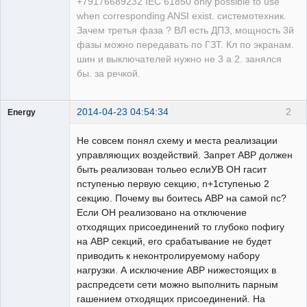
+79176689232 IEC 61850 only possible to use
when corresponding ANSI exist. системотехник.
Зачем третья фаза ? ВЛ есть ДПЗ, мощность 3й
фазы можно передавать по ГЗТ. Кл по экранам.
шин и выключателей нужно не 3 а 2. занялся
бы. за речкой.
2014-04-23 04:54:34
2
Energy
Пользователь
Не совсем понял схему и места реализации
Неактивен
управляющих воздействий. Запрет АВР должен
быть реализован тольео еслиУВ ОН гасит
nступенью первую секцию, n+1ступенью 2
секцию. Почему вы боитесь АВР на самой пс?
Если ОН реализовано на отключение
отходящих присоединений то глубоко пофигу
на АВР секций, его срабатывание не будет
приводить к неконтролируемому набору
нагрузки. А исключение АВР нижестоящих в
распредсети сети можно выполнить парным
гашением отходящих присоединений. На