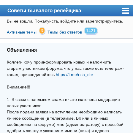
Советы бывалого релейщика
Вы не вошли.
Пожалуйста, войдите или зарегистрируйтесь.
Форум
3
1421
Активные темы
Темы без ответов
Правила
Поиск
Объявления
Регистрация
Коллеги хочу проинформировать новых и напомнить
Вход
старым участникам форума, что у нас также есть телеграм-
канал, присоединяйтесь
https://t.me/rzia_sbr
Архив
Внимание!!!
Почта
Поиск релейщика
1. В связи с наплывом спама в чате включена модерация
новых участников.
Видео РЗиА
После подачи заявки на вступление необходимо написать
личное сообщение (в телеграмме, ВК или в личных
Фотохостинг
сообщениях на форуме) мне (администратору) с просьбой
одобрить заявку с указанием имени (ника) и адреса
Телеграм