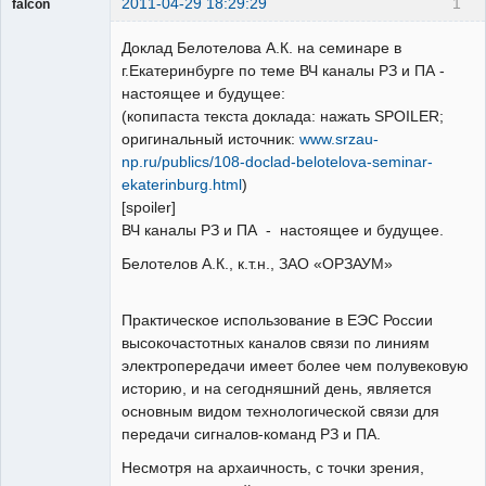
2011-04-29 18:29:29
1
falcon
guest
Доклад Белотелова А.К. на семинаре в
Неактивен
г.Екатеринбурге по теме ВЧ каналы РЗ и ПА -
настоящее и будущее:
(копипаста текста доклада: нажать SPOILER;
оригинальный источник:
www.srzau-
np.ru/publics/108-doclad-belotelova-seminar-
ekaterinburg.html
)
[spoiler]
ВЧ каналы РЗ и ПА - настоящее и будущее.
Белотелов А.К., к.т.н., ЗАО «ОРЗАУМ»
Практическое использование в ЕЭС России
высокочастотных каналов связи по линиям
электропередачи имеет более чем полувековую
историю, и на сегодняшний день, является
основным видом технологической связи для
передачи сигналов-команд РЗ и ПА.
Несмотря на архаичность, с точки зрения,