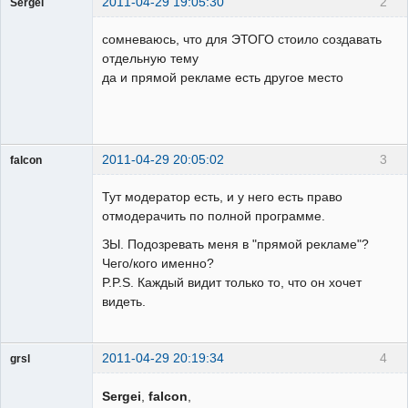
2011-04-29 19:05:30
2
Sergei
Пользователь
сомневаюсь, что для ЭТОГО стоило создавать
Неактивен
отдельную тему
да и прямой рекламе есть другое место
2011-04-29 20:05:02
3
falcon
guest
Тут модератор есть, и у него есть право
Неактивен
отмодерачить по полной программе.
ЗЫ. Подозревать меня в "прямой рекламе"?
Чего/кого именно?
P.P.S. Каждый видит только то, что он хочет
видеть.
2011-04-29 20:19:34
4
grsl
Администратор
Sergei
,
falcon
,
Неактивен