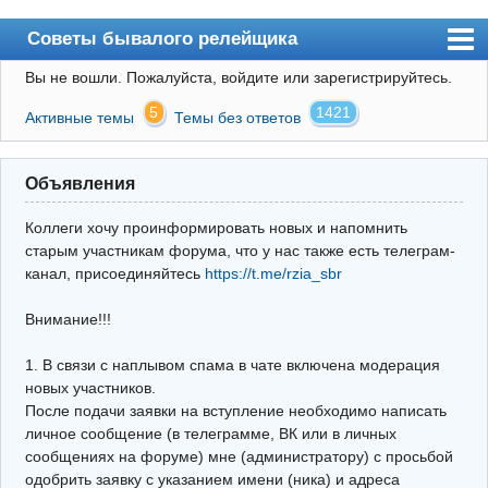
Советы бывалого релейщика
Вы не вошли.
Пожалуйста, войдите или зарегистрируйтесь.
Форум
5
1421
Активные темы
Темы без ответов
Правила
Поиск
Объявления
Регистрация
Коллеги хочу проинформировать новых и напомнить
Вход
старым участникам форума, что у нас также есть телеграм-
канал, присоединяйтесь
https://t.me/rzia_sbr
Архив
Внимание!!!
Почта
Поиск релейщика
1. В связи с наплывом спама в чате включена модерация
новых участников.
Видео РЗиА
После подачи заявки на вступление необходимо написать
личное сообщение (в телеграмме, ВК или в личных
Фотохостинг
сообщениях на форуме) мне (администратору) с просьбой
одобрить заявку с указанием имени (ника) и адреса
Телеграм