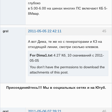
глубоко
в 5.00-6.00 на шинах многих ПС включают КБ 5-
8Мвар.
2011-05-05 22:42:11
45
grsl
Администратор
А вот Дима, те же но с генераторами и КЗ на
Неактивен
отходящей линии, смотри сколько клевков.
For Dima1.txt
4.27 Кб, 10 скачиваний с 2011-
05-05
You don't have the permssions to download the
attachments of this post.
Присоединяйтесь!!! Мы в социальных сетях и на Ютуб.
2011-05-06 07:39:21
46
grsl