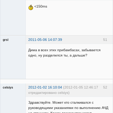
Администратор
<150ms
Неактивен
2011-05-06 14:07:39
51
grsl
Администратор
Дима в всех этих прибамбасах, забывается
Неактивен
одно, ну разделился ты, а дальше?
2012-01-02 16:10:04
(2012-01-05 12:46:17
52
celsiys
отредактировано celsiys)
Пользователь
Здравствуйте. Может кто сталкивался с
Неактивен
руководящими указаниями по выполнению АЧД
на станциях. Каким документом могут