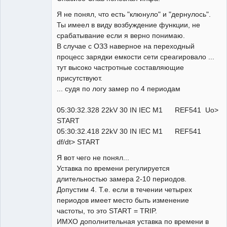
Я не понял, что есть "клюнуло" и "дернулось".
Ты имеел в виду возбуждение функции, не
срабатывание если я верно понимаю.
В случае с ОЗЗ наверное на переходный
процесс зарядки емкости сети среагировало ...
тут высоко частротные составляющие
присутствуют.
... судя по логу замер по 4 периодам
05:30:32.328 22kV 30 IN IEC M1 REF541 Uo>
START
05:30:32.418 22kV 30 IN IEC M1 REF541
df/dt> START
Я вот чего не понял...
Уставка по времени регулируется
длительностью замера 2-10 периодов.
Допустим 4. Т.е. если в течении четырех
периодов имеет место быть изменение
частоты, то это START = TRIP.
ИМХО дополнительная уставка по времени в