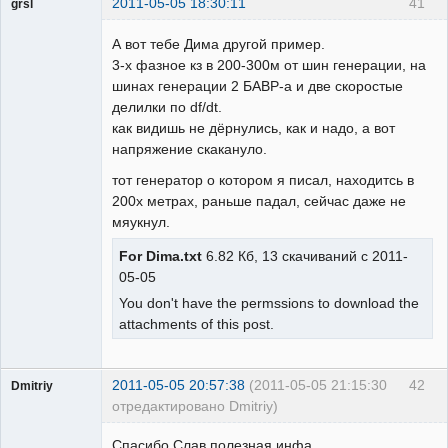
2011-05-05 18:30:11
41
grsl
Администратор
А вот тебе Дима другой пример.
Неактивен
3-х фазное кз в 200-300м от шин генерации, на
шинах генерации 2 БАВР-а и две скоростые
делилки по df/dt.
как видишь не дёрнулись, как и надо, а вот
напряжение скакануло.
тот генератор о котором я писал, находитсь в
200х метрах, раньше падал, сейчас даже не
мяукнул.
For Dima.txt
6.82 Кб, 13 скачиваний с 2011-
05-05
You don't have the permssions to download the
attachments of this post.
2011-05-05 20:57:38
(2011-05-05 21:15:30
42
Dmitriy
отредактировано Dmitriy)
Пользователь
Спасибо Слав полезная инфа.
Неактивен