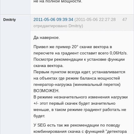
не на полной мощности.
2011-05-06 09:39:34
(2011-05-06 22:27:28
47
Dmitriy
отредактировано Dmitriy)
Пользователь
Да наверное.
Неактивен
Привел же пример 20° скачке вектора в
пересчете на градиент составит всего 0,06Hz/s.
Посмотри рекомендации к установке функции
скачка вектора.
Первым пунктом всегда идет, устанавливается
на объектах где режим баланса мощностей
генератор-нагрузка (минимальный переток)
ВОЗМОЖЕН.
В режиме незначительного изменения нагрузки
+/- этот первый скачек будет значительно
меньше, в таком режиме градиент работать не
будет.
У SEG есть так же рекомендации по поводу
комбинирования скачка с функцией "детектора