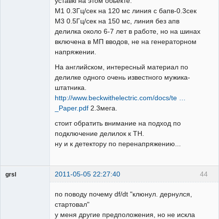
уставкi на этом обьекте:
М1 0.3Гц/сек на 120 мс линия с бапв-0.3сек
М3 0.5Гц/сек на 150 мс, линия без апв
делилка около 6-7 лет в работе, но на шинах
включена в МП вводов, не на генераторном
напряжении.
На английском, интересный материал по
делилке одного очень известного мужика-
штатника.
http://www.beckwithelectric.com/docs/te …
_Paper.pdf
2.3мега.
стоит обратить внимание на подход по
подключение делилок к ТН.
ну и к детектору по перенапряжению...
2011-05-05 22:27:40
44
grsl
Администратор
по поводу почему df/dt "клюнул. дернулся,
Неактивен
стартовал"
у меня другие предположения, но не искла