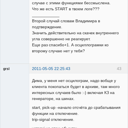
случае с этими функциями бессмыслена.
Что же есть START в твоем логе???
____________
Второй случай словам Владимира в
подтверждение.
Значить действительно на скачек внутреннего
угла совершенно не реагирует.
Еще раз спасибо+1. А осциллограмки ко
второму случаю нет у тебя?
2011-05-05 22:25:43
43
grsl
Администратор
Дима, у меня нет осцилограм, надо вобще у
Неактивен
клиента покопаться будет в архиве, там много
интересных случаев было :-) включая КЗ на
генераторе, на шинах.
start, pick-up -начало отсчёта до срабатывания
функции на отключение.
trip-signal отключение.