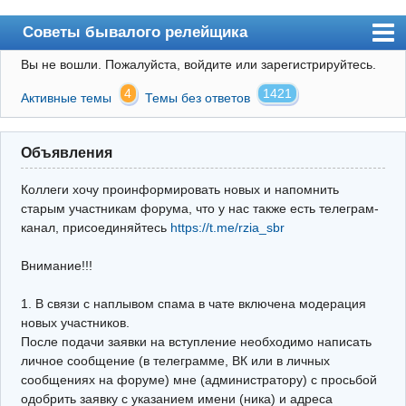
Советы бывалого релейщика
Вы не вошли.
Пожалуйста, войдите или зарегистрируйтесь.
Форум
4
1421
Активные темы
Темы без ответов
Правила
Поиск
Объявления
Регистрация
Коллеги хочу проинформировать новых и напомнить
Вход
старым участникам форума, что у нас также есть телеграм-
канал, присоединяйтесь
https://t.me/rzia_sbr
Архив
Внимание!!!
Почта
Поиск релейщика
1. В связи с наплывом спама в чате включена модерация
новых участников.
Видео РЗиА
После подачи заявки на вступление необходимо написать
личное сообщение (в телеграмме, ВК или в личных
Фотохостинг
сообщениях на форуме) мне (администратору) с просьбой
одобрить заявку с указанием имени (ника) и адреса
Телеграм