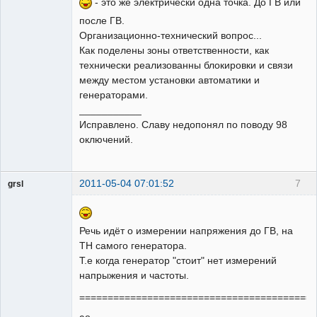
- это же электрически одна точка. До ГВ или
после ГВ.
Организационно-технический вопрос...
Как поделены зоны ответственности, как
технически реализованны блокировки и связи
между местом установки автоматики и
генераторами.
___________
Исправлено. Славу недопонял по поводу 98
оключений.
2011-05-04 07:01:52
7
grsl
Администратор
Неактивен
Речь идёт о измерении напряжения до ГВ, на
ТН самого генератора.
Т.е когда генератор "стоит" нет измерений
напрыжения и частоты.
==========================================