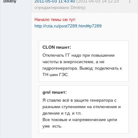
2011-05-03 11:43:40
(2011-05-03 14:12:23
1
Dmitriy
отредактировано Dmitriy)
Пользователь
Начало темы см тут:
Неактивен
http://rzia.ru/post7289.html#p7289
CLON пишет:
Отключать ГГ надо при повышении
частоты в энергосистеме, а не
гидрогенератора. Вывод: подключать к
ТН шин ГЭС.
grsl пишет:
Я ставлю всё в защите генератора с
разными ступениями на отключение и
деление и т.д. и т.п.
Все токовые и напряженческие цепи
уже есть.