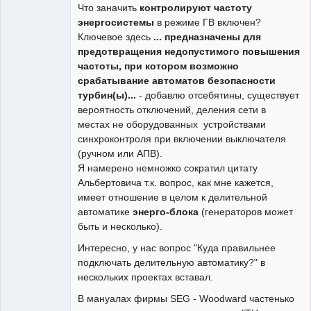
Что заначить
контролируют частоту
энергосистемы
в режиме ГВ включен?
Ключевое здесь
... предназначены для
предотвращения недопустимого повышения
частоты, при котором возможно
срабатывание автоматов безопасности
турбин(ы)...
- добавлю отсебятины, существует
вероятность отключений, деления сети в
местах не оборудованных устройствами
синхроконтроля при включении выключателя
(ручном или АПВ).
Я намерено немножко сократил цитату
Альбертовича т.к. вопрос, как мне кажется,
имеет отношение в целом к делительной
автоматике
энерго-блока
(генераторов может
быть и несколько).
Интересно, у нас вопрос "Куда правильнее
подключать делительную автоматику?" в
нескольких проектах вставал.
В мануалах фирмы SEG - Woodward частенько