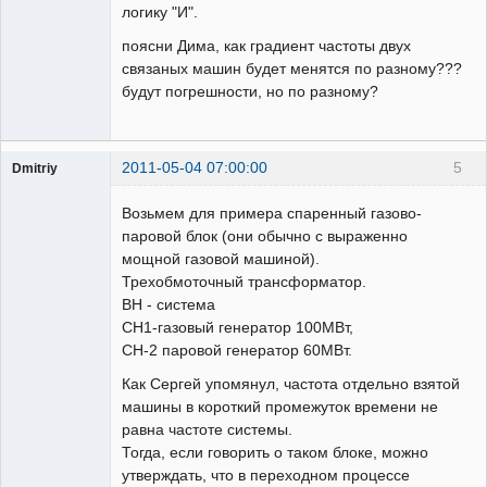
логику "И".
поясни Дима, как градиент частоты двух
связаных машин будет менятся по разному???
будут погрешности, но по разному?
2011-05-04 07:00:00
5
Dmitriy
Пользователь
Возьмем для примера спаренный газово-
Неактивен
паровой блок (они обычно с выраженно
мощной газовой машиной).
Трехобмоточный трансформатор.
ВН - система
СН1-газовый генератор 100МВт,
СН-2 паровой генератор 60МВт.
Как Сергей упомянул, частота отдельно взятой
машины в короткий промежуток времени не
равна частоте системы.
Тогда, если говорить о таком блоке, можно
утверждать, что в переходном процессе