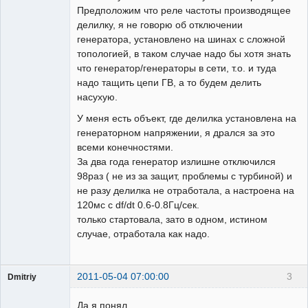
Предположим что реле частоты производящее
делилку, я не говорю об отключении
генератора, установлено на шинах с сложной
топологией, в таком случае надо бы хотя знать
что генератор/генераторы в сети, т.о. и туда
надо тащить цепи ГВ, а то будем делить
насухую.
У меня есть объект, где делилка установлена на
генераторном напряжении, я дрался за это
всеми конечностями.
За два года генератор излишне отключился
98раз ( не из за защит, проблемы с турбиной) и
не разу делилка не отработала, а настроена на
120мс с df/dt 0.6-0.8Гц/сек.
только стартовала, зато в одном, истином
случае, отработала как надо.
2011-05-04 07:00:00
3
Dmitriy
Пользователь
Да я понял.
Неактивен