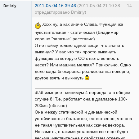
2011-05-04 16:39:46
(2011-05-04 21:10:38
14
Dmitriy
отредактировано Dmitriy)
Пользователь
Хххх ну, а как иначе Слава. Функция же
Неактивен
чувствительная - статическая (Владимир
хорошо "запятые" расставил).
Я не пойму только одной вещи, что значить
выкинул? У вас что так просто выкинуть
функцию за которую СО ответственность
несет? Или машина мелкая? Прикольно. Одно
дело когда блокировка реализованна неверно,
другое взять и выкинуть
___________________________
df/dt измеряет минимум 4 периода, а в общем
случае 8! Т.е. работает она в диапазоне 100-
200мс (обычно).
Она между статической и динамической
устойчивостью болтается, естественно, что она
не такая чувствительная как скачек вектора.
Но заметь, с такими уставками все еще будет
весьма чувствительна к свойствам отдельно