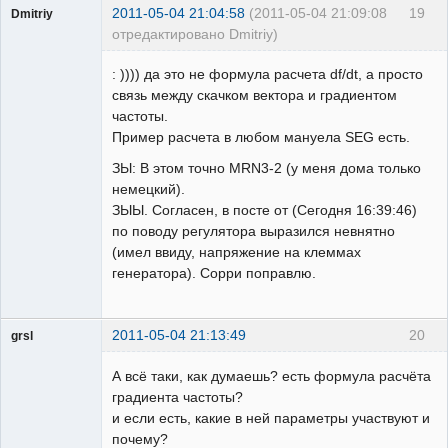
2011-05-04 21:04:58
(2011-05-04 21:09:08
19
Dmitriy
отредактировано Dmitriy)
Пользователь
: )))) да это не формула расчета df/dt, а просто
Неактивен
связь между скачком вектора и градиентом
частоты.
Пример расчета в любом мануела SEG есть.
ЗЫ: В этом точно MRN3-2 (у меня дома только
немецкий).
ЗЫЫ. Согласен, в посте от (Сегодня 16:39:46)
по поводу регулятора выразился невнятно
(имел ввиду, напряжение на клеммах
генератора). Сорри поправлю.
2011-05-04 21:13:49
20
grsl
Администратор
А всё таки, как думаешь? есть формула расчёта
Неактивен
градиента частоты?
и если есть, какие в ней параметры участвуют и
почему?