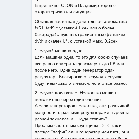
В принципе СLON и Владимир хорошо
охарактеризовали ситуацию
Обычная частотная делительная автоматика
f>51 f<49 с уставкой 1 сек или о более
быстродействующих градиентных функциях
df/dt и cкачек U°. с уставкой макс. 0,2сек.
1. случай машина одна.
Если машина одна, то это для обоих случаев
все равно измерять где измерять до ГВ или
после него. Один один генератор один
регулятор . Блокировки от случая к случаю
будут немножко отличатся, но это все равно.
2. случай посложнее. Несколько машин
подключены через один блочник.
А если генераторов несколько, они различной
мощности, с разными регуляторами, турбины
разной технологии ... куда ставить?
Простым частотным функциям f> f< как и
прежде "пофиг" один генератор или пять, они
медленные. А градиентным функциям df/dt и