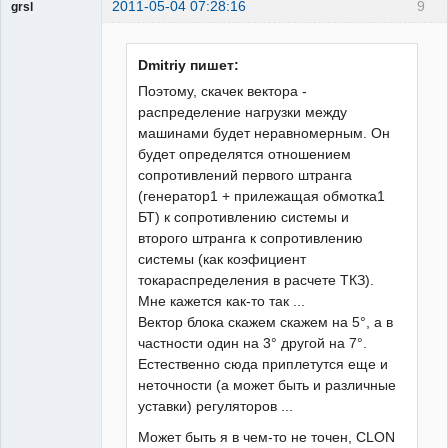
2011-05-04 07:28:16
9
grsl
Администратор
Неактивен
Dmitriy пишет:
Поэтому, скачек вектора -
распределение нагрузки между
машинами будет неравномерным. Он
будет определятся отношением
сопротивлений первого штранга
(генератор1 + прилежащая обмотка1
БТ) к сопротивлению системы и
второго штранга к сопротивлению
системы (как коэфициент
токараспределения в расчете ТКЗ).
Мне кажется как-то так ...
Вектор блока скажем скажем на 5°, а в
частности один на 3° другой на 7°.
Естественно сюда приплетутся еще и
неточности (а может быть и различные
уставки) регуляторов ...
Может быть я в чем-то не точен, CLON