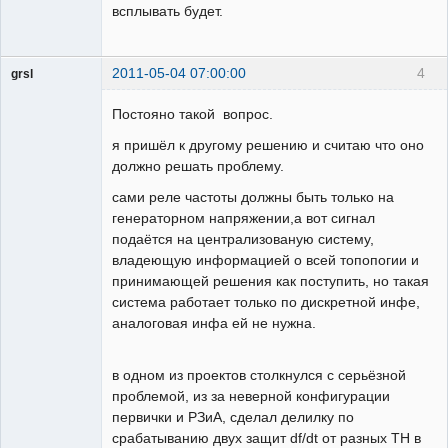
всплывать будет.
2011-05-04 07:00:00
4
grsl
Администратор
Постояно такой вопрос.
Неактивен
я пришёл к другому решению и считаю что оно
должно решать проблему.
сами реле частоты должны быть только на
генераторном напряжении,а вот сигнал
подаётся нa централизованую систему,
владеющую информацией о всей топопогии и
принимающей решения как поступить, но такая
система работает только по дискретной инфе,
аналоговая инфа ей не нужна.
в одном из проектов столкнулся с серьёзной
проблемой, из за неверной конфигурации
первички и РЗиА, сделал делилку по
срабатыванию двух защит df/dt от разных ТН в