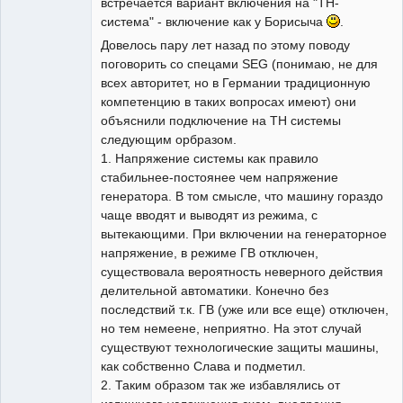
встречается вариант включения на "ТН-
система" - включение как у Борисыча
.
Довелось пару лет назад по этому поводу
поговорить со спецами SEG (понимаю, не для
всех авторитет, но в Германии традиционную
компетенцию в таких вопросах имеют) они
объяснили подключение на ТН системы
следующим орбразом.
1. Напряжение системы как правило
стабильнее-постоянее чем напряжение
генератора. В том смысле, что машину гораздо
чаще вводят и выводят из режима, с
вытекающими. При включении на генераторное
напряжение, в режиме ГВ отключен,
существовала вероятность неверного действия
делительной автоматики. Конечно без
последствий т.к. ГВ (уже или все еще) отключен,
но тем немеене, неприятно. На этот случай
существуют технологические защиты машины,
как собственно Слава и подметил.
2. Таким образом так же избавлялись от