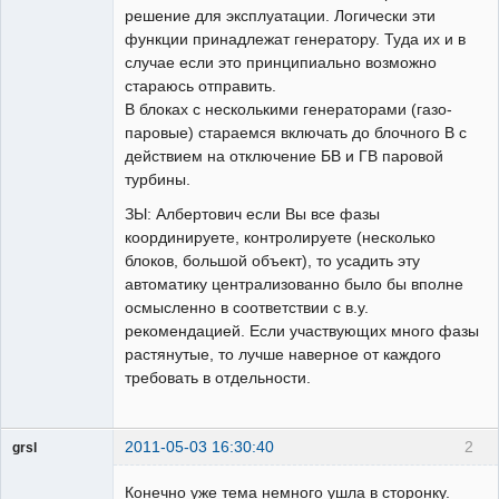
решение для эксплуатации. Логически эти
функции принадлежат генератору. Туда их и в
случае если это принципиально возможно
стараюсь отправить.
В блоках с несколькими генераторами (газо-
паровые) стараемся включать до блочного В с
действием на отключение БВ и ГВ паровой
турбины.
ЗЫ: Албертович если Вы все фазы
координируете, контролируете (несколько
блоков, большой объект), то усадить эту
автоматику централизованно было бы вполне
осмысленно в соответствии с в.у.
рекомендацией. Если участвующих много фазы
растянутые, то лучше наверное от каждого
требовать в отдельности.
2011-05-03 16:30:40
2
grsl
Администратор
Конечно уже тема немного ушла в сторонку.
Неактивен