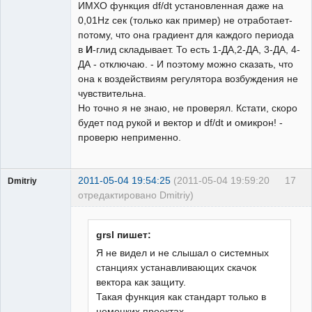
ИМХО функция df/dt установленная даже на
0,01Hz сек (только как пример) не отработает-
потому, что она градиент для каждого периода
в
И
-глид складывает. То есть 1-ДА,2-ДА, 3-ДА, 4-
ДА - отключаю. - И поэтому можно сказать, что
она к воздействиям регулятора возбуждения не
чувствительна.
Но точно я не знаю, не проверял. Кстати, скоро
будет под рукой и вектор и df/dt и омикрон! -
проверю неприменно.
2011-05-04 19:54:25
(2011-05-04 19:59:20
17
Dmitriy
отредактировано Dmitriy)
Пользователь
Неактивен
grsl пишет:
Я не видел и не слышал о системных
станциях устанавливающих скачок
вектора как защиту.
Такая функция как стандарт только в
немецких проектах.