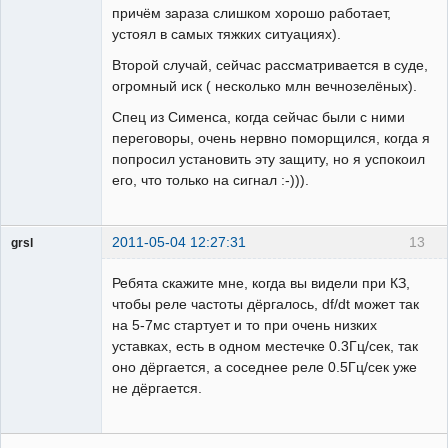
причём зараза слишком хорошо работает,
устоял в самых тяжких ситуациях).
Второй случай, сейчас рассматривается в суде,
огромный иск ( несколько млн вечнозелёных).
Спец из Сименса, когда сейчас были с ними
переговоры, очень нервно поморщился, когда я
попросил установить эту защиту, но я успокоил
его, что только на сигнал :-))).
2011-05-04 12:27:31
13
grsl
Администратор
Ребята скажите мне, когда вы видели при КЗ,
Неактивен
чтобы реле частоты дёргалось, df/dt может так
на 5-7мс стартует и то при очень низких
уставках, есть в одном местечке 0.3Гц/сек, так
оно дёргается, а соседнее реле 0.5Гц/сек уже
не дёргается.