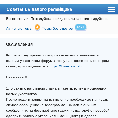
Советы бывалого релейщика
Вы не вошли.
Пожалуйста, войдите или зарегистрируйтесь.
Форум
4
1421
Активные темы
Темы без ответов
Правила
Поиск
Объявления
Регистрация
Коллеги хочу проинформировать новых и напомнить
Вход
старым участникам форума, что у нас также есть телеграм-
канал, присоединяйтесь
https://t.me/rzia_sbr
Архив
Внимание!!!
Почта
Поиск релейщика
1. В связи с наплывом спама в чате включена модерация
новых участников.
Видео РЗиА
После подачи заявки на вступление необходимо написать
личное сообщение (в телеграмме, ВК или в личных
Фотохостинг
сообщениях на форуме) мне (администратору) с просьбой
одобрить заявку с указанием имени (ника) и адреса
Телеграм