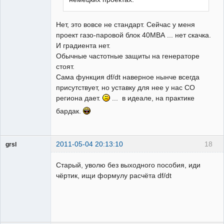
Нет, это вовсе не стандарт. Сейчас у меня
проект газо-паровой блок 40МВА ... нет скачка.
И градиента нет.
Обычные частотные защиты на генераторе
стоят.
Сама функция df/dt наверное нынче всегда
присутствует, но уставку для нее у нас СО
региона дает.
... в идеале, на практике
бардак.
2011-05-04 20:13:10
18
grsl
Администратор
Старый, уволю без выходного пособия, иди
Неактивен
чёртик, ищи формулу расчёта df/dt