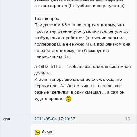
взятого агрегата (Г+Турбина и ее регулятор).
__________
Твой вопрос.
При далеком КЗ она не стартует потому, что
просто внутренний угол увеличится, регулятор
возбуждения отработает (в течении пары мс.,
полпериода!, а ей нужно 4!), а при близком она
не работает потому, что блокируется
напряжением U<.
А 49Hz, 51Hz ... 1sek это же голимая системная
делилка.
У меня теперь впечатление сложилось, что
первых пост Альбертовича, т.е. вопрос, две
разные "делилки" в одну смешал ... а сам он
кудато пропал
2011-05-04 17:20:37
15
grsl
Администратор
Дима!:
Неактивен