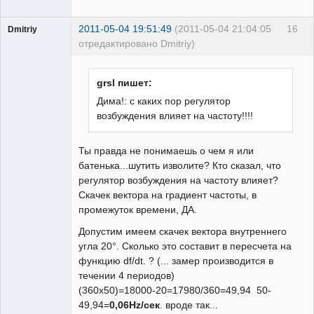
2011-05-04 19:51:49
(2011-05-04 21:04:05
16
Dmitriy
отредактировано Dmitriy)
Пользователь
Неактивен
grsl пишет:
Дима!: с каких пор регулятор
возбуждения влияет на частоту!!!!
Ты правда не понимаешь о чем я или
батенька...шутить изволите? Кто сказал, что
регулятор возбуждения на частоту влияет?
Скачек вектора на градиент частоты, в
промежуток времени, ДА.
Допустим имеем скачек вектора внутреннего
угла 20°. Сколько это составит в пересчета на
функцию df/dt. ? (... замер производится в
течении 4 периодов)
(360x50)=18000-20=17980/360=49,94 50-
49,94=
0,06Hz/cек
. вроде так...