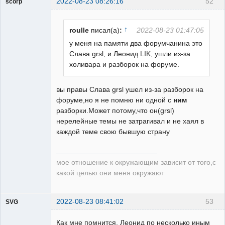
2022-08-23 08:26:16
52
scorp
pensioner
Неактивен
↑
roulle
писал(а)
:
2022-08-23 01:47:05
у меня на памяти два форумчанина это
Слава grsl, и Леонид LIK, ушли из-за
холивара и разборок на форуме.
вы правы Слава grsl ушел из-за разборок на
форуме,но я не помню ни одной с
ним
разборки.Может потому,что он(grsl)
нерелейные темы не затрагивал и не хаял в
каждой теме свою бывшую страну
мое отношение к окружающим зависит от того,с
какой целью они меня окружают
2022-08-23 08:41:02
53
SVG
Как мне помнится, Леонид по несколько иным