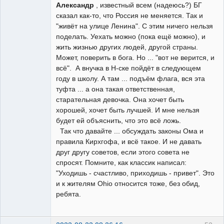
Александр
, известный всем (надеюсь?) БГ
сказал как-то, что Россия не меняется. Так и
"живёт на улице Ленина". С этим ничего нельзя
поделать. Уехать можно (пока ещё можно), и
жить жизнью других людей, другой страны.
Может, поверить в бога. Но ... "вот не верится, и
всё". А внучка в Н-ске пойдёт в следующем
году в школу. А там ... подъём флага, вся эта
туфта ... а она такая ответственная,
старательная девочка. Она хочет быть
хорошей, хочет быть лучшей. И мне нельзя
будет ей объяснить, что это всё ложь.
Так что давайте ... обсуждать законы Ома и
правила Кирхгофа, и всё такое. И не давать
друг другу советов, если этого совета не
спросят. Помните, как классик написал:
"Уходишь - счастливо, приходишь - привет". Это
и к жителям Ohio относится тоже, без обид,
ребята.