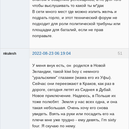
чтобы выслушивать то какой ты м*дак
В сети много мест где можно излить желчь и
подрать горло, и этот технический форум не
подходит для роли политической трибуны или
площадки для баталий, если не прав
поправьте.
2022-08-23 06:19:04
51
nkulesh
пенсионер
У меня внук есть, он родился в Новой
Неактивен
Зеландии, такой kiwi boy с немного
"уральскими" глазами (мама его из Уфы).
Сейчас они переезжают в Краков, как раз в
дороге, сегодня летят из Сиднея в Дубай.
Новое приключение. Надеюсь, в Польше их
тоже полюбят. Земля у нас всех одна, и она
такая небольшая. Очень хочу его снова
увидеть. Взять на руки или посадить его на
плечи мне уже трудно - ему девять, I'm sixty
four. Я скучаю по нему.