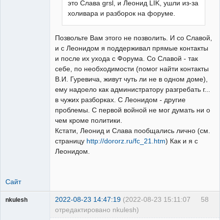
это Слава grsl, и Леонид LIK, ушли из-за
холивара и разборок на форуме.
Позвольте Вам этого не позволить. И со Славой,
и с Леонидом я поддерживал прямые контакты
и после их ухода с Форума. Со Славой - так
себе, по необходимости (помог найти контакты
В.И. Гуревича, живут чуть ли не в одном доме),
ему надоело как администратору разгребать г...
в чужих разборках. С Леонидом - другие
проблемы. С первой войной не мог думать ни о
чем кроме политики.
Кстати, Леонид и Слава пообщались лично (см.
страницу
http://dororz.ru/fc_21.htm
) Как и я с
Леонидом.
Сайт
2022-08-23 14:47:19
(2022-08-23 15:11:07
58
nkulesh
отредактировано nkulesh)
пенсионер