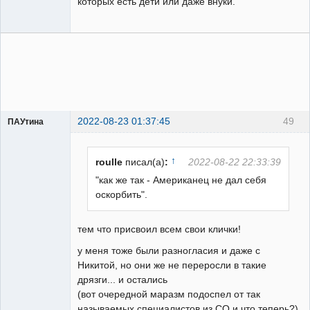
которых есть дети или даже внуки.
2022-08-23 01:37:45
49
ПАУтина
Пользователь
Неактивен
↑
roulle
писал(а)
:
2022-08-22 22:33:39
"как же так - Американец не дал себя
оскорбить".
тем что присвоил всем свои клички!
у меня тоже были разногласия и даже с
Никитой, но они же не переросли в такие
дрязги... и остались
(вот очередной маразм подоспел от так
называемых специалистов из СО и что теперь?)