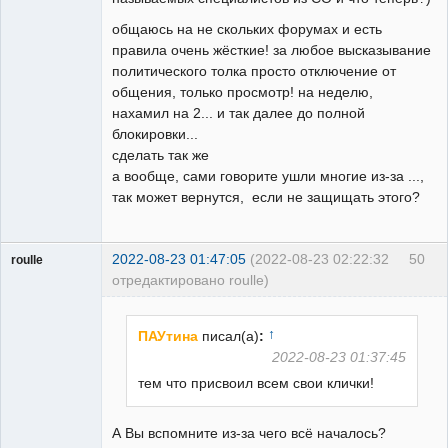
общаюсь на не скольких форумах и есть
правила очень жёсткие! за любое высказывание
политического толка просто отключение от
общения, только просмотр! на неделю,
нахамил на 2... и так далее до полной
блокировки...
сделать так же
а вообще, сами говорите ушли многие из-за ...,
так может вернутся, если не защищать этого?
2022-08-23 01:47:05
(2022-08-23 02:22:32
50
roulle
отредактировано roulle)
Пользователь
Неактивен
↑
ПАУтина
писал(а)
:
2022-08-23 01:37:45
тем что присвоил всем свои клички!
А Вы вспомните из-за чего всё началось?