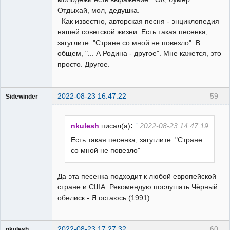
Отдыхай, мол, дедушка.
Как известно, авторская песня - энциклопедия
нашей советской жизни. Есть такая песенка,
загуглите: "Стране со мной не повезло". В
общем, "... А Родина - другое". Мне кажется, это
просто. Другое.
2022-08-23 16:47:22
59
Sidewinder
↑
nkulesh
писал(а)
:
2022-08-23 14:47:19
Есть такая песенка, загуглите: "Стране
со мной не повезло"
Пользователь
Неактивен
Да эта песенка подходит к любой европейской
стране и США. Рекомендую послушать Чёрный
обелиск - Я остаюсь (1991).
2022-08-23 17:27:32
60
nkulesh