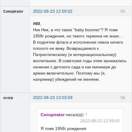
2022-08-23 12:59:02
55
Conspirator
Пользователь
#60
,
Неактивен
Ник Ник, а что такое "baby boomer"? Я тоже
1958г рождения, но такого термина не знаю....
В поднятии флага и исполнении гимна ничего
плохого не вижу. Возвращаемся к
Патриотическому (и интернациональному)
воспитанию. В советские годы этим занимались
начиная с детского сада и как минимум до
армии включительно. Поэтому мы (я,
например) убеждений не меняем.
2022-08-23 13:03:59
56
scorp
pensioner
Неактивен
↑
Conspirator
писал(а)
:
2022-08-23 12:59:02
Я тоже 1958г рождения