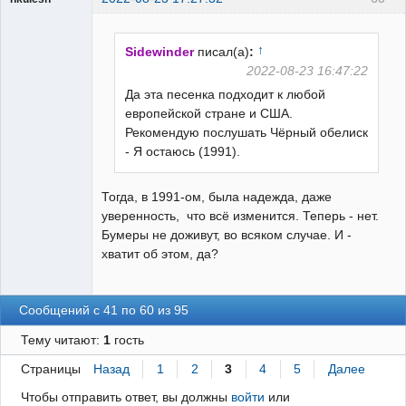
пенсионер
Неактивен
↑
Sidewinder
писал(а)
:
2022-08-23 16:47:22
Да эта песенка подходит к любой
европейской стране и США.
Рекомендую послушать Чёрный обелиск
- Я остаюсь (1991).
Тогда, в 1991-ом, была надежда, даже
уверенность, что всё изменится. Теперь - нет.
Бумеры не доживут, во всяком случае. И -
хватит об этом, да?
Сообщений с 41 по 60 из 95
Тему читают:
1
гость
Страницы
Назад
1
2
3
4
5
Далее
Чтобы отправить ответ, вы должны
войти
или