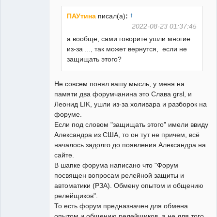
↑
ПАУтина
писал(а)
:
2022-08-23 01:37:45
а вообще, сами говорите ушли многие
из-за ..., так может вернутся, если не
защищать этого?
Не совсем понял вашу мысль, у меня на
памяти два форумчанина это Слава grsl, и
Леонид LIK, ушли из-за холивара и разборок на
форуме.
Если под словом "защищать этого" имели ввиду
Александра из США, то он тут не причем, всё
началось задолго до появления Александра на
сайте.
В шапке форума написано что "Форум
посвящен вопросам релейной защиты и
автоматики (РЗА). Обмену опытом и общению
релейщиков".
То есть форум предназначен для обмена
опытом и общению релейщиков, а не для того