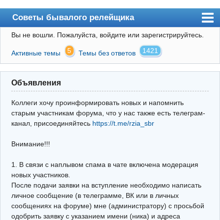
Советы бывалого релейщика
Вы не вошли.
Пожалуйста, войдите или зарегистрируйтесь.
Форум
5
1421
Активные темы
Темы без ответов
Правила
Поиск
Объявления
Регистрация
Коллеги хочу проинформировать новых и напомнить
Вход
старым участникам форума, что у нас также есть телеграм-
канал, присоединяйтесь
https://t.me/rzia_sbr
Архив
Внимание!!!
Почта
Поиск релейщика
1. В связи с наплывом спама в чате включена модерация
новых участников.
Видео РЗиА
После подачи заявки на вступление необходимо написать
личное сообщение (в телеграмме, ВК или в личных
Фотохостинг
сообщениях на форуме) мне (администратору) с просьбой
одобрить заявку с указанием имени (ника) и адреса
Телеграм