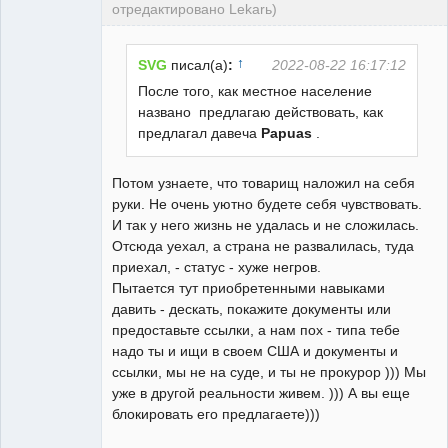
отредактировано Lekarь)
Пользователь
Неактивен
↑
SVG
писал(а)
:
2022-08-22 16:17:12
После того, как местное население
названо предлагаю действовать, как
предлагал давеча
Papuas
.
Потом узнаете, что товарищ наложил на себя
руки. Не очень уютно будете себя чувствовать.
И так у него жизнь не удалась и не сложилась.
Отсюда уехал, а страна не развалилась, туда
приехал, - статус - хуже негров.
Пытается тут приобретенными навыками
давить - дескать, покажите документы или
предоставьте ссылки, а нам пох - типа тебе
надо ты и ищи в своем США и документы и
ссылки, мы не на суде, и ты не прокурор ))) Мы
уже в другой реальности живем. ))) А вы еще
блокировать его предлагаете)))