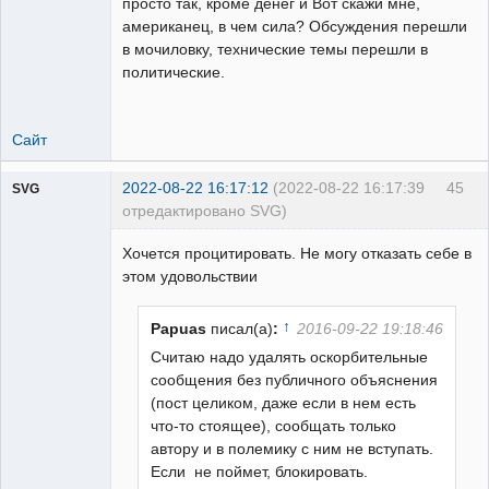
просто так, кроме денег и Вот скажи мне,
американец, в чем сила? Обсуждения перешли
в мочиловку, технические темы перешли в
политические.
Сайт
2022-08-22 16:17:12
(2022-08-22 16:17:39
45
SVG
отредактировано SVG)
Хочется процитировать. Не могу отказать себе в
этом удовольствии
↑
Papuas
писал(а)
:
2016-09-22 19:18:46
guest
Неактивен
Считаю надо удалять оскорбительные
сообщения без публичного объяснения
(пост целиком, даже если в нем есть
что-то стоящее), сообщать только
автору и в полемику с ним не вступать.
Если не поймет, блокировать.