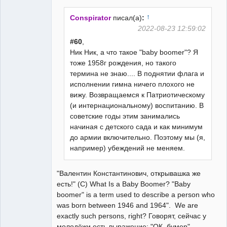
Неактивен
↑
Conspirator
писал(а)
:
2022-08-23 12:59:02
#60
,
Ник Ник, а что такое "baby boomer"? Я
тоже 1958г рождения, но такого
термина не знаю.... В поднятии флага и
исполнении гимна ничего плохого не
вижу. Возвращаемся к Патриотическому
(и интернациональному) воспитанию. В
советские годы этим занимались
начиная с детского сада и как минимум
до армии включительно. Поэтому мы (я,
например) убеждений не меняем.
"Валентин Константинович, открывашка же
есть!" (С) What Is a Baby Boomer? "Baby
boomer" is a term used to describe a person who
was born between 1946 and 1964". We are
exactly such persons, right? Говорят, сейчас у
молодёжи есть выражение: "ОК, бумер".