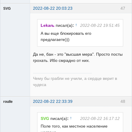
2022-08-22 20:03:23
47
SVG
↑
Lekarь
писал(а)
:
2022-08-22 19:51:45
А вы еще блокировать его
предлагаете)))
guest
Неактивен
Да не, бан - это "высшая мера". Просто посты
грохать. Ибо смрадно от них.
Чему бы грабли не учили, а сердце верит в
чудеса
2022-08-22 22:33:39
48
roulle
Пользователь
Неактивен
↑
SVG
писал(а)
:
2022-08-22 16:17:12
Поле того, как местное население