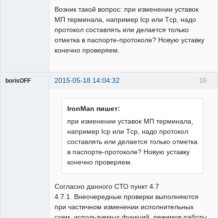
Возник такой вопрос: при изменении уставок
Неактивен
МП терминала, например Iср или Tср, надо
протокол составлять или делается только
отметка в паспорте-протоколе? Новую уставку
конечно проверяем.
2015-05-18 14:04:32
16
borisOFF
Пользователь
Неактивен
IronMan пишет:
при изменении уставок МП терминала,
например Iср или Tср, надо протокол
составлять или делается только отметка
в паспорте-протоколе? Новую уставку
конечно проверяем.
Согласно данного СТО пункт 4.7
4.7.1. Внеочередные проверки выполняются
при частичном изменении исполнительных
схем, используемых функций, режимов работы