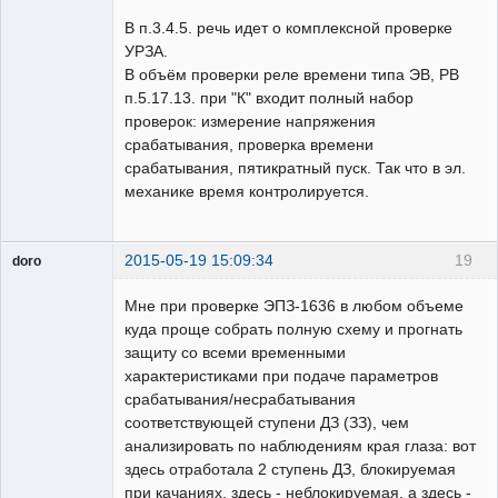
В п.3.4.5. речь идет о комплексной проверке
УРЗА.
В объём проверки реле времени типа ЭВ, РВ
п.5.17.13. при "К" входит полный набор
проверок: измерение напряжения
срабатывания, проверка времени
срабатывания, пятикратный пуск. Так что в эл.
механике время контролируется.
2015-05-19 15:09:34
19
doro
свободный
художник
Мне при проверке ЭПЗ-1636 в любом объеме
Неактивен
куда проще собрать полную схему и прогнать
защиту со всеми временными
характеристиками при подаче параметров
срабатывания/несрабатывания
соответствующей ступени ДЗ (ЗЗ), чем
анализировать по наблюдениям края глаза: вот
здесь отработала 2 ступень ДЗ, блокируемая
при качаниях, здесь - неблокируемая, а здесь -