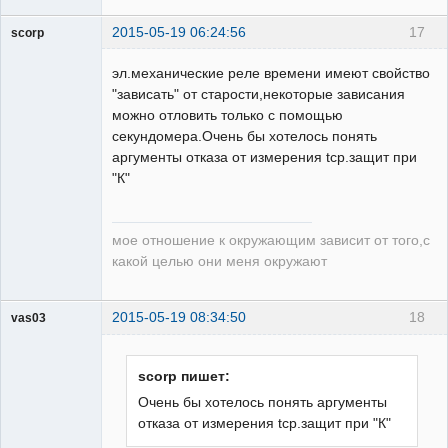
2015-05-19 06:24:56
17
scorp
pensioner
эл.механические реле времени имеют свойство
Неактивен
"зависать" от старости,некоторые зависания
можно отловить только с помощью
секундомера.Очень бы хотелось понять
аргументы отказа от измерения tср.защит при
"К"
мое отношение к окружающим зависит от того,с
какой целью они меня окружают
2015-05-19 08:34:50
18
vas03
Пользователь
Неактивен
scorp пишет:
Очень бы хотелось понять аргументы
отказа от измерения tср.защит при "К"