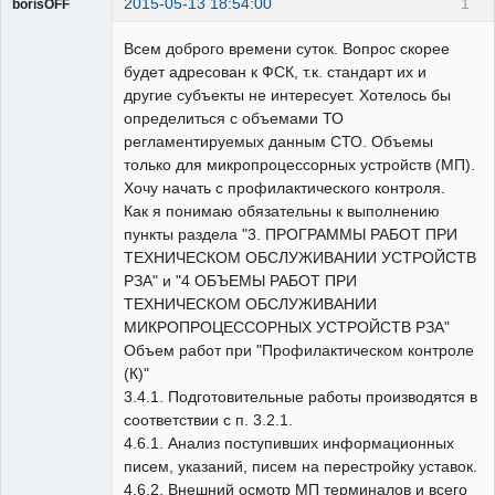
2015-05-13 18:54:00
1
borisOFF
Пользователь
Всем доброго времени суток. Вопрос скорее
Неактивен
будет адресован к ФСК, т.к. стандарт их и
другие субъекты не интересует. Хотелось бы
определиться с объемами ТО
регламентируемых данным СТО. Объемы
только для микропроцессорных устройств (МП).
Хочу начать с профилактического контроля.
Как я понимаю обязательны к выполнению
пункты раздела "3. ПРОГРАММЫ РАБОТ ПРИ
ТЕХНИЧЕСКОМ ОБСЛУЖИВАНИИ УСТРОЙСТВ
РЗА" и "4 ОБЪЕМЫ РАБОТ ПРИ
ТЕХНИЧЕСКОМ ОБСЛУЖИВАНИИ
МИКРОПРОЦЕССОРНЫХ УСТРОЙСТВ РЗА"
Объем работ при "Профилактическом контроле
(К)"
3.4.1. Подготовительные работы производятся в
соответствии с п. 3.2.1.
4.6.1. Анализ поступивших информационных
писем, указаний, писем на перестройку уставок.
4.6.2. Внешний осмотр МП терминалов и всего