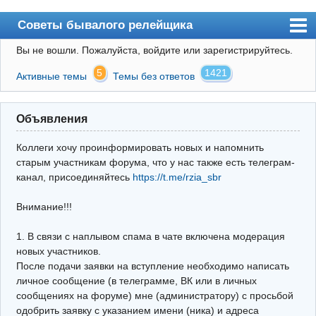
Советы бывалого релейщика
Вы не вошли.
Пожалуйста, войдите или зарегистрируйтесь.
Форум
5
1421
Активные темы
Темы без ответов
Правила
Поиск
Объявления
Регистрация
Коллеги хочу проинформировать новых и напомнить
Вход
старым участникам форума, что у нас также есть телеграм-
канал, присоединяйтесь
https://t.me/rzia_sbr
Архив
Внимание!!!
Почта
Поиск релейщика
1. В связи с наплывом спама в чате включена модерация
новых участников.
Видео РЗиА
После подачи заявки на вступление необходимо написать
личное сообщение (в телеграмме, ВК или в личных
Фотохостинг
сообщениях на форуме) мне (администратору) с просьбой
одобрить заявку с указанием имени (ника) и адреса
Телеграм