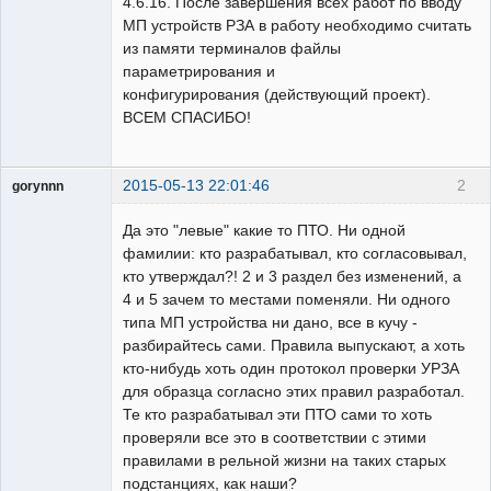
4.6.16. После завершения всех работ по вводу
МП устройств РЗА в работу необходимо считать
из памяти терминалов файлы
параметрирования и
конфигурирования (действующий проект).
ВСЕМ СПАСИБО!
2015-05-13 22:01:46
2
gorynnn
Пользователь
Да это "левые" какие то ПТО. Ни одной
Неактивен
фамилии: кто разрабатывал, кто согласовывал,
кто утверждал?! 2 и 3 раздел без изменений, а
4 и 5 зачем то местами поменяли. Ни одного
типа МП устройства ни дано, все в кучу -
разбирайтесь сами. Правила выпускают, а хоть
кто-нибудь хоть один протокол проверки УРЗА
для образца согласно этих правил разработал.
Те кто разрабатывал эти ПТО сами то хоть
проверяли все это в соответствии с этими
правилами в рельной жизни на таких старых
подстанциях, как наши?