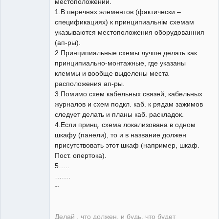
местоположении.
1.В перечнях элементов (фактически –
спецификациях) к принципиальнім схемам
указываются местоположения оборудованния
(ап-ры).
2.Принципиальные схемы лучше делать как
принципиально-монтажные, где указаны
клеммы и вообще выделены места
расположения ап-ры.
3.Помимо схем кабельных связей, кабельных
журналов и схем подкл. каб. к рядам зажимов
следует делать и планы каб. раскладок.
4.Если принц. схема локализована в одном
шкафу (панели), то и в название должен
присутствовать этот шкаф (например, шкаф.
Пост. опертока).
5…..
…….
~
Делай , что должен, и будь, что будет