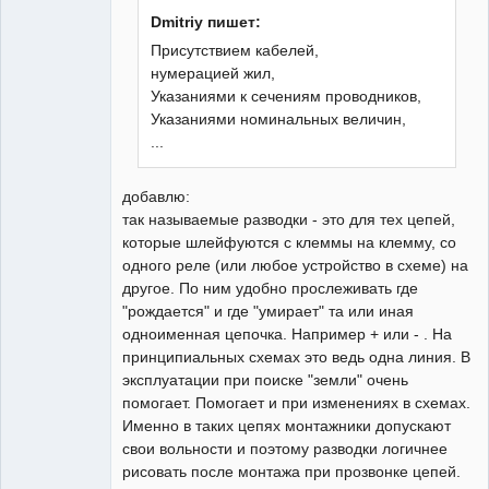
Dmitriy пишет:
Присутствием кабелей,
Пользователь
нумерацией жил,
Неактивен
Указаниями к сечениям проводников,
Указаниями номинальных величин,
...
добавлю:
так называемые разводки - это для тех цепей,
которые шлейфуются с клеммы на клемму, со
одного реле (или любое устройство в схеме) на
другое. По ним удобно прослеживать где
"рождается" и где "умирает" та или иная
одноименная цепочка. Например + или - . На
принципиальных схемах это ведь одна линия. В
эксплуатации при поиске "земли" очень
помогает. Помогает и при изменениях в схемах.
Именно в таких цепях монтажники допускают
свои вольности и поэтому разводки логичнее
рисовать после монтажа при прозвонке цепей.