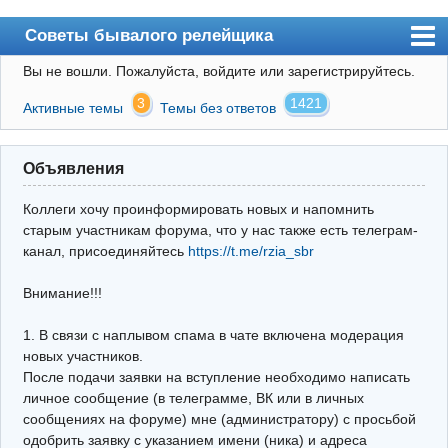
Советы бывалого релейщика
Вы не вошли.
Пожалуйста, войдите или зарегистрируйтесь.
Форум
3
1421
Активные темы
Темы без ответов
Правила
Поиск
Объявления
Регистрация
Коллеги хочу проинформировать новых и напомнить
Вход
старым участникам форума, что у нас также есть телеграм-
канал, присоединяйтесь
https://t.me/rzia_sbr
Архив
Внимание!!!
Почта
Поиск релейщика
1. В связи с наплывом спама в чате включена модерация
новых участников.
Видео РЗиА
После подачи заявки на вступление необходимо написать
личное сообщение (в телеграмме, ВК или в личных
Фотохостинг
сообщениях на форуме) мне (администратору) с просьбой
одобрить заявку с указанием имени (ника) и адреса
Телеграм