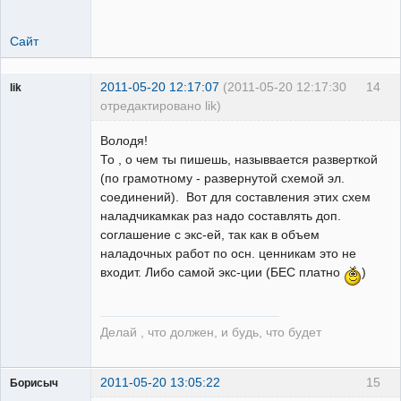
Сайт
2011-05-20 12:17:07
(2011-05-20 12:17:30
14
lik
отредактировано lik)
собеседник
Володя!
Неактивен
То , о чем ты пишешь, назыввается разверткой
(по грамотному - развернутой схемой эл.
соединений). Вот для составления этих схем
наладчикамкак раз надо составлять доп.
соглашение с экс-ей, так как в объем
наладочных работ по осн. ценникам это не
входит. Либо самой экс-ции (БЕС платно
)
Делай , что должен, и будь, что будет
2011-05-20 13:05:22
15
Борисыч