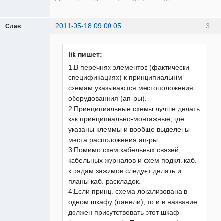
2011-05-18 09:00:05
3
Слав
Пользователь
Неактивен
lik пишет:
1.В перечнях элементов (фактически –
спецификациях) к принципиальнім
схемам указываются местоположения
оборудованния (ап-ры).
2.Принципиальные схемы лучше делать
как принципиально-монтажные, где
указаны клеммы и вообще выделены
места расположения ап-ры.
3.Помимо схем кабельных связей,
кабельных журналов и схем подкл. каб.
к рядам зажимов следует делать и
планы каб. раскладок.
4.Если принц. схема локализована в
одном шкафу (панели), то и в название
должен присутствовать этот шкаф