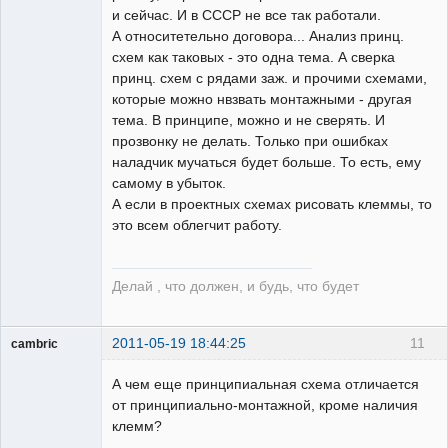
и сейчас. И в СССР не все так работали.
А относитетельно договора... Анализ принц.
схем как таковых - это одна тема. А сверка
принц. схем с рядами заж. и прочими схемами,
которые можно нвзвать монтажными - другая
тема. В принципе, можно и не сверять. И
прозвонку не делать. Только при ошибках
наладчик мучаться будет больше. То есть, ему
самому в убыток.
А если в проектных схемах рисовать клеммы, то
это всем облегчит работу.
Делай , что должен, и будь, что будет
2011-05-19 18:44:25
11
cambric
Пользователь
А чем еще принципиальная схема отличается
Неактивен
от принципиально-монтажной, кроме наличия
клемм?