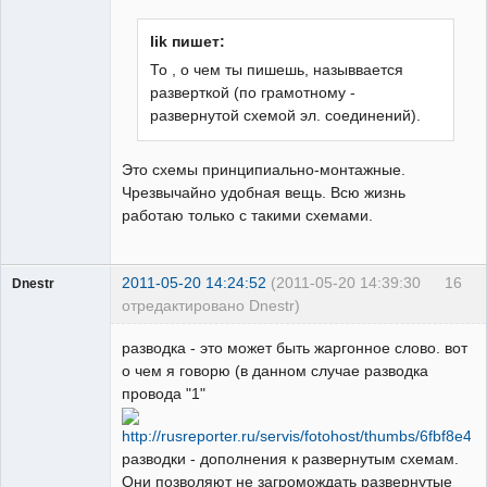
lik пишет:
То , о чем ты пишешь, назыввается
разверткой (по грамотному -
Бывалый
развернутой схемой эл. соединений).
Неактивен
Это схемы принципиально-монтажные.
Чрезвычайно удобная вещь. Всю жизнь
работаю только с такими схемами.
2011-05-20 14:24:52
(2011-05-20 14:39:30
16
Dnestr
отредактировано Dnestr)
разводка - это может быть жаргонное слово. вот
о чем я говорю (в данном случае разводка
провода "1"
Пользователь
Неактивен
разводки - дополнения к развернутым схемам.
Они позволяют не загромождать развернутые