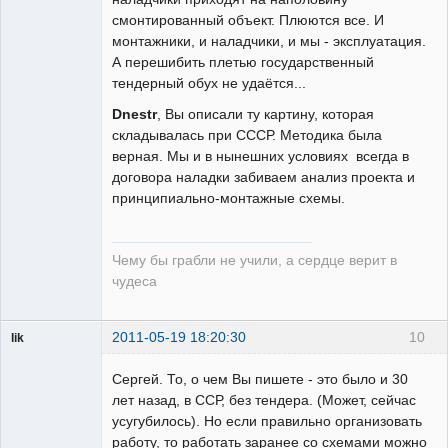
смонтированный объект. Плюются все. И
монтажники, и наладчики, и мы - эксплуатация.
А перешибить плетью государственный
тендерный обух не удаётся...
Dnestr
, Вы описали ту картину, которая
складывалась при СССР. Методика была
верная. Мы и в нынешних условиях всегда в
договора наладки забиваем анализ проекта и
принципиально-монтажные схемы.
Чему бы грабли не учили, а сердце верит в
чудеса
2011-05-19 18:20:30
10
lik
собеседник
Сергей. То, о чем Вы пишете - это было и 30
Неактивен
лет назад, в ССР, без тендера. (Может, сейчас
усугубилось). Но если правильно организовать
работу, то работать заранее со схемами можно