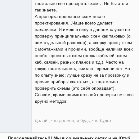
тщательно все проверять схемы. Но Вы это и
так знаете.
А проверка проектных схем после
проектирования…Чаще всего делают
наладчики. Я имею в виду в данном случае не
проверку принципиальных схем как таковых (о
чем отдельный разговор), а сверку принц. схем
с монтажками и прочими, вообще наличия всех
необх. проектных схем (подкл.кабелей, схем
каб. связей, разных планов и т.д.). Часто на
такую тщательность, считают, времени нет. Но
по опыту знаю: лучше сразу не за прозвонку и
прочие приборы хвататься, а тщательно
проверить схемы (это себя оправдает).
Словом, кроме внимательной проверки не знаю
других методов.
Делай , что должен, и будь, что будет
Присоединяйтесь!!! Мы в социальных сетях и на Ютуб.