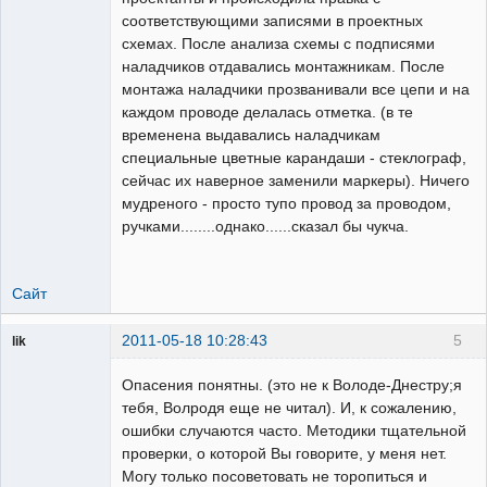
соответствующими записями в проектных
схемах. После анализа схемы с подписями
наладчиков отдавались монтажникам. После
монтажа наладчики прозванивали все цепи и на
каждом проводе делалась отметка. (в те
временена выдавались наладчикам
специальные цветные карандаши - стеклограф,
сейчас их наверное заменили маркеры). Ничего
мудреного - просто тупо провод за проводом,
ручками........однако......сказал бы чукча.
Сайт
2011-05-18 10:28:43
5
lik
собеседник
Опасения понятны. (это не к Володе-Днестру;я
Неактивен
тебя, Волродя еще не читал). И, к сожалению,
ошибки случаются часто. Методики тщательной
проверки, о которой Вы говорите, у меня нет.
Могу только посоветовать не торопиться и