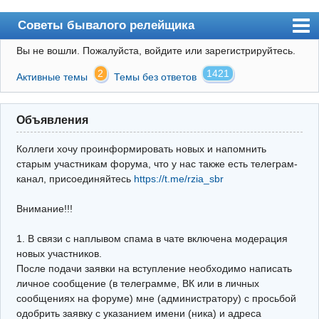
Советы бывалого релейщика
Вы не вошли.
Пожалуйста, войдите или зарегистрируйтесь.
Форум
2
1421
Активные темы
Темы без ответов
Правила
Поиск
Объявления
Регистрация
Коллеги хочу проинформировать новых и напомнить
Вход
старым участникам форума, что у нас также есть телеграм-
канал, присоединяйтесь
https://t.me/rzia_sbr
Архив
Внимание!!!
Почта
Поиск релейщика
1. В связи с наплывом спама в чате включена модерация
новых участников.
Видео РЗиА
После подачи заявки на вступление необходимо написать
личное сообщение (в телеграмме, ВК или в личных
Фотохостинг
сообщениях на форуме) мне (администратору) с просьбой
одобрить заявку с указанием имени (ника) и адреса
Телеграм