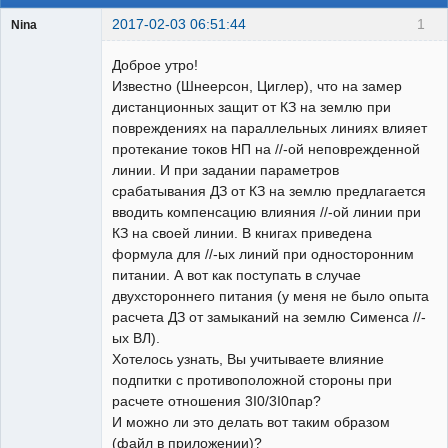
2017-02-03 06:51:44
1
Nina
Пользователь
Доброе утро!
Неактивен
Известно (Шнеерсон, Циглер), что на замер
дистанционных защит от КЗ на землю при
повреждениях на параллельных линиях влияет
протекание токов НП на //-ой неповрежденной
линии. И при задании параметров
срабатывания ДЗ от КЗ на землю предлагается
вводить компенсацию влияния //-ой линии при
КЗ на своей линии. В книгах приведена
формула для //-ых линий при односторонним
питании. А вот как поступать в случае
двухстороннего питания (у меня не было опыта
расчета ДЗ от замыканий на землю Сименса //-
ых ВЛ).
Хотелось узнать, Вы учитываете влияние
подпитки с противоположной стороны при
расчете отношения 3I0/3I0пар?
И можно ли это делать вот таким образом
(файл в приложении)?