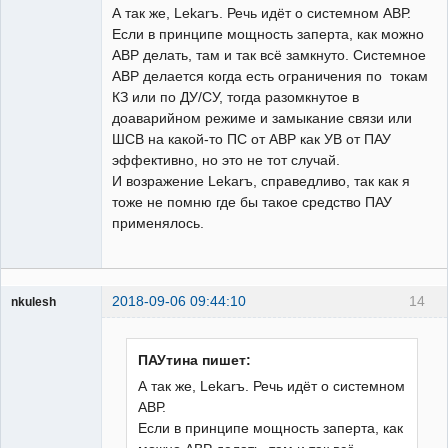
А так же, Lekarъ. Речь идёт о системном АВР.
Если в принципе мощность заперта, как можно
АВР делать, там и так всё замкнуто. Системное
АВР делается когда есть ограничения по токам
КЗ или по ДУ/СУ, тогда разомкнутое в
доаварийном режиме и замыкание связи или
ШСВ на какой-то ПС от АВР как УВ от ПАУ
эффективно, но это не тот случай.
И возражение Lekarъ, справедливо, так как я
тоже не помню где бы такое средство ПАУ
применялось.
2018-09-06 09:44:10
14
nkulesh
пенсионер
Неактивен
ПАУтина пишет:
А так же, Lekarъ. Речь идёт о системном
АВР.
Если в принципе мощность заперта, как