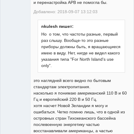
и перенастройка АРВ не помогла бы.
Добавлено: 2018-09-07 13:12:03
nkulesh пишет:
Но о том, что частоты разные, первый
раз слышу. Вообще-то это разные
приборы должны быть, я вращающиеся
имею в виду. Нет, нигде не видел какого
указания типа "For North Island's use
only".
это наглядней всего видно по бытовым
стандартам электропитания.
насколько я понимаю американский 110 В и 60
Гц и европейский 220 В и 50 Гц.
хотя насчет Новой Зеландии я могу и
ошибаться. Четко помню лишь, что в одной из
островных стран Тихокеанского бассейна
послевоенную энергетику частью
восстанавливали американцы, а частью