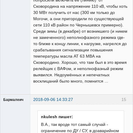
Сковородина на напряжение 110 кВ, чтобы хоть
30 МВт получить от нас (300 км только до
Могочи, а они пригородили по существующей
сети 110 кВ район по Чернышевск примерно).
Среди зимы (в декабре) от возникшего (и никем
не замеченного) неполнофазного режима где-
то ближе к концу линии, к нагрузке, нагрелся до
срабатывания сигнализации повышения
температуры масла АТ 63 МВА на
Сковородино. Хорошо, что там был в это время
релейщик с ВАФом, и неполнофазный режим
выявился. Недоумённых и непечатных
восклицаний было много, помнится ...
2018-09-06 14:33:27
15
Бармалеич
Пользователь
Неактивен
nkulesh пишет:
В.А., так вроде тот самый случай -
ограничение по ДУ / СУ, в доаварийном