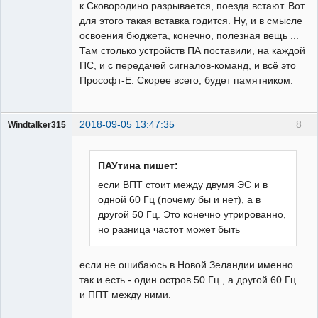
к Сковородино разрывается, поезда встают. Вот
для этого такая вставка годится. Ну, и в смысле
освоения бюджета, конечно, полезная вещь ...
Там столько устройств ПА поставили, на каждой
ПС, и с передачей сигналов-команд, и всё это
Прософт-Е. Скорее всего, будет памятником.
2018-09-05 13:47:35
8
Windtalker315
Пользователь
Неактивен
ПАУтина пишет:
если ВПТ стоит между двумя ЭС и в
одной 60 Гц (почему бы и нет), а в
другой 50 Гц. Это конечно утрированно,
но разница частот может быть
если не ошибаюсь в Новой Зеландии именно
так и есть - один остров 50 Гц , а другой 60 Гц.
и ППТ между ними.