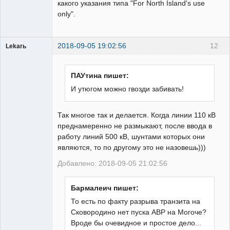
какого указания типа "For North Island's use
only".
2018-09-05 19:02:56
12
Lekarь
Пользователь
Неактивен
ПАУтина пишет:
И утюгом можно гвозди забивать!
Так многое так и делается. Когда линии 110 кВ
преднамеренно не размыкают, после ввода в
работу линий 500 кВ, шунтами которых они
являются, то по другому это не назовешь)))
Добавлено: 2018-09-05 21:02:56
Бармалеич пишет:
То есть по факту разрыва транзита на
Сковородино нет пуска АВР на Могоче?
Вроде бы очевидное и простое дело...