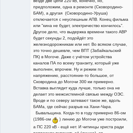
везде две цепи 220 кВ, конечно, но,
предположим, одна в ремонте (Сковородино-
БАМ), а другая (Сковородино-Уруша)
отключается с неуспешным АПВ. Конец фильма
или "кина не будет, электричество кончилось".
Другое дело, что выдержка времени такого АВР
будет секунды 2, подойдёт это
железнодорожникам или нет. Во всяком случае,
это точно дешевле, чем ВПТ (Забайкальский
ПК) в Могоче. Даже с учётом устройства
каналов ПА по всему транзиту, который уже
выполнен, впрочем. Ну и режим по
напряжению, расстояние-то большое, от
Сковродина до Могочи 300 км примерно.
Вставка выглядит куда лучше, только она не
делает это межсистемной связью между ОЭС.
Вроде и по северу затевают такое же, вдоль
БАМа, где сейчас разрыв на Хани-Чара.
Бывальщина. Когда-то в году примерно 86-ом
(1986-ом
) линию до Могочи уже построили,
а ПС 220 кВ - ещё нет. И читинцы христа ради
попросили включить её (линию) от