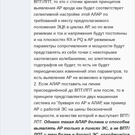
ВПТ/ЛПТ, то это с сточки зрения принципов
выявления АР вроде как будет соответствует
селективной настройке этой АЛАР по
требований к месту предполагаемого
положения ЭЦК в циклах АР, но по всем
режимам и ток и напряжения будут постоянны
и на плоскостях RX и PQ в АР режимные
параметры сопротивления и мощности будут
представлять из себя точки с некоторыми
хаотических колебаниями, но элептических
годографов не будет, то есть не будет
периодических изменений этих параметров, то
есть выявление АР не возможно в принципе.
2. Если АЛАР поставить на линии
присоединённой до ВПТ/ЛПТ или после, то в
принципе представляется двух машинная
система из "букваря по АР и АЛАР, как пример
АР с работой ЭС на шины бесконечной
мощности, в качестве которой и выступает ВПТ/
ЛПТ.
Однако такая АЛАР должна и способна
выявлять АР только в линиях ЭС, а не ВПТ/
ЛПТ и тем более в другой ЭС, находящейся