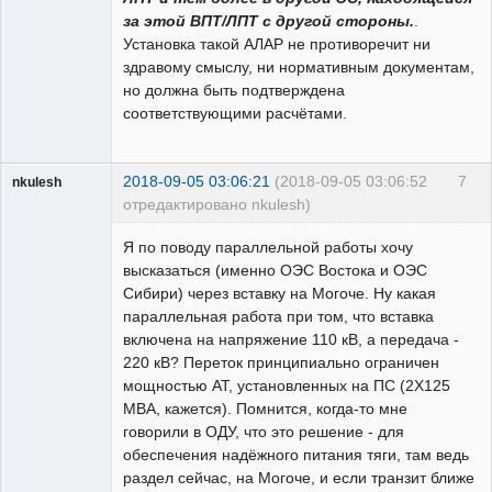
за этой ВПТ/ЛПТ с другой стороны.
.
Установка такой АЛАР не противоречит ни
здравому смыслу, ни нормативным документам,
но должна быть подтверждена
соответствующими расчётами.
2018-09-05 03:06:21
(2018-09-05 03:06:52
7
nkulesh
отредактировано nkulesh)
пенсионер
Я по поводу параллельной работы хочу
Неактивен
высказаться (именно ОЭС Востока и ОЭС
Сибири) через вставку на Могоче. Ну какая
параллельная работа при том, что вставка
включена на напряжение 110 кВ, а передача -
220 кВ? Переток принципиально ограничен
мощностью АТ, установленных на ПС (2Х125
МВА, кажется). Помнится, когда-то мне
говорили в ОДУ, что это решение - для
обеспечения надёжного питания тяги, там ведь
раздел сейчас, на Могоче, и если транзит ближе