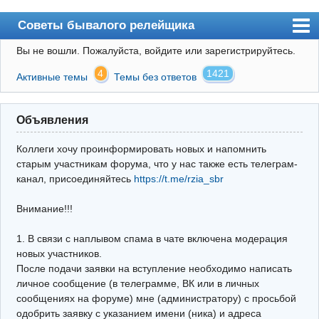
Советы бывалого релейщика
Вы не вошли.
Пожалуйста, войдите или зарегистрируйтесь.
Форум
4
1421
Активные темы
Темы без ответов
Правила
Поиск
Объявления
Регистрация
Коллеги хочу проинформировать новых и напомнить
Вход
старым участникам форума, что у нас также есть телеграм-
канал, присоединяйтесь
https://t.me/rzia_sbr
Архив
Внимание!!!
Почта
Поиск релейщика
1. В связи с наплывом спама в чате включена модерация
новых участников.
Видео РЗиА
После подачи заявки на вступление необходимо написать
личное сообщение (в телеграмме, ВК или в личных
Фотохостинг
сообщениях на форуме) мне (администратору) с просьбой
одобрить заявку с указанием имени (ника) и адреса
Телеграм