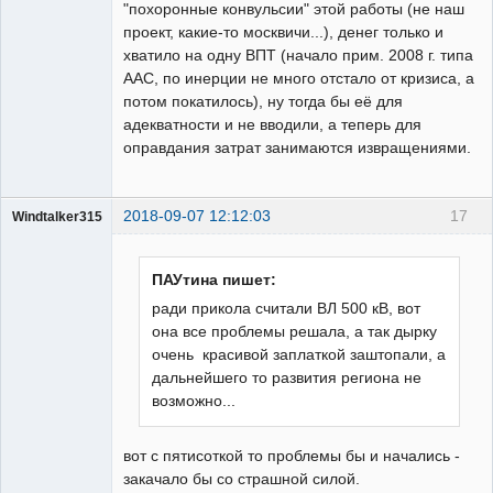
"похоронные конвульсии" этой работы (не наш
проект, какие-то москвичи...), денег только и
хватило на одну ВПТ (начало прим. 2008 г. типа
ААС, по инерции не много отстало от кризиса, а
потом покатилось), ну тогда бы её для
адекватности и не вводили, а теперь для
оправдания затрат занимаются извращениями.
2018-09-07 12:12:03
17
Windtalker315
Пользователь
Неактивен
ПАУтина пишет:
ради прикола считали ВЛ 500 кВ, вот
она все проблемы решала, а так дырку
очень красивой заплаткой заштопали, а
дальнейшего то развития региона не
возможно...
вот с пятисоткой то проблемы бы и начались -
закачало бы со страшной силой.