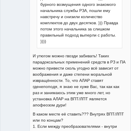
бурного возмущения одного знакомого
начальника службы РЗА, пошли ему
навстречу и снизили количество
комплектов до двух десятков. ))) Правда
потом этого начальника за слишком
правильный подход выперли с работы.
))))
И утюгом можно гвозди забивать! Таких
парадоксальных применений средств в РЗ и ПА
можно привести сколь угодно всё зависит от
воображения и даже степени моральной
извращённости. То, что АЛАР ставят
гденепоподя, я знаю не хуже Вас, так как как
раз и занимаюсь этим уже много лет, но
установка АЛАР на ВПТ/ЛПТ является
апофеозом дури!
В каком месте её ставить??? Внутрях ВПТ/ЛПТ
или по концам?
1. Если между преобразователями - внутри