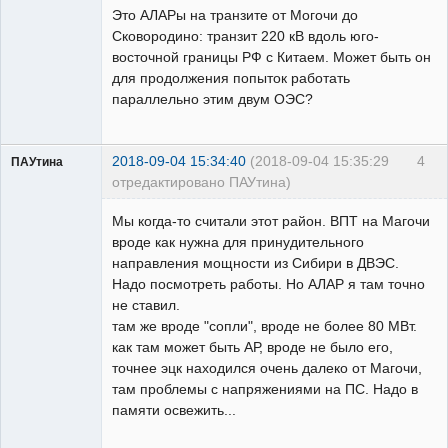
Это АЛАРы на транзите от Могочи до
Неактивен
Сковородино: транзит 220 кВ вдоль юго-
восточной границы РФ с Китаем. Может быть он
для продолжения попыток работать
параллельно этим двум ОЭС?
2018-09-04 15:34:40
(2018-09-04 15:35:29
4
ПАУтина
отредактировано ПАУтина)
Пользователь
Мы когда-то считали этот район. ВПТ на Магочи
Неактивен
вроде как нужна для принудительного
направления мощности из Сибири в ДВЭС.
Надо посмотреть работы. Но АЛАР я там точно
не ставил.
там же вроде "сопли", вроде не более 80 МВт.
как там может быть АР, вроде не было его,
точнее эцк находился очень далеко от Магочи,
там проблемы с напряжениями на ПС. Надо в
памяти освежить...