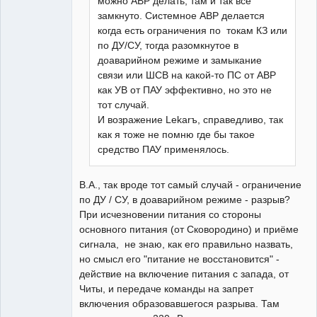
можно АВР делать, там и так всё
замкнуто. Системное АВР делается
когда есть ограничения по токам КЗ или
по ДУ/СУ, тогда разомкнутое в
доаварийном режиме и замыкание
связи или ШСВ на какой-то ПС от АВР
как УВ от ПАУ эффективно, но это не
тот случай.
И возражение Lekarъ, справедливо, так
как я тоже не помню где бы такое
средство ПАУ применялось.
В.А., так вроде тот самый случай - ограничение
по ДУ / СУ, в доаварийном режиме - разрыв?
При исчезновении питания со стороны
основного питания (от Сковородино) и приёме
сигнала, не знаю, как его правильно назвать,
но смысл его "питание не восстановится" -
действие на включение питания с запада, от
Читы, и передаче команды на запрет
включения образовавшегося разрыва. Там