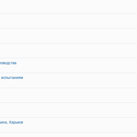
изводства
и испытаниям
ина, Харьков