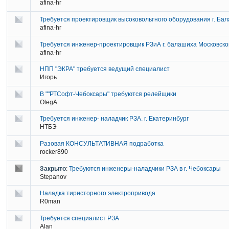
afina-hr
Требуется проектировщик высоковольтного оборудования г. Ба
afina-hr
Требуется инженер-проектировщик РЗиА г. балашиха Московско
afina-hr
НПП "ЭКРА" требуется ведущий специалист
Игорь
В ""РТСофт-Чебоксары" требуются релейщики
OlegA
Требуется инженер- наладчик РЗА. г. Eкатеринбург
НТБЭ
Разовая КОНСУЛЬТАТИВНАЯ подработка
rocker890
Закрыто
:
Требуются инженеры-наладчики РЗА в г. Чебоксары
Stepanov
Наладка тиристорного электропривода
R0man
Требуется специалист РЗА
Alan