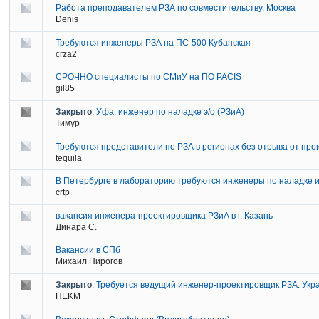
Работа преподавателем РЗА по совместительству, Москва
Denis
Требуются инженеры РЗА на ПС-500 Кубанская
crza2
СРОЧНО специалисты по СМиУ на ПО PACIS
gil85
Закрыто
:
Уфа, инженер по наладке э/о (РЗиА)
Тимур
Требуются представители по РЗА в регионах без отрыва от про
tequila
В Петербурге в лабораторию требуются инженеры по наладке 
crtp
вакансия инженера-проектировщика РЗиА в г. Казань
Динара С.
Вакансии в СПб
Михаил Пирогов
Закрыто
:
Требуется ведущий инженер-проектировщик РЗА. Укра
HEKM