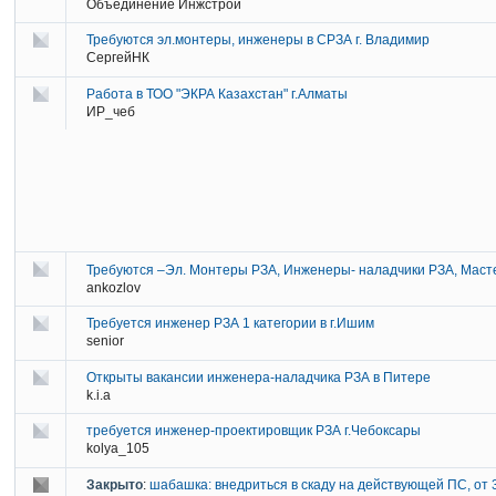
Объединение Инжстрой
Требуются эл.монтеры, инженеры в СРЗА г. Владимир
СергейНК
Работа в ТОО "ЭКРА Казахстан" г.Алматы
ИР_чеб
Требуются –Эл. Монтеры РЗА, Инженеры- наладчики РЗА, Маст
ankozlov
Требуется инженер РЗА 1 категории в г.Ишим
senior
Открыты вакансии инженера-наладчика РЗА в Питере
k.i.a
требуется инженер-проектировщик РЗА г.Чебоксары
kolya_105
Закрыто
:
шабашка: внедриться в скаду на действующей ПС, от