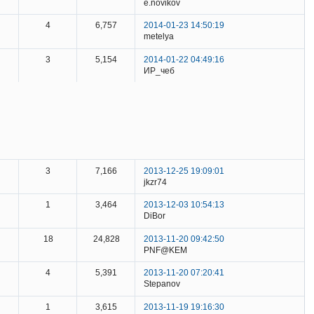
e.novikov
4
6,757
2014-01-23 14:50:19
metelya
3
5,154
2014-01-22 04:49:16
ИР_чеб
3
7,166
2013-12-25 19:09:01
jkzr74
1
3,464
2013-12-03 10:54:13
DiBor
18
24,828
2013-11-20 09:42:50
PNF@KEM
4
5,391
2013-11-20 07:20:41
Stepanov
1
3,615
2013-11-19 19:16:30