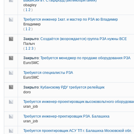
Вакансия в г. Стаффорд (Великобритания)
obagley
(
1
2
)
Требуется инженер 1кат. и мастер по РЗА во Владимир
Владимир
(
1
2
)
Закрыто
:
Создаётся (возрождается) группа РЗА нужны ВСЕ
Палыч
(
1
2
3
)
Закрыто
:
Требуется менеджер по продаже оборудования РЗА
EuroSMC
Требуются специалисты РЗА
EuroSMC
Закрыто
:
Кубанскому РДУ требуется релейщик
doro
Требуется инженер-проектировщик высоковольтного оборудова
uran_job
Требуется инженер-пректировщик РЗА. Балашиха
uran_job
Требуется проектировщик АСУ ТП г. Балашиха Московской обл.