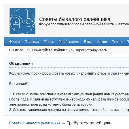
Советы бывалого релейщика
Форум посвящен вопросам релейной защиты и автома
Форум
Правила
Поиск
Регистрация
Вход
Архив
Почта
П
Вы не вошли.
Пожалуйста, войдите или зарегистрируйтесь.
Объявления
Коллеги хочу проинформировать новых и напомнить старым участникам 
Внимание!!!
1. В связи с наплывом спама в чате включена модерация новых участник
После подачи заявки на вступление необходимо написать личное сообще
электронной почты, на которую была регистрация.
2. Для восстановления доступа на форум можно также обращаться по с
→
Требуются релейщики
Советы бывалого релейщика