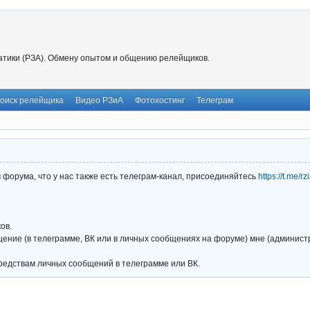
тики (РЗА). Обмену опытом и общению релейщиков.
оиск релейщика
Видео РЗиА
Фотохостинг
Телеграм
форума, что у нас также есть телеграм-канал, присоединяйтесь
https://t.me/r
ов.
ние (в телеграмме, ВК или в личных сообщениях на форуме) мне (администра
редствам личных сообщений в телеграмме или ВК.