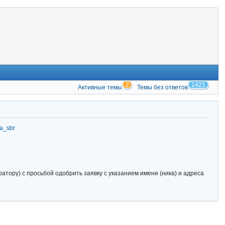
2
1421
Активные темы
Темы без ответов
zia_sbr
тору) с просьбой одобрить заявку с указанием имени (ника) и адреса