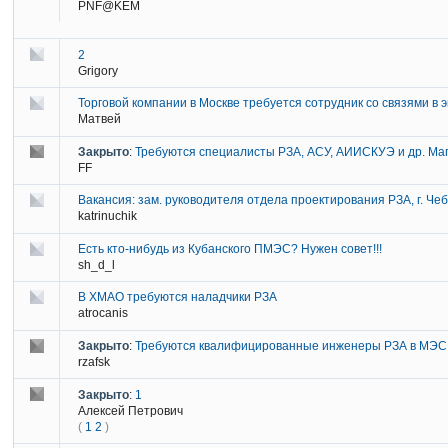
PNF@KEM
2
Grigory
Торговой компании в Москве требуется сотрудник со связями в 
Матвей
Закрыто
:
Требуются специалисты РЗА, АСУ, АИИСКУЭ и др. Маг
FF
Вакансия: зам. руководителя отдела проектирования РЗА, г. Че
katrinuchik
Есть кто-нибудь из Кубанского ПМЭС? Нужен совет!!!
sh_d_l
В ХМАО требуются наладчики РЗА
atrocanis
Закрыто
:
Требуются квалифицированные инженеры РЗА в МЭС
rzafsk
Закрыто
:
1
Алексей Петрович
(
1
2
)