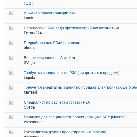
(
1
2
)
Инженер проектировщик РЗА
lanok
Перенесено:
АКА Кедр противоаварийная автоматика
Ретом 224
Подработка для РЗиА наладчика
efreets
Внести изменения в АвтоКад
SVega
Требуется специалист по РЗА (в маркетинг и продажи)
tequila
Требуется внештатный агент по продаже электропитающего о
Матвей
Специалист по расчетам уставок РЗА
SVega
Вакансия для специалиста-проектировщика АСУ [Москва]
Aleksander
Руководитель группы проектирования [Москва]