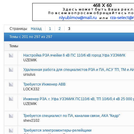
Страницы
Назад
1
2
3
Темы с 201 по 297 из 297
Темы
Настройка РЗА ячейки 6 кВ ПС 110/6 кВ город Уфа УЗЭМИК
UZEMIK
Удаленная работа для специалистов РЗА и ПА, АСУ ТП, ТМ и 
ursulus
Требуется Инженер ABB
LOCK332
Инженер РЗА. г. Уфа УЗЭМИК ПС110/6 кВ, ТП 10/6/0,4 кВ 25 000
UZEMIK
Требуется специалист по ПА, каналам связи, АКА "Кедр"
shev2102
Требуются электромонтеры-релейщики