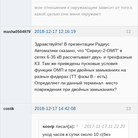
мое отношение к окружающим зависит от того,с
какой целью они меня окружают
2018-12-17 12:16:19
12
masha05049797
Пользователь
Здравствуйте! В презентации Радиус
Неактивен
Автоматики сказано, что "Сириус-2-ОМП" в
сетях 6-35 кВ рассчитывает двух- и трехфазные
КЗ. Там же приведены пусковые условия
функции ОМП и при двойных замыканиях на
разных фидерах (ТТ фазы В - есть).
Определяет ли данный терминал место
повреждения при двойных замыканиях?
2018-12-17 14:42:08
13
costik
↑
scorp
писал(а)
:
2017-11-17 11:22:20
Пользователь
уход часов в сутки около 10 с(без
Неактивен