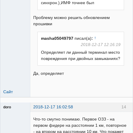
синхрон.),ИМФ точнее был
Проблему можно решить обновлением
прошивки
↑
masha05049797
писал(а)
:
2018-12-17 12:16:19
Определяет ли данный терминал место
повреждения при двойных замыканиях?
Да, определяет
Сайт
2018-12-17 16:02:58
14
doro
свободный
художник
Что-то смутно понимаю. Первое ОЗЗ - на
Неактивен
первом фидере на расстоянии 1 км, повторное
- на втором на расстоянии 10 км. Что покажет