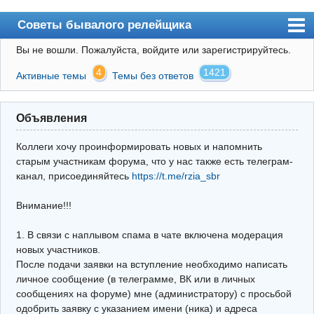
Советы бывалого релейщика
Вы не вошли.
Пожалуйста, войдите или зарегистрируйтесь.
Форум
4
1421
Активные темы
Темы без ответов
Правила
Поиск
Объявления
Регистрация
Коллеги хочу проинформировать новых и напомнить
Вход
старым участникам форума, что у нас также есть телеграм-
канал, присоединяйтесь
https://t.me/rzia_sbr
Архив
Внимание!!!
Почта
Поиск релейщика
1. В связи с наплывом спама в чате включена модерация
новых участников.
Видео РЗиА
После подачи заявки на вступление необходимо написать
личное сообщение (в телеграмме, ВК или в личных
Фотохостинг
сообщениях на форуме) мне (администратору) с просьбой
одобрить заявку с указанием имени (ника) и адреса
Телеграм