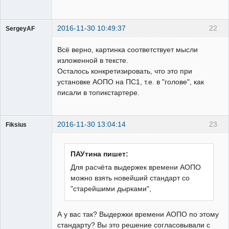
2016-11-30 10:49:37
22
SergeyAF
Пользователь
Всё верно, картинка соответствует мысли
Неактивен
изложенной в тексте.
Осталось конкретизировать, что это при
установке АОПО на ПС1, т.е. в "голове", как
писали в топикстартере.
2016-11-30 13:04:14
23
Fiksius
Пользователь
Неактивен
ПАУтина пишет:
Для расчёта выдержек времени АОПО
можно взять новейший стандарт со
"старейшими дырками",
А у вас так? Выдержки времени АОПО по этому
стандарту? Вы это решение согласовывали с