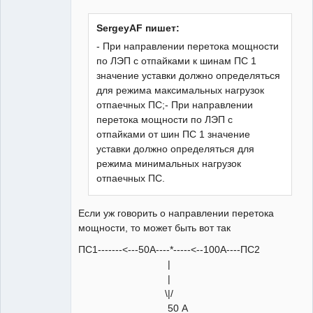
Пользователь
Неактивен
SergeyAF пишет:
- При направлении перетока мощности
по ЛЭП с отпайками к шинам ПС 1
значение уставки должно определяться
для режима максимальных нагрузок
отпаечных ПС;- При направлении
перетока мощности по ЛЭП с
отпайками от шин ПС 1 значение
уставки должно определяться для
режима минимальных нагрузок
отпаечных ПС.
Если уж говорить о направлении перетока
мощности, то может быть вот так
ПС1-------<---50А----*-----<--100А----ПС2
|
|
\|/
50 А