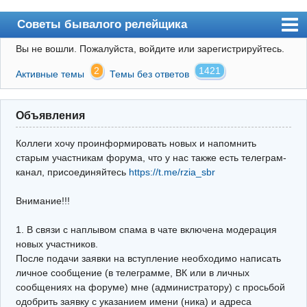
Советы бывалого релейщика
Вы не вошли.
Пожалуйста, войдите или зарегистрируйтесь.
Форум
2
1421
Активные темы
Темы без ответов
Правила
Поиск
Объявления
Регистрация
Коллеги хочу проинформировать новых и напомнить
Вход
старым участникам форума, что у нас также есть телеграм-
канал, присоединяйтесь
https://t.me/rzia_sbr
Архив
Внимание!!!
Почта
Поиск релейщика
1. В связи с наплывом спама в чате включена модерация
новых участников.
Видео РЗиА
После подачи заявки на вступление необходимо написать
личное сообщение (в телеграмме, ВК или в личных
Фотохостинг
сообщениях на форуме) мне (администратору) с просьбой
одобрить заявку с указанием имени (ника) и адреса
Телеграм