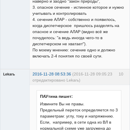
наверно и заодно "закон природы",
3. опасное сечение - истинное которое и нужно
учитывать и контролировать
4. сечение АЛАР - собственно и появилось,
когда диспетчерское пришлось разделять на
опасное и сечение АЛАР (видно всё же
почудилось: "а ведь иногда чего-то в
диспетчерском не хватает").
По моему мнению: сечение одно и должно
включать 2-4 понятия по своей сути.
2016-11-28 08:53:36
(2016-11-28 09:05:23
10
Lekarь
отредактировано Lekarь)
Пользователь
Неактивен
ПАУтина пишет:
Извините Вы не правы.
Предельный переток определяется по 3
параметрам: углу, току и напряжению.
Если, например, в сети одна из ВЛ в
нормальной схеме уже загружена до