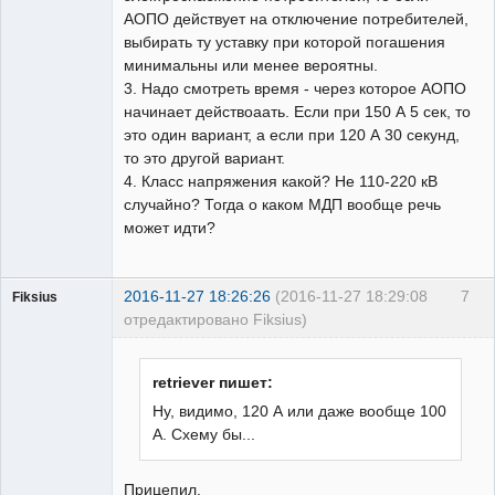
АОПО действует на отключение потребителей,
выбирать ту уставку при которой погашения
минимальны или менее вероятны.
3. Надо смотреть время - через которое АОПО
начинает действоаать. Если при 150 А 5 сек, то
это один вариант, а если при 120 А 30 секунд,
то это другой вариант.
4. Класс напряжения какой? Не 110-220 кВ
случайно? Тогда о каком МДП вообще речь
может идти?
2016-11-27 18:26:26
(2016-11-27 18:29:08
7
Fiksius
отредактировано Fiksius)
Пользователь
Неактивен
retriever пишет:
Ну, видимо, 120 А или даже вообще 100
А. Схему бы...
Прицепил.