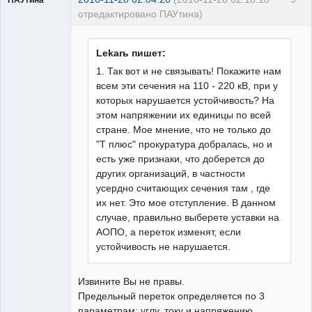
отредактировано ПАУтина)
Пользователь
Неактивен
Lekarь пишет:
1. Так вот и не связывать! Покажите нам
всем эти сечения на 110 - 220 кВ, при у
которых нарушается устойчивость? На
этом напряжении их единицы по всей
стране. Мое мнение, что не только до
"Т плюс" прокуратура добралась, но и
есть уже признаки, что доберется до
других организаций, в частности
усердно считающих сечения там , где
их нет. Это мое отступление. В данном
случае, правильно выберете уставки на
АОПО, а переток изменят, если
устойчивость не нарушается.
Извините Вы не правы.
Предельный переток определяется по 3
параметрам: углу, току и напряжению.