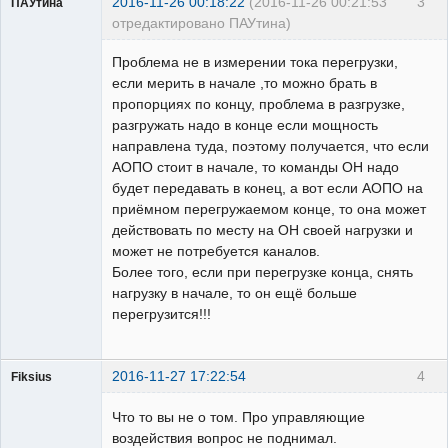
2016-11-26 00:18:22
(2016-11-26 00:21:53
3
ПАУтина
отредактировано ПАУтина)
Пользователь
Проблема не в измерении тока перегрузки,
Неактивен
если мерить в начале ,то можно брать в
пропорциях по концу, проблема в разгрузке,
разгружать надо в конце если мощность
направлена туда, поэтому получается, что если
АОПО стоит в начале, то команды ОН надо
будет передавать в конец, а вот если АОПО на
приёмном перегружаемом конце, то она может
действовать по месту на ОН своей нагрузки и
может не потребуется каналов.
Более того, если при перегрузке конца, снять
нагрузку в начале, то он ещё больше
перегрузится!!!
2016-11-27 17:22:54
4
Fiksius
Пользователь
Что то вы не о том. Про управляющие
Неактивен
воздействия вопрос не поднимал.