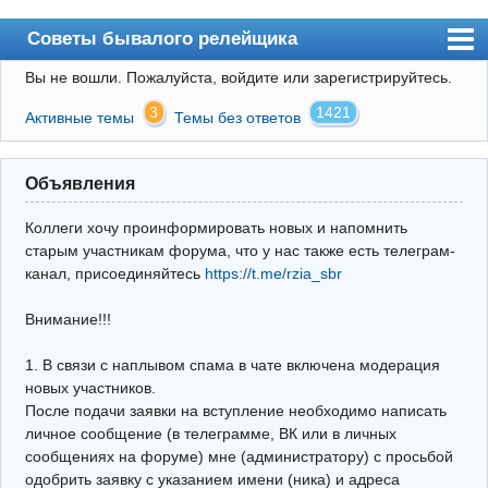
Советы бывалого релейщика
Вы не вошли.
Пожалуйста, войдите или зарегистрируйтесь.
Форум
3
1421
Активные темы
Темы без ответов
Правила
Поиск
Объявления
Регистрация
Коллеги хочу проинформировать новых и напомнить
Вход
старым участникам форума, что у нас также есть телеграм-
канал, присоединяйтесь
https://t.me/rzia_sbr
Архив
Внимание!!!
Почта
Поиск релейщика
1. В связи с наплывом спама в чате включена модерация
новых участников.
Видео РЗиА
После подачи заявки на вступление необходимо написать
личное сообщение (в телеграмме, ВК или в личных
Фотохостинг
сообщениях на форуме) мне (администратору) с просьбой
одобрить заявку с указанием имени (ника) и адреса
Телеграм