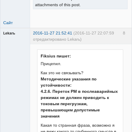
attachments of this post.
Сайт
2016-11-27 21:52:41
(2016-11-27 22:07:59
8
Lekarь
отредактировано Lekarь)
Пользователь
Неактивен
Fiksius пишет:
Прицепил.
Как это не связывать?
Методические указания по
устойчивости:
4.2.6. Переток РМ в послеаварийных
режимах не должен приводить к
токовым перегрузкам,
превышающим допустимые
значения
Какая то странная фраза, возможно я
не вижу какого то глубинного смысла в