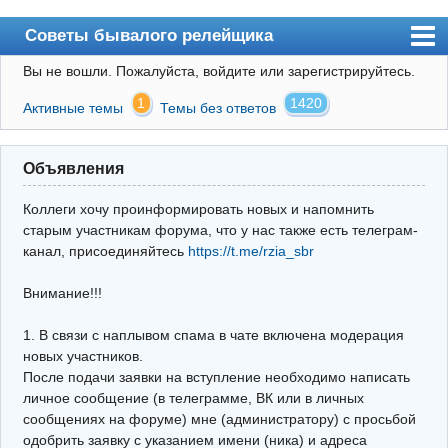
Советы бывалого релейщика
Вы не вошли.
Пожалуйста, войдите или зарегистрируйтесь.
Форум
1
1420
Активные темы
Темы без ответов
Правила
Поиск
Объявления
Регистрация
Коллеги хочу проинформировать новых и напомнить
Вход
старым участникам форума, что у нас также есть телеграм-
канал, присоединяйтесь
https://t.me/rzia_sbr
Архив
Внимание!!!
Почта
Поиск релейщика
1. В связи с наплывом спама в чате включена модерация
новых участников.
Видео РЗиА
После подачи заявки на вступление необходимо написать
личное сообщение (в телеграмме, ВК или в личных
Фотохостинг
сообщениях на форуме) мне (администратору) с просьбой
одобрить заявку с указанием имени (ника) и адреса
Телеграм