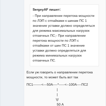
Пользователь
Неактивен
SergeyAF пишет:
- При направлении перетока мощности
по ЛЭП с отпайками к шинам ПС 1
значение уставки должно определяться
для режима максимальных нагрузок
отпаечных ПС;- При направлении
перетока мощности по ЛЭП с
отпайками от шин ПС 1 значение
уставки должно определяться для
режима минимальных нагрузок
отпаечных ПС.
Если уж говорить о направлении перетока
мощности, то может быть вот так
ПС1-------<---50А----*-----<--100А----ПС2
|
|
\|/
50 А