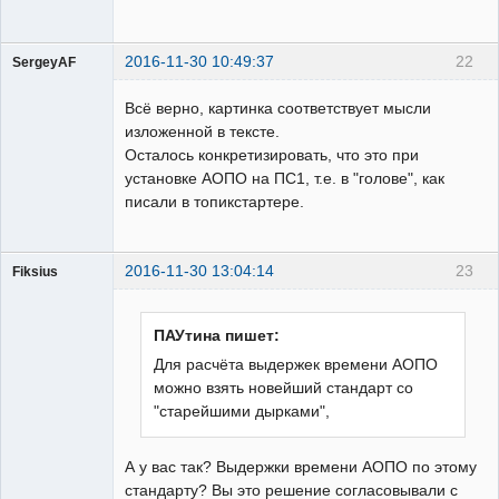
2016-11-30 10:49:37
22
SergeyAF
Пользователь
Всё верно, картинка соответствует мысли
Неактивен
изложенной в тексте.
Осталось конкретизировать, что это при
установке АОПО на ПС1, т.е. в "голове", как
писали в топикстартере.
2016-11-30 13:04:14
23
Fiksius
Пользователь
Неактивен
ПАУтина пишет:
Для расчёта выдержек времени АОПО
можно взять новейший стандарт со
"старейшими дырками",
А у вас так? Выдержки времени АОПО по этому
стандарту? Вы это решение согласовывали с