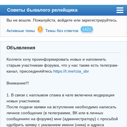
Советы бывалого релейщика
Вы не вошли.
Пожалуйста, войдите или зарегистрируйтесь.
Форум
3
1421
Активные темы
Темы без ответов
Правила
Поиск
Объявления
Регистрация
Коллеги хочу проинформировать новых и напомнить
Вход
старым участникам форума, что у нас также есть телеграм-
канал, присоединяйтесь
https://t.me/rzia_sbr
Архив
Внимание!!!
Почта
Поиск релейщика
1. В связи с наплывом спама в чате включена модерация
новых участников.
Видео РЗиА
После подачи заявки на вступление необходимо написать
личное сообщение (в телеграмме, ВК или в личных
Фотохостинг
сообщениях на форуме) мне (администратору) с просьбой
одобрить заявку с указанием имени (ника) и адреса
Телеграм