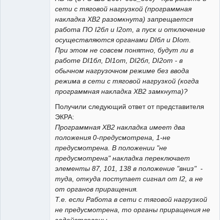
сети с тяговой нагрузкой (программная
накладка ХВ2 разомкнута) запрещается
работа ПО I2бл и I2от, а пуск и отключение
осуществляются органами DIбл и DIот.
При этом не совсем понятно, будут ли в
работе DI1бл, DI1от, DI2бл, DI2от - в
обычном нагрузочном режиме без ввода
режима в сети с тяговой нагрузкой (когда
программная накладка ХВ2 замкнута)?
Получили следующий ответ от представителя
ЭКРА:
Программная ХВ2 накладка имеет два
положения 0-предусмотрена, 1-не
предусмотрена. В положении "не
предусмотрена" накладка переключает
элементы 87, 101, 138 в положение "вниз" -
туда, откуда поступает сигнал от I2, а не
от органов приращения.
Т.е. если Работа в сети с тяговой нагрузкой
не предусмотрена, то органы приращения не