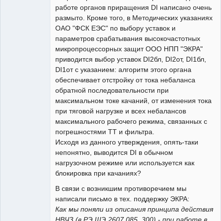
работе органов приращения DI написано очень
размыто. Кроме того, в Методических указаниях
ОАО "ФСК ЕЭС" по выбору уставок и
параметров срабатывания высокочастотных
микропроцессорных защит ООО НПП "ЭКРА"
приводится выбор уставок DI2бл, DI2от, DI1бл,
DI1от с указанием: алгоритм этого органа
обеспечивает отстройку от тока небаланса
обратной последовательности при
максимальном токе качаний, от изменения тока
при тяговой нагрузке и всех небалансов
максимального рабочего режима, связанных с
погрешностями ТТ и фильтра.
Исходя из данного утверждения, опять-таки
непонятно, выводится DI в обычном
нагрузочном режиме или используется как
блокировка при качаниях?
В связи с возникшим противоречием мы
написали письмо в тех. поддержку ЭКРА:
Как мы поняли из описания принципа действия
НВЧЗ (в РЭ ШЭ 2607 085_300) - при работе в