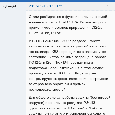
2017-03-16 07:49:21
1
cybergirl
Пользователь
Стали разбираться с функциональной схемой
Неактивен
логической части НВЧЗ ЭКРА. Возник вопрос о
применимости органов приращения DI2бл,
DI2от, DI1бл, DI1от.
В РЭ ШЭ 2607 085_300 в разделе "Работа
защиты в сети с тяговой нагрузкой" написано,
что накладка ХВ2 переводится в разомкнутое
состояние. В этом режиме запрещена работа
ПО I2бл и I2от. Пуск ВЧ передатчика и
подготовка цепей отключения в этом случае
производятся от ПО DIбл, DIот, которые
контролируют скорость изменения во времени
векторов тока обратной и прямой
последовательностей.
Для общего случая работы защиты (без тяговой
нагрузки) в остальных разделах РЭ ШЭ
"Действия защиты при КЗ в сети" и "Работа
защиты при качаниях и асинхронном ходе" о