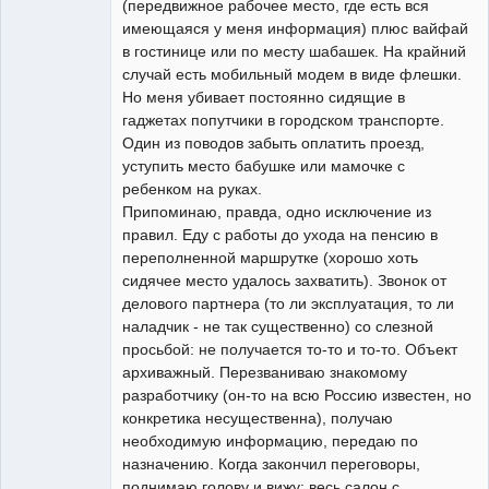
(передвижное рабочее место, где есть вся
имеющаяся у меня информация) плюс вайфай
в гостинице или по месту шабашек. На крайний
случай есть мобильный модем в виде флешки.
Но меня убивает постоянно сидящие в
гаджетах попутчики в городском транспорте.
Один из поводов забыть оплатить проезд,
уступить место бабушке или мамочке с
ребенком на руках.
Припоминаю, правда, одно исключение из
правил. Еду с работы до ухода на пенсию в
переполненной маршрутке (хорошо хоть
сидячее место удалось захватить). Звонок от
делового партнера (то ли эксплуатация, то ли
наладчик - не так существенно) со слезной
просьбой: не получается то-то и то-то. Объект
архиважный. Перезваниваю знакомому
разработчику (он-то на всю Россию известен, но
конкретика несущественна), получаю
необходимую информацию, передаю по
назначению. Когда закончил переговоры,
поднимаю голову и вижу: весь салон с