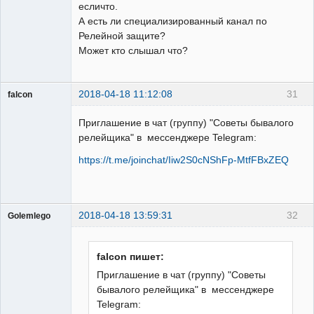
есличто.
А есть ли специализированный канал по
Релейной защите?
Может кто слышал что?
2018-04-18 11:12:08
31
falcon
guest
Приглашение в чат (группу) "Советы бывалого
Неактивен
релейщика" в мессенджере Telegram:
https://t.me/joinchat/Iiw2S0cNShFp-MtfFBxZEQ
2018-04-18 13:59:31
32
Golemlego
Пользователь
Неактивен
falcon пишет:
Приглашение в чат (группу) "Советы
бывалого релейщика" в мессенджере
Telegram: