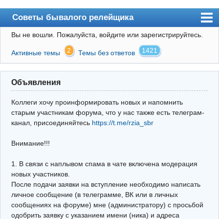
Советы бывалого релейщика
Вы не вошли.
Пожалуйста, войдите или зарегистрируйтесь.
Форум
2
1421
Активные темы
Темы без ответов
Правила
Поиск
Объявления
Регистрация
Коллеги хочу проинформировать новых и напомнить
Вход
старым участникам форума, что у нас также есть телеграм-
канал, присоединяйтесь
https://t.me/rzia_sbr
Архив
Внимание!!!
Почта
Поиск релейщика
1. В связи с наплывом спама в чате включена модерация
новых участников.
Видео РЗиА
После подачи заявки на вступление необходимо написать
личное сообщение (в телеграмме, ВК или в личных
Фотохостинг
сообщениях на форуме) мне (администратору) с просьбой
одобрить заявку с указанием имени (ника) и адреса
Телеграм