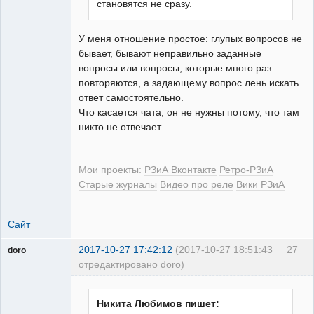
становятся не сразу.
Неактивен
У меня отношение простое: глупых вопросов не
бывает, бывают неправильно заданные
вопросы или вопросы, которые много раз
повторяются, а задающему вопрос лень искать
ответ самостоятельно.
Что касается чата, он не нужны потому, что там
никто не отвечает
Мои проекты:
РЗиА Вконтакте
Ретро-РЗиА
Старые журналы
Видео про реле
Вики РЗиА
Сайт
2017-10-27 17:42:12
(2017-10-27 18:51:43
27
doro
отредактировано doro)
свободный
художник
Неактивен
Никита Любимов пишет: