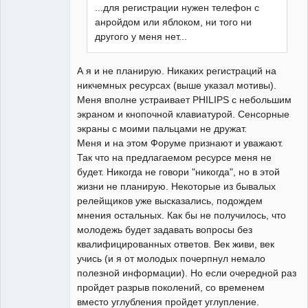
...для регистрации нужен телефон с
анройдом или яблоком, ни того ни
другого у меня нет...
А я и не планирую. Никаких регистраций на
никчемных ресурсах (выше указал мотивы).
Меня вполне устраивает PHILIPS с небольшим
экраном и кнопочной клавиатурой. Сенсорные
экраны с моими пальцами не дружат.
Меня и на этом Форуме признают и уважают.
Так что на предлагаемом ресурсе меня не
будет. Никогда не говори "никогда", но в этой
жизни не планирую. Некоторые из бывалых
релейщиков уже высказались, подождем
мнения остальных. Как бы не получилось, что
молодежь будет задавать вопросы без
квалифицированных ответов. Век живи, век
учись (и я от молодых почерпнул немало
полезной информации). Но если очередной раз
пройдет разрыв поколений, со временем
вместо углубления пройдет углупление.