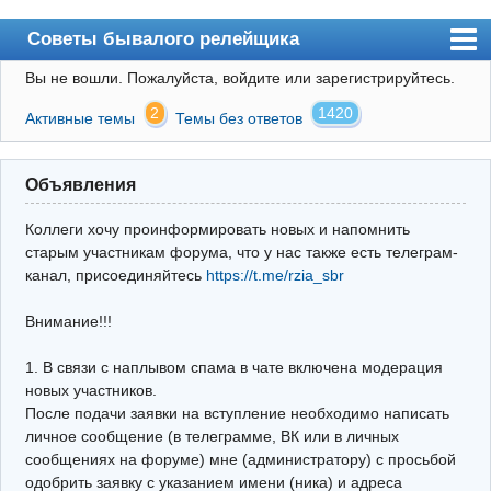
Советы бывалого релейщика
Вы не вошли.
Пожалуйста, войдите или зарегистрируйтесь.
Форум
2
1420
Активные темы
Темы без ответов
Правила
Поиск
Объявления
Регистрация
Коллеги хочу проинформировать новых и напомнить
Вход
старым участникам форума, что у нас также есть телеграм-
канал, присоединяйтесь
https://t.me/rzia_sbr
Архив
Внимание!!!
Почта
Поиск релейщика
1. В связи с наплывом спама в чате включена модерация
новых участников.
Видео РЗиА
После подачи заявки на вступление необходимо написать
личное сообщение (в телеграмме, ВК или в личных
Фотохостинг
сообщениях на форуме) мне (администратору) с просьбой
одобрить заявку с указанием имени (ника) и адреса
Телеграм