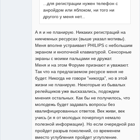
...для регистрации нужен телефон с
анройдом или яблоком, ни того ни
другого у меня нет...
А я и не планирую. Никаких регистраций на
никчемных ресурсах (выше указал мотивы).
Меня вполне устраивает PHILIPS с небольшим
экраном и кнопочной клавиатурой. Сенсорные
экраны с моими пальцами не дружат.
Меня и на этом Форуме признают и уважают.
Так что на предлагаемом ресурсе меня не
будет. Никогда не говори "никогда", но в этой
жизни не планирую. Некоторые из бывалых
релейщиков уже высказались, подождем
мнения остальных. Как бы не получилось, что
молодежь будет задавать вопросы без
квалифицированных ответов. Век живи, век
учись (и я от молодых почерпнул немало
полезной информации). Но если очередной раз
пройдет разрыв поколений, со временем
вместо углубления пройдет углупление.