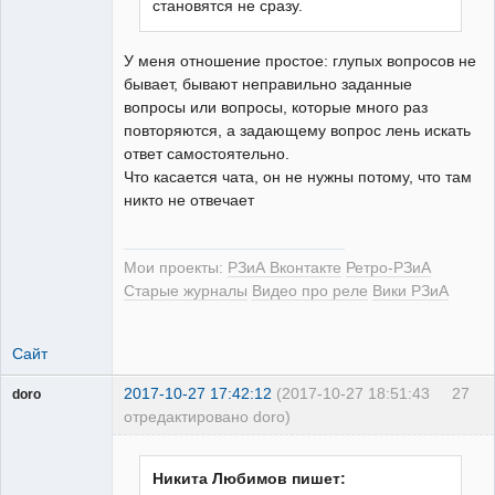
становятся не сразу.
Неактивен
У меня отношение простое: глупых вопросов не
бывает, бывают неправильно заданные
вопросы или вопросы, которые много раз
повторяются, а задающему вопрос лень искать
ответ самостоятельно.
Что касается чата, он не нужны потому, что там
никто не отвечает
Мои проекты:
РЗиА Вконтакте
Ретро-РЗиА
Старые журналы
Видео про реле
Вики РЗиА
Сайт
2017-10-27 17:42:12
(2017-10-27 18:51:43
27
doro
отредактировано doro)
свободный
художник
Неактивен
Никита Любимов пишет: