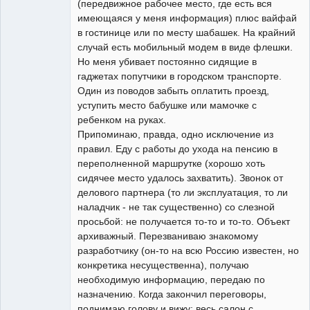
(передвижное рабочее место, где есть вся
имеющаяся у меня информация) плюс вайфай
в гостинице или по месту шабашек. На крайний
случай есть мобильный модем в виде флешки.
Но меня убивает постоянно сидящие в
гаджетах попутчики в городском транспорте.
Один из поводов забыть оплатить проезд,
уступить место бабушке или мамочке с
ребенком на руках.
Припоминаю, правда, одно исключение из
правил. Еду с работы до ухода на пенсию в
переполненной маршрутке (хорошо хоть
сидячее место удалось захватить). Звонок от
делового партнера (то ли эксплуатация, то ли
наладчик - не так существенно) со слезной
просьбой: не получается то-то и то-то. Объект
архиважный. Перезваниваю знакомому
разработчику (он-то на всю Россию известен, но
конкретика несущественна), получаю
необходимую информацию, передаю по
назначению. Когда закончил переговоры,
поднимаю голову и вижу: весь салон с