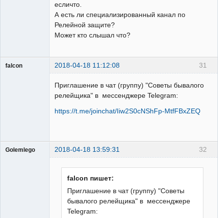
есличто.
А есть ли специализированный канал по
Релейной защите?
Может кто слышал что?
2018-04-18 11:12:08
31
falcon
guest
Приглашение в чат (группу) "Советы бывалого
Неактивен
релейщика" в мессенджере Telegram:
https://t.me/joinchat/Iiw2S0cNShFp-MtfFBxZEQ
2018-04-18 13:59:31
32
Golemlego
Пользователь
Неактивен
falcon пишет:
Приглашение в чат (группу) "Советы
бывалого релейщика" в мессенджере
Telegram: