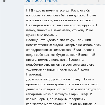
2011-08-22 12:57:26
1
lik
собеседник
НТД надо выполнять всегда. Казалось бы,
Неактивен
вопросов на этот счет быть не должно. Но не
всем заказчикам, как оказывается это ясно.
Некоторые говорят так (немного утрируя): «Я
плачу, значит – я заказываю, что хочу. И не
нужны мне нормы!».
Вообще, это «делаю, что хочу» - принцип
невежественных людей, которые не избавились
от подростковых комплексов. Если человек
ведет себя так, как будто во всей Вселенной
никого, помимо него, нет…Вселенная
неизбежно ответит ему в соответствии с его
«хотелками» (практически первый закон
Ньютона).
Да, о проектах, где «хочу как плачу». Есть и
противоположная крайность: у заказчика мало
денег и он говорит, что, мол, всю аппаратуру по
габаритам можно засунуть в один шкаф. И
всякие нормы, по которым габариты и
количество мест размещения ап-ры никак не