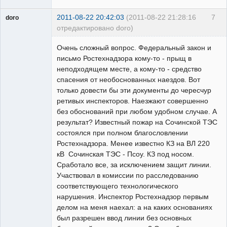
2011-08-22 20:42:03
(2011-08-22 21:28:16
7
doro
отредактировано doro)
свободный
художник
Очень сложный вопрос. Федеральный закон и
Неактивен
письмо Ростехнадзора кому-то - прыщ в
неподходящем месте, а кому-то - средство
спасения от необоснованных наездов. Вот
только довести бы эти документы до чересчур
ретивых инспекторов. Наезжают совершенно
без обоснований при любом удобном случае. А
результат? Известный пожар на Сочинской ТЭС
состоялся при полном благословлении
Ростехнадзора. Менее известно КЗ на ВЛ 220
кВ Сочинская ТЭС - Псоу. КЗ под носом.
Сработало все, за исключением защит линии.
Участвовал в комиссии по расследованию
соответствующего технологического
нарушения. Инспектор Ростехнадзор первым
делом на меня наехал: а на каких основаниях
был разрешен ввод линии без основных