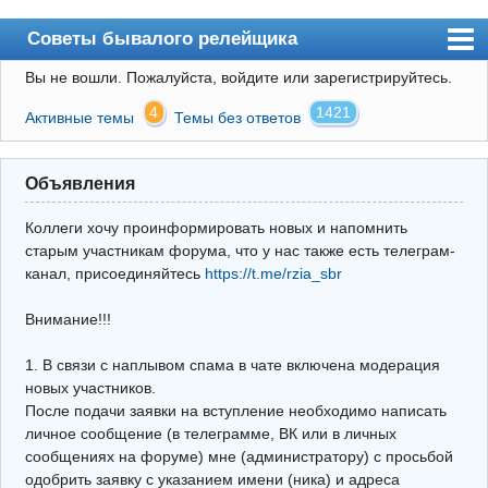
Советы бывалого релейщика
Вы не вошли.
Пожалуйста, войдите или зарегистрируйтесь.
Форум
4
1421
Активные темы
Темы без ответов
Правила
Поиск
Объявления
Регистрация
Коллеги хочу проинформировать новых и напомнить
Вход
старым участникам форума, что у нас также есть телеграм-
канал, присоединяйтесь
https://t.me/rzia_sbr
Архив
Внимание!!!
Почта
Поиск релейщика
1. В связи с наплывом спама в чате включена модерация
новых участников.
Видео РЗиА
После подачи заявки на вступление необходимо написать
личное сообщение (в телеграмме, ВК или в личных
Фотохостинг
сообщениях на форуме) мне (администратору) с просьбой
одобрить заявку с указанием имени (ника) и адреса
Телеграм