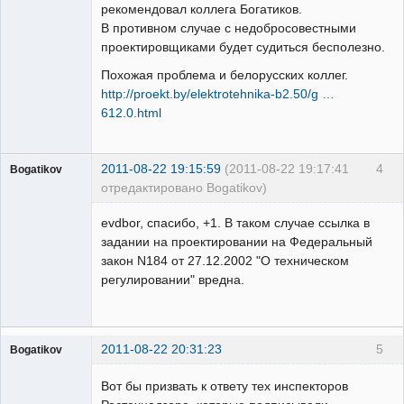
рекомендовал коллега Богатиков.
В противном случае с недобросовестными
проектировщиками будет судиться бесполезно.
Похожая проблема и белорусских коллег.
http://proekt.by/elektrotehnika-b2.50/g …
612.0.html
2011-08-22 19:15:59
(2011-08-22 19:17:41
4
Bogatikov
отредактировано Bogatikov)
Пользователь
evdbor, спасибо, +1. В таком случае ссылка в
Неактивен
задании на проектировании на Федеральный
закон N184 от 27.12.2002 "О техническом
регулировании" вредна.
2011-08-22 20:31:23
5
Bogatikov
Пользователь
Вот бы призвать к ответу тех инспекторов
Неактивен