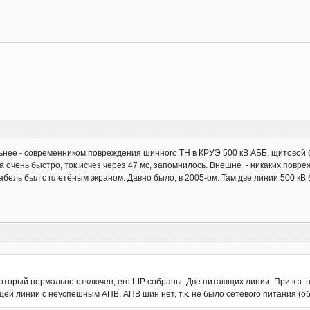
льнее - современником повреждения шинного ТН в КРУЭ 500 кВ АББ, щитовой 
 очень быстро, ток исчез через 47 мс, запомнилось. Внешне - никаких повре
абель был с плетёным экраном. Давно было, в 2005-ом. Там две линии 500 кВ 
оторый нормально отключен, его ШР собраны. Две питающих линии. При к.з. 
ающей линии с неуспешным АПВ. АПВ шин нет, т.к. не было сетевого питания (