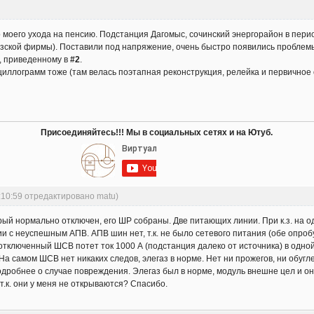
моего ухода на пенсию. Подстанция Дагомыс, сочинский энергорайон в перио
узской фирмы). Поставили под напряжение, очень быстро появились проблем
, приведенному в
#2
.
ллограмм тоже (там велась поэтапная реконструкция, релейка и первичное о
Присоединяйтесь!!! Мы в социальных сетях и на Ютуб.
:10:59 отредактировано matu)
рый нормально отключен, его ШР собраны. Две питающих линии. При к.з. на о
ии с неуспешным АПВ. АПВ шин нет, т.к. не было сетевого питания (обе опро
 отключенный ШСВ потет ток 1000 А (подстанция далеко от источника) в одно
а самом ШСВ нет никаких следов, элегаз в норме. Нет ни прожегов, ни обугл
подробнее о случае повреждения. Элегаз был в норме, модуль внешне цел и он
т.к. они у меня не открываются? Спасибо.