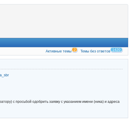
2
1420
Активные темы
Темы без ответов
zia_sbr
тору) с просьбой одобрить заявку с указанием имени (ника) и адреса