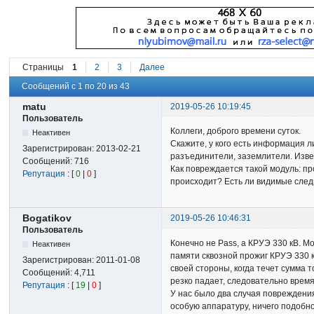
Страницы
1
2
3
Далее
Сообщений с 1 по 20 из 43
matu
2019-05-26 10:19:45
Пользователь
Коллеги, доброго времени суток.
Неактивен
Скажите, у кого есть информация 
Зарегистрирован:
2013-02-21
разъединители, заземлители. Извес
Сообщений:
716
Как повреждается такой модуль: пр
Репутация
: [
0
|
0
]
происходит? Есть ли видимые след
Bogatikov
2019-05-26 10:46:31
Пользователь
Конечно не Pass, а КРУЭ 330 кВ. М
Неактивен
памяти сквозной прожиг КРУЭ 330 к
Зарегистрирован:
2011-01-08
своей стороны, когда течет сумма 
Сообщений:
4,711
резко падает, следовательно время
Репутация
: [
19
|
0
]
У нас было два случая повреждени
особую аппаратуру, ничего подобно