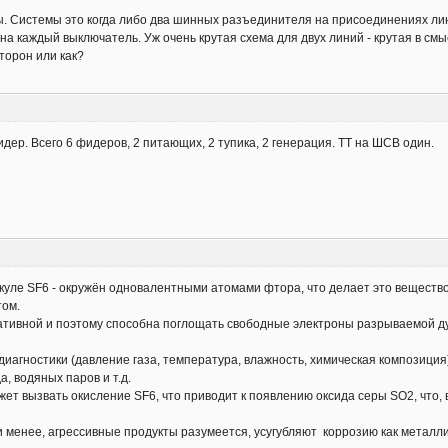
мы. Системы это когда либо два шинных разъединителя на присоединениях ли
а каждый выключатель. Уж очень крутая схема для двух линий - крутая в смы
сторон или как?
ер. Всего 6 фидеров, 2 питающих, 2 тупика, 2 генерация. ТТ на ШСВ один.
уле SF6 - окружён одновалентными атомами фтора, что делает это веществ
том.
тивной и поэтому способна поглощать свободные электроны разрываемой дуги
иагностики (давление газа, температура, влажность, химическая композиция
, водяных паров и т.д.
жет вызвать окисление SF6, что приводит к появлению оксида серы SO2, что,
и менее, агрессивные продукты разумеется, усугубляют коррозию как металли