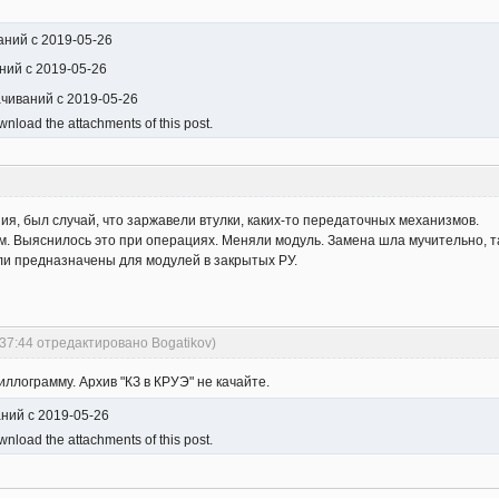
ваний с 2019-05-26
аний с 2019-05-26
качиваний с 2019-05-26
nload the attachments of this post.
я, был случай, что заржавели втулки, каких-то передаточных механизмов.
 Выяснилось это при операциях. Меняли модуль. Замена шла мучительно, так к
и предназначены для модулей в закрытых РУ.
:37:44 отредактировано Bogatikov)
иллограмму. Архив "КЗ в КРУЭ" не качайте.
аний с 2019-05-26
nload the attachments of this post.