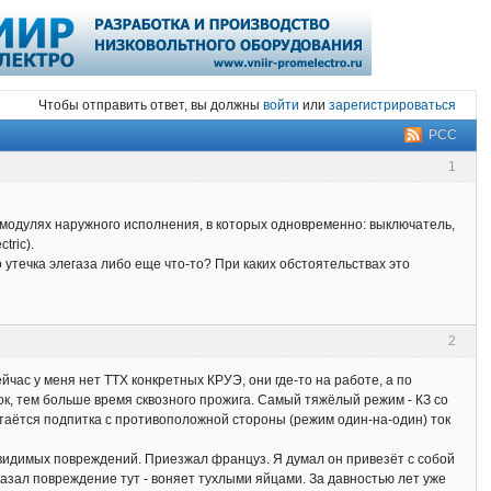
Чтобы отправить ответ, вы должны
войти
или
зарегистрироваться
РСС
1
 модулях наружного исполнения, в которых одновременно: выключатель,
tric).
утечка элегаза либо еще что-то? При каких обстоятельствах это
2
йчас у меня нет ТТХ конкретных КРУЭ, они где-то на работе, а по
ток, тем больше время сквозного прожига. Самый тяжёлый режим - КЗ со
стаётся подпитка с противоположной стороны (режим один-на-один) ток
 видимых повреждений. Приезжал француз. Я думал он привезёт с собой
казал повреждение тут - воняет тухлыми яйцами. За давностью лет уже