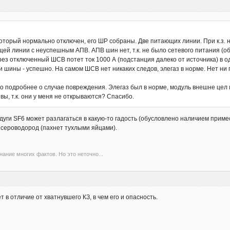
оторый нормально отключен, его ШР собраны. Две питающих линии. При к.з. 
ающей линии с неуспешным АПВ. АПВ шин нет, т.к. не было сетевого питания (
рез отключенный ШСВ потет ток 1000 А (подстанция далеко от источника) в 
 шины - успешно. На самом ШСВ нет никаких следов, элегаз в норме. Нет ни
по подробнее о случае повреждения. Элегаз был в норме, модуль внешне цел 
ы, т.к. они у меня не открываются? Спасибо.
дуги SF6 может разлагаться в какую-то гадость (обусловлено наличием примес
сероводород (пахнет тухлыми яйцами).
ание многих фактов. Но это неточно...
 в отличие от хватнувшего КЗ, в чем его и опасность.