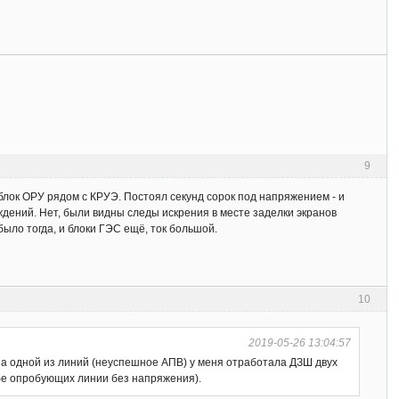
9
блок ОРУ рядом с КРУЭ. Постоял секунд сорок под напряжением - и
ждений. Нет, были видны следы искрения в месте заделки экранов
было тогда, и блоки ГЭС ещё, ток большой.
10
2019-05-26 13:04:57
на одной из линий (неуспешное АПВ) у меня отработала ДЗШ двух
обе опробующих линии без напряжения).