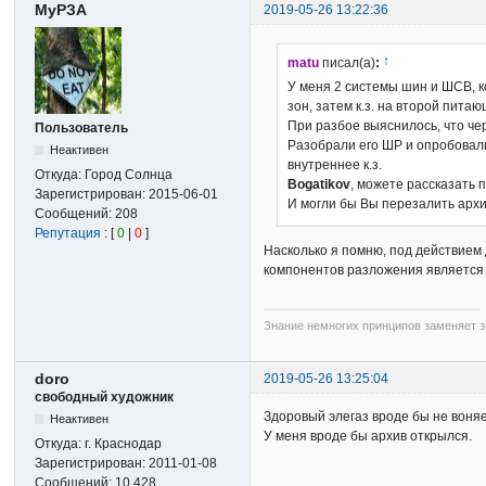
МуРЗА
2019-05-26 13:22:36
↑
matu
писал(а)
:
У меня 2 системы шин и ШСВ, к
зон, затем к.з. на второй пит
При разбое выяснилось, что че
Пользователь
Разобрали его ШР и опробовали
Неактивен
внутреннее к.з.
Откуда:
Город Солнца
Bogatikov
, можете рассказать 
Зарегистрирован:
2015-06-01
И могли бы Вы перезалить архив
Сообщений:
208
Репутация
: [
0
|
0
]
Насколько я помню, под действием 
компонентов разложения является 
Знание немногих принципов заменяет зн
doro
2019-05-26 13:25:04
свободный художник
Здоровый элегаз вроде бы не воняет
Неактивен
У меня вроде бы архив открылся.
Откуда:
г. Краснодар
Зарегистрирован:
2011-01-08
Сообщений:
10,428