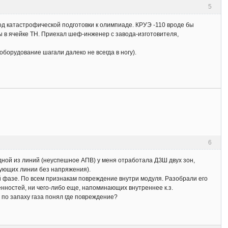
5
д катастрофической подготовки к олимпиаде. КРУЭ -110 вроде бы
ы в ячейке ТН. Приехал шеф-инженер с завода-изготовителя,
борудование шагали далеко не всегда в ногу).
6
дной из линий (неуспешное АПВ) у меня отработала ДЗШ двух зон,
бующих линии без напряжения).
й фазе. По всем признакам повреждение внутри модуля. Разобрали его
енностей, ни чего-либо еще, напоминающих внутреннее к.з.
 по запаху газа понял где повреждение?