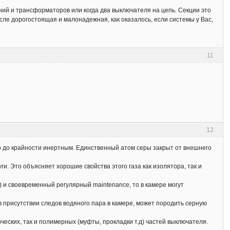
ний и трансформаторов или когда два выключателя на цепь. Секции это
сле дорогостоящая и малонадежная, как оказалось, если системы у Вас,
11
12
о до крайности инертным. Единственный атом серы закрыт от внешнего
. Это объясняет хорошие свойства этого газа как изолятора, так и
) и своевременный регулярный maintenance, то в камере могут
 в присутствии следов водяного пара в камере, может породить серную
ческих, так и полимерных (муфты, прокладки т.д) частей выключателя.