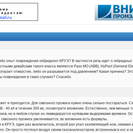
либо опыт повреждения гибридного КРУЭ? В частности речь идет о гибридных
тными девайсами такого класса являются Pass MO (ABB), HyPact (General Elec
огорает отверстие, либо он разрывается под давлением? Какая причина? Это 
ы повреждения в таких случаях? Спасибо.
ожет и пригодится. Для сквозного прожига нужно очень сильно постараться. Се
В - 40 кА в течении 300 мс, посмотрите вложение. Естественно, чем меньше 
токов, но в любом случае он ликвидируется нулевыми выдержками времени. О
 сквозного прожига увеличивается, во вложении есть формулы.
я в КРУЭ, один раз выключатель, второй раз упал заземляющий нож, никаких
го. Он просто потянул воздух своим газоанализатором, встроенным в нос и с