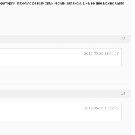
оратории, пахнуло резким химическим запахом, а на ее дне можно было
13
2019-05-26 13:04:57
14
2019-05-26 13:22:36