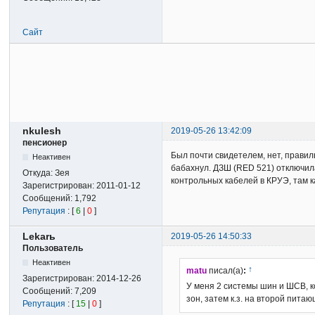
Сайт
nkulesh
2019-05-26 13:42:09
пенсионер
Был почти свидетелем, нет, прави
Неактивен
бабахнул. ДЗШ (RED 521) отключила
Откуда:
Зея
контрольных кабелей в КРУЭ, там к
Зарегистрирован:
2011-01-12
Сообщений:
1,792
Репутация
: [
6
|
0
]
Lekarь
2019-05-26 14:50:33
Пользователь
Неактивен
↑
matu
писал(а)
:
Зарегистрирован:
2014-12-26
У меня 2 системы шин и ШСВ, к
Сообщений:
7,209
зон, затем к.з. на второй пит
Репутация
: [
15
|
0
]