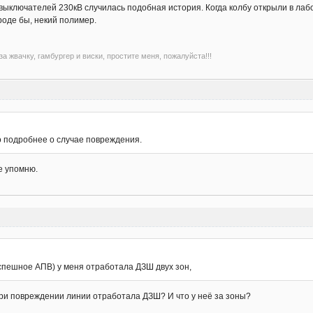
выключателей 230кВ случилась подобная история. Когда колбу открыли в лаб
роде бы, некий полимер.
а жвачку, гамбургер и виски, простите меня, пожалуйста!!!
по подробнее о случае повреждения.
е упомню.
еуспешное АПВ) у меня отработала ДЗШ двух зон,
при повреждении линии отработала ДЗШ? И что у неё за зоны?