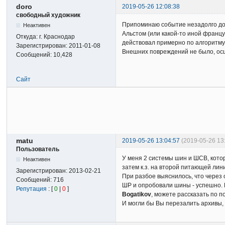
doro
2019-05-26 12:08:38
свободный художник
Припоминаю событие незадолго до 
Неактивен
Альстом (или какой-то иной франц
Откуда:
г. Краснодар
действовал примерно по алгоритму
Зарегистрирован:
2011-01-08
Внешних повреждений не было, осци
Сообщений:
10,428
Сайт
matu
2019-05-26 13:04:57
(2019-05-26 13
Пользователь
У меня 2 системы шин и ШСВ, кото
Неактивен
затем к.з. на второй питающей лин
Зарегистрирован:
2013-02-21
При разбое выяснилось, что через
Сообщений:
716
ШР и опробовали шины - успешно. Н
Репутация
: [
0
|
0
]
Bogatikov
, можете рассказать по 
И могли бы Вы перезалить архивы, 