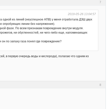
7
2019-05-26 13:04:57
на одной из линий (неуспешное АПВ) у меня отработала ДЗШ двух
обе опробующих линии без напряжения).
одной фазе. По всем признакам повреждение внутри модуля.
 прожегов, ни обугленностей, ни чего-либо еще, напоминающих
и он по запаху газа понял где повреждение?
ей, в первую очередь воды и кислорода), полагаю что одним из
8