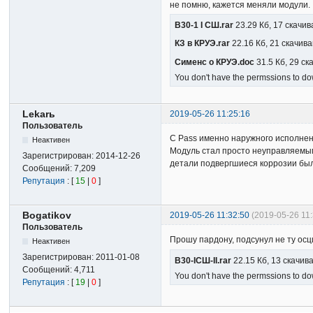
не помню, кажется меняли модули.
В30-1 I СШ.rar
23.29 Кб, 17 скачи
КЗ в КРУЭ.rar
22.16 Кб, 21 скачив
Сименс о КРУЭ.doc
31.5 Кб, 29 с
You don't have the permssions to dow
Lekarь
2019-05-26 11:25:16
Пользователь
С Pass именно наружного исполнени
Неактивен
Модуль стал просто неуправляемым.
Зарегистрирован:
2014-12-26
детали подвергшиеся коррозии был
Сообщений:
7,209
Репутация
: [
15
|
0
]
Bogatikov
2019-05-26 11:32:50
(2019-05-26 11
Пользователь
Прошу пардону, подсунул не ту осц
Неактивен
Зарегистрирован:
2011-01-08
В30-IСШ-II.rar
22.15 Кб, 13 скачив
Сообщений:
4,711
You don't have the permssions to dow
Репутация
: [
19
|
0
]