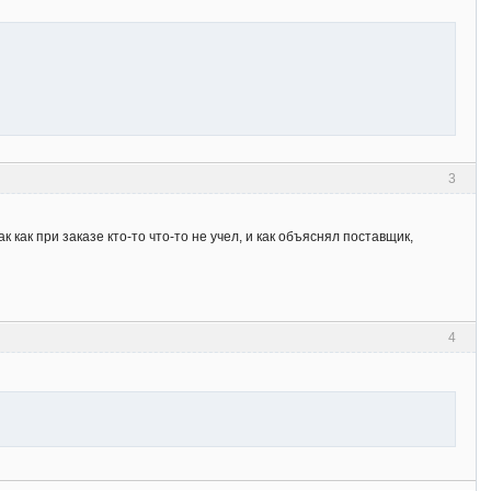
3
ак при заказе кто-то что-то не учел, и как объяснял поставщик,
4