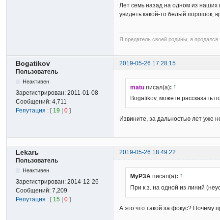
Лет семь назад на одном из наших 
увидеть какой-то белый порошок, в
Я предатель своей родины, я продался з
Bogatikov
2019-05-26 17:28:15
Пользователь
Неактивен
↑
matu
писал(а)
:
Зарегистрирован:
2011-01-08
Bogatikov, можете рассказать 
Сообщений:
4,711
Репутация
: [
19
|
0
]
Извините, за дальностью лет уже н
Lekarь
2019-05-26 18:49:22
Пользователь
Неактивен
↑
МуРЗА
писал(а)
:
Зарегистрирован:
2014-12-26
При к.з. на одной из линий (н
Сообщений:
7,209
Репутация
: [
15
|
0
]
А это что такой за фокус? Почему 