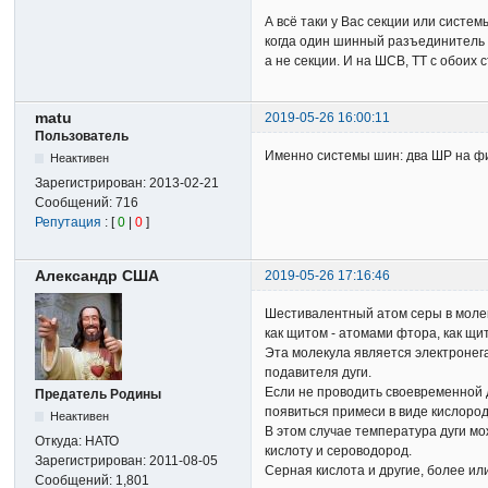
А всё таки у Вас секции или систе
когда один шинный разъединитель н
а не секции. И на ШСВ, ТТ с обоих 
matu
2019-05-26 16:00:11
Пользователь
Именно системы шин: два ШР на фид
Неактивен
Зарегистрирован:
2013-02-21
Сообщений:
716
Репутация
: [
0
|
0
]
Александр США
2019-05-26 17:16:46
Шестивалентный атом серы в молек
как щитом - атомами фтора, как щи
Эта молекула является электронега
подавителя дуги.
Если не проводить своевременной д
Предатель Родины
появиться примеси в виде кислорода
Неактивен
В этом случае температура дуги мо
Откуда:
НАТО
кислоту и сероводород.
Зарегистрирован:
2011-08-05
Серная кислота и другие, более ил
Сообщений:
1,801