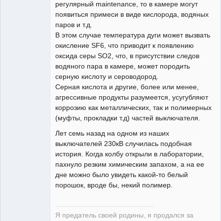
регулярный maintenance, то в камере могут
появиться примеси в виде кислорода, водяных
паров и т.д.
В этом случае температура дуги может вызвать
окисление SF6, что приводит к появлению
оксида серы SO2, что, в присутствии следов
водяного пара в камере, может породить
серную кислоту и сероводород.
Серная кислота и другие, более или менее,
агрессивные продукты разумеется, усугубляют
коррозию как металлических, так и полимерных
(муфты, прокладки т.д) частей выключателя.
Лет семь назад на одном из наших
выключателей 230кВ случилась подобная
история. Когда колбу открыли в лаборатории,
пахнуло резким химическим запахом, а на ее
дне можно было увидеть какой-то белый
порошок, вроде бы, некий полимер.
Я предатель своей родины, я продался за