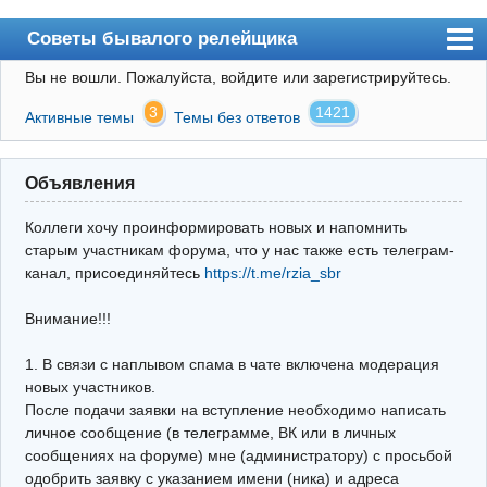
Советы бывалого релейщика
Вы не вошли.
Пожалуйста, войдите или зарегистрируйтесь.
Форум
3
1421
Активные темы
Темы без ответов
Правила
Поиск
Объявления
Регистрация
Коллеги хочу проинформировать новых и напомнить
Вход
старым участникам форума, что у нас также есть телеграм-
канал, присоединяйтесь
https://t.me/rzia_sbr
Архив
Внимание!!!
Почта
Поиск релейщика
1. В связи с наплывом спама в чате включена модерация
новых участников.
Видео РЗиА
После подачи заявки на вступление необходимо написать
личное сообщение (в телеграмме, ВК или в личных
Фотохостинг
сообщениях на форуме) мне (администратору) с просьбой
одобрить заявку с указанием имени (ника) и адреса
Телеграм