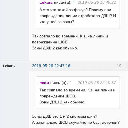
↑
Lekarь
писал(а)
:
2019-05-26 18:49:22
А это что такой за фокус? Почему при
повреждении линии отработала ДЗШ? И
что у неё за зоны?
Так совпало во времени. К.з. на линии и
повреждение ШСВ.
Зоны ДЗШ 2 как обычно.
2019-05-26 22:47:16
19
Lekarь
Пользователь
Неактивен
↑
matu
писал(а)
:
2019-05-26 22:19:57
Так совпало во времени. К.з. на линии и
повреждение ШСВ.
Зоны ДЗШ 2 как обычно.
Зоны ДЗШ это 1 и 2 системы шин?
А изначально ШСВ случайно не был включен?