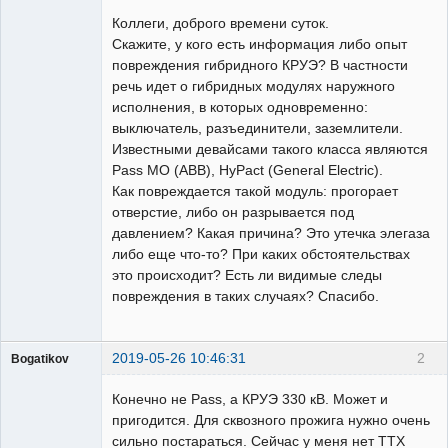
Пользователь
Коллеги, доброго времени суток.
Неактивен
Скажите, у кого есть информация либо опыт
повреждения гибридного КРУЭ? В частности
речь идет о гибридных модулях наружного
исполнения, в которых одновременно:
выключатель, разъединители, заземлители.
Известными девайсами такого класса являются
Pass MO (ABB), HyPact (General Electric).
Как повреждается такой модуль: прогорает
отверстие, либо он разрывается под
давлением? Какая причина? Это утечка элегаза
либо еще что-то? При каких обстоятельствах
это происходит? Есть ли видимые следы
повреждения в таких случаях? Спасибо.
2019-05-26 10:46:31
2
Bogatikov
Пользователь
Конечно не Pass, а КРУЭ 330 кВ. Может и
Неактивен
пригодится. Для сквозного прожига нужно очень
сильно постараться. Сейчас у меня нет ТТХ