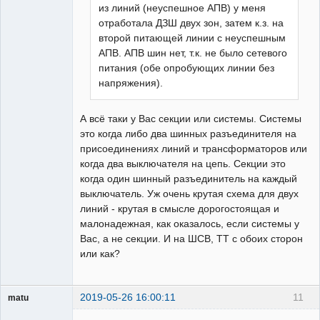
из линий (неуспешное АПВ) у меня
отработала ДЗШ двух зон, затем к.з. на
второй питающей линии с неуспешным
АПВ. АПВ шин нет, т.к. не было сетевого
питания (обе опробующих линии без
напряжения).
А всё таки у Вас секции или системы. Системы
это когда либо два шинных разъединителя на
присоединениях линий и трансформаторов или
когда два выключателя на цепь. Секции это
когда один шинный разъединитель на каждый
выключатель. Уж очень крутая схема для двух
линий - крутая в смысле дорогостоящая и
малонадежная, как оказалось, если системы у
Вас, а не секции. И на ШСВ, ТТ с обоих сторон
или как?
2019-05-26 16:00:11
11
matu
Пользователь