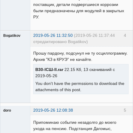
поставщик, детали подвергшиеся коррозии
были предназначены для модулей в закрытых
РУ.
2019-05-26 11:32:50
(2019-05-26 11:37:44
4
Bogatikov
отредактировано Bogatikov)
Пользователь
Прошу пардону, подсунул не ту осциллограмму.
Неактивен
Архив "КЗ в КРУЭ" не качайте.
В30-IСШ-II.rar
22.15 Кб, 13 скачиваний с
2019-05-26
You don't have the permssions to download the
attachments of this post.
2019-05-26 12:08:38
5
doro
свободный
художник
Припоминаю событие незадолго до моего
Неактивен
ухода на пенсию. Подстанция Дагомыс,