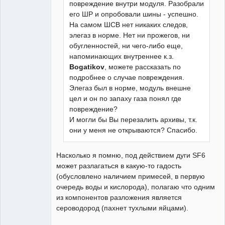
повреждение внутри модуля. Разобрали
его ШР и опробовали шины - успешно.
На самом ШСВ нет никаких следов,
элегаз в норме. Нет ни прожегов, ни
обугленностей, ни чего-либо еще,
напоминающих внутреннее к.з.
Bogatikov
, можете рассказать по
подробнее о случае повреждения.
Элегаз был в норме, модуль внешне
цел и он по запаху газа понял где
повреждение?
И могли бы Вы перезалить архивы, т.к.
они у меня не открываются? Спасибо.
Насколько я помню, под действием дуги SF6
может разлагаться в какую-то гадость
(обусловлено наличием примесей, в первую
очередь воды и кислорода), полагаю что одним
из компонентов разложения является
сероводород (пахнет тухлыми яйцами).