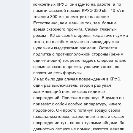
конкретных КРУЭ, они где-то на работе, а по
памяти сквозной прожиг КРУЭ 330 кВ - 40 кА в
течении 300 мс, посмотрите вложение.
Естественно, чем меньше ток, тем больше
время сквозного прожига. Самый тяжёлый
режим - КЗ со своей стороны, когда течет сумма
токов, но в любом случае он ликвидируется
нулевыми выдержками времени. Остаётся
подпитка с противоположной стороны (режим
один-на-один) ток резко падает, следовательно
время сквозного прожига увеличивается, во
вложении есть формулы.
У нас было два случая повреждения в КРУЭ,
один раз выключатель, второй раз упал
заземляющий нож, никаких видимых
повреждений. Приезжал француз. Я думал он
привезёт с собой особую аппаратуру, ничего
подобного. Он просто потянул воздух своим
газоанализатором, встроенным в нос и сказал
повреждение тут - воняет тухлыми яйцами. За
давностью лет уже не помню, кажется меняли