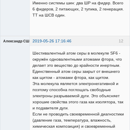
Именно системы шин: два ШР на фидер. Всего
Неактивен
6 фидеров, 2 питающих, 2 тупика, 2 генерация.
ТТ на ШСВ один.
2019-05-26 17:16:46
12
Александр США
Шестивалентный атом серы в молекуле SF6 -
окружён одновалентными атомами фтора, что
делает это вещество до крайности инертным.
Единственный атом серы закрыт от внешнего
Предатель
как щитом - атомами фтора, как щитом.
Родины
Эта молекула является электронегативной и
Неактивен
поэтому способна поглощать свободные
электроны разрываемой дуги. Это объясняет
хорошие свойства этого газа как изолятора, так
и подавителя дуги.
Если не проводить своевременной диагностики
(давление газа, температура, влажность,
химическая композиция) и своевременный