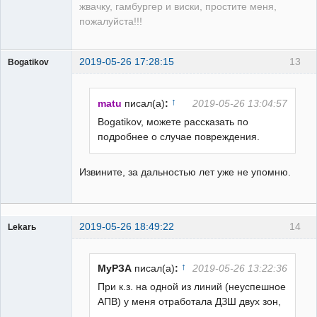
жвачку, гамбургер и виски, простите меня,
пожалуйста!!!
2019-05-26 17:28:15
13
Bogatikov
Пользователь
Неактивен
↑
matu
писал(а)
:
2019-05-26 13:04:57
Bogatikov, можете рассказать по
подробнее о случае повреждения.
Извините, за дальностью лет уже не упомню.
2019-05-26 18:49:22
14
Lekarь
Пользователь
Неактивен
↑
МуРЗА
писал(а)
:
2019-05-26 13:22:36
При к.з. на одной из линий (неуспешное
АПВ) у меня отработала ДЗШ двух зон,