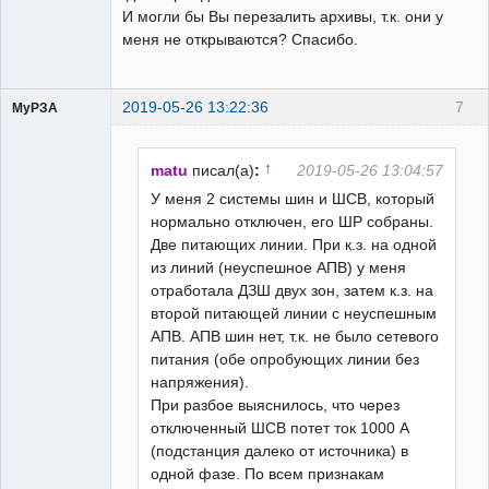
И могли бы Вы перезалить архивы, т.к. они у
меня не открываются? Спасибо.
2019-05-26 13:22:36
7
МуРЗА
↑
matu
писал(а)
:
2019-05-26 13:04:57
У меня 2 системы шин и ШСВ, который
нормально отключен, его ШР собраны.
Пользователь
Две питающих линии. При к.з. на одной
Неактивен
из линий (неуспешное АПВ) у меня
отработала ДЗШ двух зон, затем к.з. на
второй питающей линии с неуспешным
АПВ. АПВ шин нет, т.к. не было сетевого
питания (обе опробующих линии без
напряжения).
При разбое выяснилось, что через
отключенный ШСВ потет ток 1000 А
(подстанция далеко от источника) в
одной фазе. По всем признакам