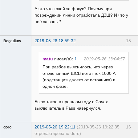
А это что такой за фокус? Почему при
повреждении линии отработала ДЗШ? И что у
неё за зоны?
2019-05-26 18:59:32
15
Bogatikov
Пользователь
Неактивен
↑
matu
писал(а)
:
2019-05-26 13:04:57
При разбое выяснилось, что через
отключенный ШСВ потет ток 1000 А
(подстанция далеко от источника) в
одной фазе.
Было такое в прошлом году в Сочах -
выключатель в Pass навернулся.
2019-05-26 19:22:11
(2019-05-26 19:22:35
16
doro
отредактировано doro)