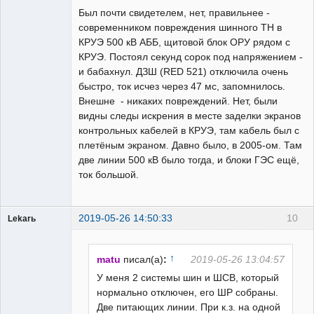
Был почти свидетелем, нет, правильнее -
Неактивен
современником повреждения шинного ТН в
КРУЭ 500 кВ АББ, щитовой блок ОРУ рядом с
КРУЭ. Постоял секунд сорок под напряжением -
и бабахнул. ДЗШ (RED 521) отключила очень
быстро, ток исчез через 47 мс, запомнилось.
Внешне - никаких повреждений. Нет, были
видны следы искрения в месте заделки экранов
контрольных кабелей в КРУЭ, там кабель был с
плетёным экраном. Давно было, в 2005-ом. Там
две линии 500 кВ было тогда, и блоки ГЭС ещё,
ток большой.
2019-05-26 14:50:33
10
Lekarь
Пользователь
Неактивен
↑
matu
писал(а)
:
2019-05-26 13:04:57
У меня 2 системы шин и ШСВ, который
нормально отключен, его ШР собраны.
Две питающих линии. При к.з. на одной