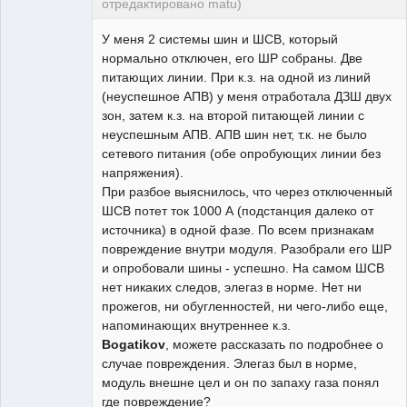
отредактировано matu)
Пользователь
У меня 2 системы шин и ШСВ, который
Неактивен
нормально отключен, его ШР собраны. Две
питающих линии. При к.з. на одной из линий
(неуспешное АПВ) у меня отработала ДЗШ двух
зон, затем к.з. на второй питающей линии с
неуспешным АПВ. АПВ шин нет, т.к. не было
сетевого питания (обе опробующих линии без
напряжения).
При разбое выяснилось, что через отключенный
ШСВ потет ток 1000 А (подстанция далеко от
источника) в одной фазе. По всем признакам
повреждение внутри модуля. Разобрали его ШР
и опробовали шины - успешно. На самом ШСВ
нет никаких следов, элегаз в норме. Нет ни
прожегов, ни обугленностей, ни чего-либо еще,
напоминающих внутреннее к.з.
Bogatikov
, можете рассказать по подробнее о
случае повреждения. Элегаз был в норме,
модуль внешне цел и он по запаху газа понял
где повреждение?