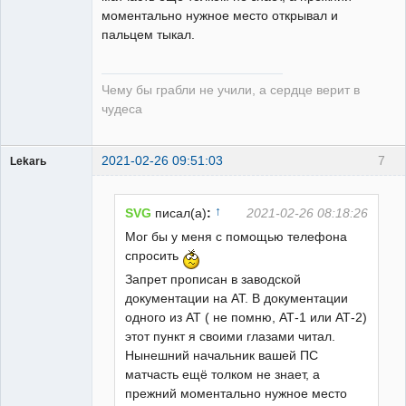
моментально нужное место открывал и
пальцем тыкал.
Чему бы грабли не учили, а сердце верит в
чудеса
2021-02-26 09:51:03
7
Lekarь
Пользователь
Неактивен
↑
SVG
писал(а)
:
2021-02-26 08:18:26
Мог бы у меня с помощью телефона
спросить
Запрет прописан в заводской
документации на АТ. В документации
одного из АТ ( не помню, АТ-1 или АТ-2)
этот пункт я своими глазами читал.
Нынешний начальник вашей ПС
матчасть ещё толком не знает, а
прежний моментально нужное место