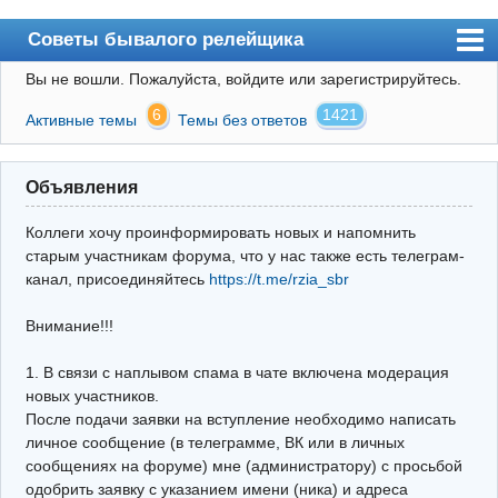
Советы бывалого релейщика
Вы не вошли.
Пожалуйста, войдите или зарегистрируйтесь.
Форум
6
1421
Активные темы
Темы без ответов
Правила
Поиск
Объявления
Регистрация
Коллеги хочу проинформировать новых и напомнить
Вход
старым участникам форума, что у нас также есть телеграм-
канал, присоединяйтесь
https://t.me/rzia_sbr
Архив
Внимание!!!
Почта
Поиск релейщика
1. В связи с наплывом спама в чате включена модерация
новых участников.
Видео РЗиА
После подачи заявки на вступление необходимо написать
личное сообщение (в телеграмме, ВК или в личных
Фотохостинг
сообщениях на форуме) мне (администратору) с просьбой
одобрить заявку с указанием имени (ника) и адреса
Телеграм