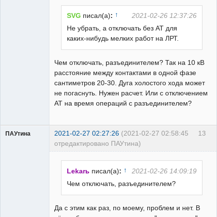
Неактивен
↑
SVG
писал(а)
:
2021-02-26 12:37:26
Не убрать, а отключать без АТ для
каких-нибудь мелких работ на ЛРТ.
Чем отключать, разъединителем? Так на 10 кВ
расстояние между контактами в одной фазе
сантиметров 20-30. Дуга холостого хода может
не погаснуть. Нужен расчет. Или с отключением
АТ на время операций с разъединителем?
2021-02-27 02:27:26
(2021-02-27 02:58:45
13
ПАУтина
отредактировано ПАУтина)
Пользователь
Неактивен
↑
Lekarь
писал(а)
:
2021-02-26 14:09:19
Чем отключать, разъединителем?
Да с этим как раз, по моему, проблем и нет. В