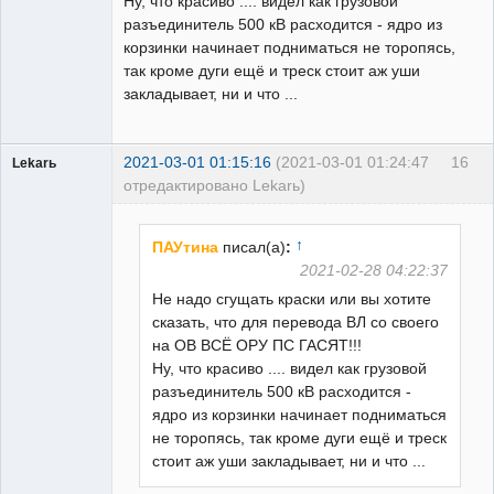
Ну, что красиво .... видел как грузовой
разъединитель 500 кВ расходится - ядро из
корзинки начинает подниматься не торопясь,
так кроме дуги ещё и треск стоит аж уши
закладывает, ни и что ...
2021-03-01 01:15:16
(2021-03-01 01:24:47
16
Lekarь
отредактировано Lekarь)
Пользователь
Неактивен
↑
ПАУтина
писал(а)
:
2021-02-28 04:22:37
Не надо сгущать краски или вы хотите
сказать, что для перевода ВЛ со своего
на ОВ ВСЁ ОРУ ПС ГАСЯТ!!!
Ну, что красиво .... видел как грузовой
разъединитель 500 кВ расходится -
ядро из корзинки начинает подниматься
не торопясь, так кроме дуги ещё и треск
стоит аж уши закладывает, ни и что ...