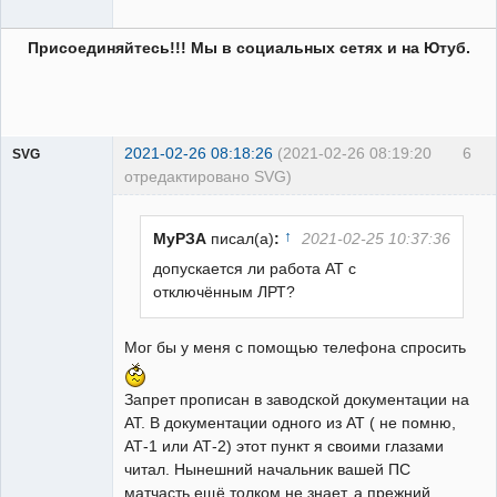
Присоединяйтесь!!! Мы в социальных сетях и на Ютуб.
2021-02-26 08:18:26
(2021-02-26 08:19:20
6
SVG
отредактировано SVG)
↑
МуРЗА
писал(а)
:
2021-02-25 10:37:36
допускается ли работа АТ с
отключённым ЛРТ?
guest
Неактивен
Мог бы у меня с помощью телефона спросить
Запрет прописан в заводской документации на
АТ. В документации одного из АТ ( не помню,
АТ-1 или АТ-2) этот пункт я своими глазами
читал. Нынешний начальник вашей ПС
матчасть ещё толком не знает, а прежний