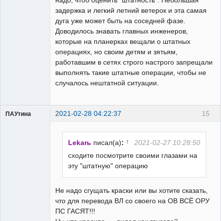
надо, чтоб оценить "штатность". Небольшая
задержка и легкий летний ветерок и эта самая
дуга уже может быть на соседней фазе.
Доводилось знавать главных инженеров,
которые на планерках вещали о штатных
операциях, но своим детям и зятьям,
работавшим в сетях строго настрого запрещали
выполнять такие штатные операции, чтобы не
случалось нештатной ситуации.
2021-02-28 04:22:37
15
ПАУтина
Пользователь
Неактивен
↑
Lekarь
писал(а)
:
2021-02-27 10:28:50
сходите посмотрите своими глазами на
эту "штатную" операцию
Не надо сгущать краски или вы хотите сказать,
что для перевода ВЛ со своего на ОВ ВСЁ ОРУ
ПС ГАСЯТ!!!