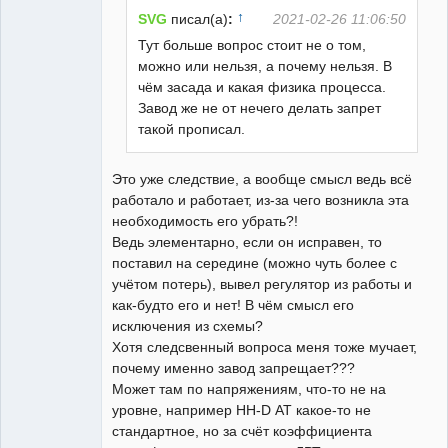
Неактивен
↑
SVG
писал(а)
:
2021-02-26 11:06:50
Тут больше вопрос стоит не о том,
можно или нельзя, а почему нельзя. В
чём засада и какая физика процесса.
Завод же не от нечего делать запрет
такой прописал.
Это уже следствие, а вообще смысл ведь всё
работало и работает, из-за чего возникла эта
необходимость его убрать?!
Ведь элементарно, если он исправен, то
поставил на середине (можно чуть более с
учётом потерь), вывел регулятор из работы и
как-будто его и нет! В чём смысл его
исключения из схемы?
Хотя следсвенный вопроса меня тоже мучает,
почему именно завод запрещает???
Может там по напряжениям, что-то не на
уровне, например НН-D АТ какое-то не
стандартное, но за счёт коэффициента