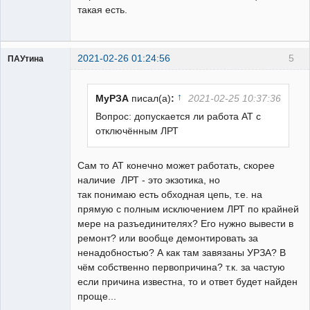
такая есть.
2021-02-26 01:24:56
5
ПАУтина
Пользователь
Неактивен
↑
МуРЗА
писал(а)
:
2021-02-25 10:37:36
Вопрос: допускается ли работа АТ с
отключённым ЛРТ
Сам то АТ конечно может работать, скорее
наличие ЛРТ - это экзотика, но
так понимаю есть обходная цепь, т.е. на
прямую с полным исключением ЛРТ по крайней
мере на разъединителях? Его нужно вывести в
ремонт? или вообще демонтировать за
ненадобностью? А как там завязаны УРЗА? В
чём собственно первопричина? т.к. за частую
если причина известна, то и ответ будет найден
проще...