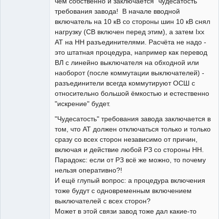
чём собственно и заключается "чудесатость"
требования завода! В начале вводной
включатель на 10 кВ со стороны шин 10 кВ снял
нагрузку (СВ включен перед этим), а затем Iхх
АТ на НН разъединителями. Расчёта не надо -
это штатная процедура, например как перевод
ВЛ с линейно выключателя на обходной или
наоборот (после коммутации выключателей) -
разъединители всегда коммутируют ОСШ с
относительно большой ёмкостью и естественно
"искрение" будет.
"Чудесатость" требования завода заключается в
том, что АТ должен отключаться только и только
сразу со всех сторон независимо от причин,
включая и действие любой РЗ со стороны НН.
Парадокс: если от РЗ всё же можно, то почему
нельзя оперативно?!
И ещё глупый вопрос: а процедура включения
тоже будут с одновременным включением
выключателей с всех сторон?
Может в этой связи завод тоже дал какие-то