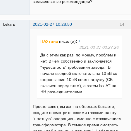
замысловатые рекомендации?
2021-02-27 10:28:50
14
Lekarь
Пользователь
Неактивен
↑
ПАУтина
писал(а)
:
2021-02-27 02:27:26
Да с этим как раз, по моему, проблем и
нет. В чём собственно и заключается
"чудесатость" требования завода! В
начале вводной включатель на 10 кВ со
стороны шин 10 кВ снял нагрузку (СВ
включен перед этим), а затем Iхх АТ на
НН разъединителями.
Просто совет, вы же на объектах бываете,
сходите посмотрите своими глазами на эту
"штатную" операцию - именно с отключением
трансформатора. В темное время смотреть