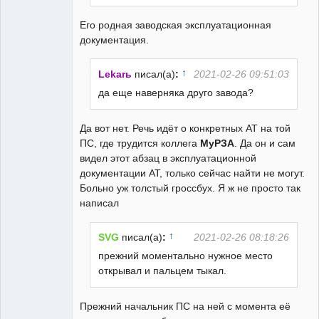
Его родная заводская эксплуатационная
документация.
↑
Lekarь
писал(а)
:
2021-02-26 09:51:03
да еще наверняка друго завода?
Да вот нет. Речь идёт о конкретных АТ на той
ПС, где трудится коллега
МуРЗА
. Да он и сам
видел этот абзац в эксплуатационной
документации АТ, только сейчас найти не могут.
Больно уж толстый гроссбух. Я ж не просто так
написал
↑
SVG
писал(а)
:
2021-02-26 08:18:26
прежний моментально нужное место
открывал и пальцем тыкал.
Прежний начальник ПС на ней с момента её