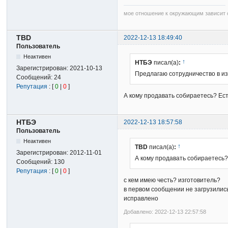
мое отношение к окружающим зависит о
TBD
2022-12-13 18:49:40
Пользователь
Неактивен
↑
НТБЭ
писал(а)
:
Зарегистрирован:
2021-10-13
Предлагаю сотрудничество в из
Сообщений:
24
Репутация
: [
0
|
0
]
А кому продавать собираетесь? Ес
НТБЭ
2022-12-13 18:57:58
Пользователь
Неактивен
↑
TBD
писал(а)
:
Зарегистрирован:
2012-11-01
А кому продавать собираетесь
Сообщений:
130
Репутация
: [
0
|
0
]
с кем имею честь? изготовитель?
в первом сообщении не загрузилис
исправлено
Добавлено: 2022-12-13 22:57:58