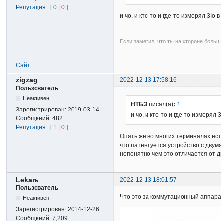
Репутация
: [
0
|
0
]
и чо, и кто-то и где-то измерял 3Io
Если заметил, что ты на стороне больш
Сайт
zigzag
2022-12-13 17:58:16
Пользователь
Неактивен
↑
НТБЭ
писал(а)
:
Зарегистрирован:
2019-03-14
и чо, и кто-то и где-то измерял
Сообщений:
482
Репутация
: [
1
|
0
]
Опять же во многих терминалах ест
что патентуется устройство с двум
непонятно чем это отличается от д
Lekarь
2022-12-13 18:01:57
Пользователь
Что это за коммутационный аппара
Неактивен
Зарегистрирован:
2014-12-26
Сообщений:
7,209