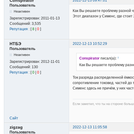
Conspirator
2022-12-13 09:47:01
Пользователь
Как Вы решаете проблему разной чу
Неактивен
Этот диапазон у Сименс, где стои
Зарегистрирован:
2011-01-13
Сообщений:
3,535
Репутация
: [
8
|
0
]
НТБЭ
2022-12-13 10:52:29
Пользователь
Неактивен
↑
Conspirator
писал(а)
:
Зарегистрирован:
2012-11-01
Как Вы решаете проблему разно
Сообщений:
130
Репутация
: [
0
|
0
]
Ток разряда распределенной ёмко
сопротивление токовед. частей до т
Сименс здесь не причём, у них час
Если заметил, что ты на стороне больш
Сайт
zigzag
2022-12-13 11:05:58
Пользователь