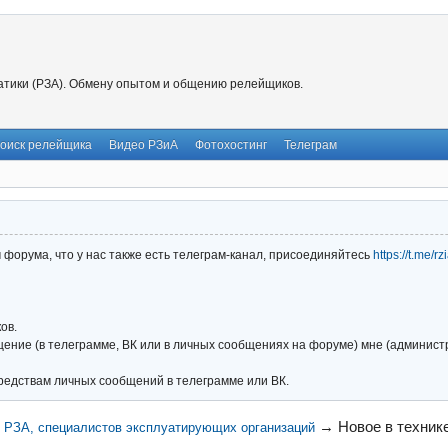
тики (РЗА). Обмену опытом и общению релейщиков.
оиск релейщика
Видео РЗиА
Фотохостинг
Телеграм
форума, что у нас также есть телеграм-канал, присоединяйтесь
https://t.me/r
ов.
ние (в телеграмме, ВК или в личных сообщениях на форуме) мне (администра
редствам личных сообщений в телеграмме или ВК.
→
Новое в техник
и РЗА, специалистов эксплуатирующих организаций