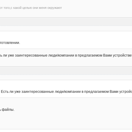
т того,с какой целью они меня окружают
готовлении.
ть ли уже заинтересованные люди/компании в предлагаемом Вами устройств
? Есть ли уже заинтересованные люди/компании в предлагаемом Вами устрой
ь файлы.