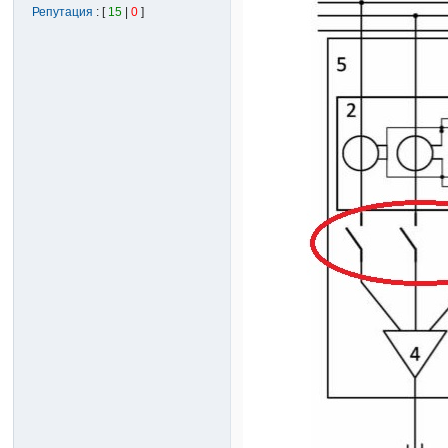
Репутация
: [
15
|
0
]