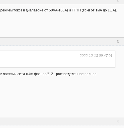
2
рением токов в диапазоне от 50мА-100А) и ТТНП (токи от 1мА до 1,6А).
3
2022-12-13 09:47:01
 частями сети =Um фазное/Z. Z - распределенное полное
4