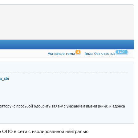
4
1421
Активные темы
Темы без ответов
zia_sbr
тору) с просьбой одобрить заявку с указанием имени (ника) и адреса
е ОПФ в сети с изолированной нейтралью