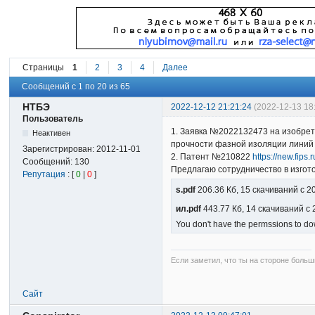
Страницы
1
2
3
4
Далее
Сообщений с 1 по 20 из 65
НТБЭ
2022-12-12 21:21:24
(2022-12-13 18
Пользователь
1. Заявка №2022132473 на изобрет
Неактивен
прочности фазной изоляции линий
Зарегистрирован:
2012-11-01
2. Патент №210822
https://new.fips
Сообщений:
130
Предлагаю сотрудничество в изгот
Репутация
: [
0
|
0
]
s.pdf
206.36 Кб, 15 скачиваний с 
ил.pdf
443.77 Кб, 14 скачиваний с
You don't have the permssions to dow
Если заметил, что ты на стороне больш
Сайт