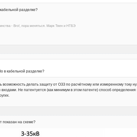
 в кабельной разделке?
инства - Bro!, пора меняться. Марк Твен и НТБЭ
 3Io в кабельной разделке?
ь возможность делать защиту от ОЗЗ по расчётному или измеренному току ну
я входами. Не патентуется (как минимум в этом патенте) способ определения 
ругих.
т показан на схеме?