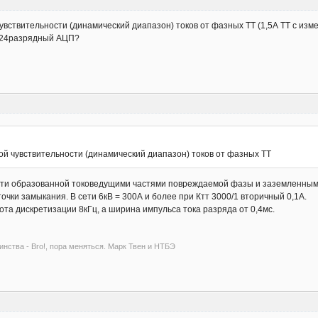
вствительности (динамический диапазон) токов от фазных ТТ (1,5А ТТ с изме
т 24разрядный АЦП?
й чувствительности (динамический диапазон) токов от фазных ТТ
сти образованной токоведущими частями повреждаемой фазы и заземленными
очки замыкания. В сети 6кВ = 300А и более при Ктт 3000/1 вторичный 0,1А.
тота дискретизации 8кГц, а ширина импульса тока разряда от 0,4мс.
инства - Bro!, пора меняться. Марк Твен и НТБЭ