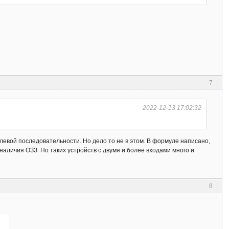
7
2022-12-13 17:02:32
левой последовательности. Но дело то не в этом. В формуле написано,
наличия ОЗЗ. Но таких устройств с двумя и более входами много и
8