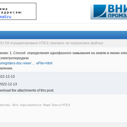
:51:59 отредактировано НТБЭ, причина: не загрузились файлы)
ение: 1. Способ определения однофазного замыкания на землю в линии элек
 электропередачи
.ru/registers-doc-view/ … eFile=html
овлении.
2022-12-13
 2022-12-13
nload the attachments of this post.
инства - Bro!, пора меняться. Марк Твен и НТБЭ