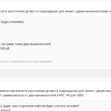
асчете расстояния до места повреждения для линии с двумя выключателями 
 будут,например:
 на сумму токов двух выключателей.
 500 кВ
т того,с какой целью они меня окружают
нюансы при расчете расстояния до места повреждения для линии с двумя вы
дет суммироваться от двух выключателей в РАС ЧЯ для ОМП.
ть будет или сторонним софтом будет считать человек?
 какое?