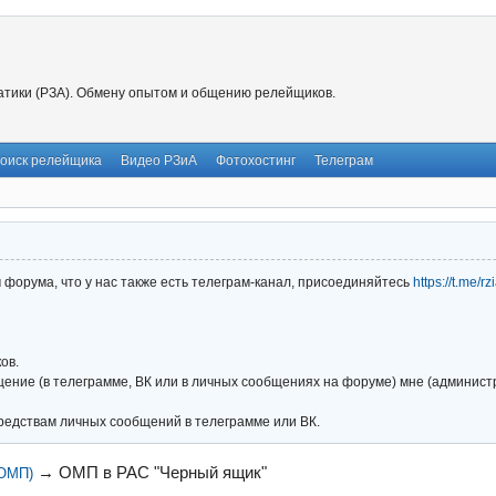
тики (РЗА). Обмену опытом и общению релейщиков.
оиск релейщика
Видео РЗиА
Фотохостинг
Телеграм
форума, что у нас также есть телеграм-канал, присоединяйтесь
https://t.me/r
ов.
ние (в телеграмме, ВК или в личных сообщениях на форуме) мне (администра
редствам личных сообщений в телеграмме или ВК.
→
ОМП в РАС "Черный ящик"
(ОМП)