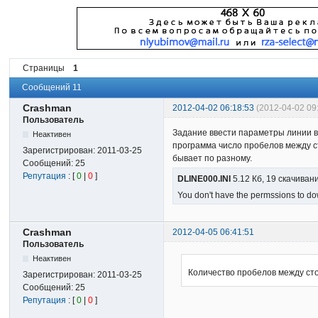
Страницы
1
Сообщений 11
Crashman
2012-04-02 06:18:53
(2012-04-02 0
Пользователь
Задание ввести параметры линии в 
Неактивен
программа число пробелов между ст
Зарегистрирован:
2011-03-25
бывает по разному.
Сообщений:
25
Репутация
: [
0
|
0
]
DLINE000.INI
5.12 Кб, 19 скачиван
You don't have the permssions to dow
Crashman
2012-04-05 06:41:51
Пользователь
Неактивен
Количество пробелов между ст
Зарегистрирован:
2011-03-25
Сообщений:
25
Репутация
: [
0
|
0
]