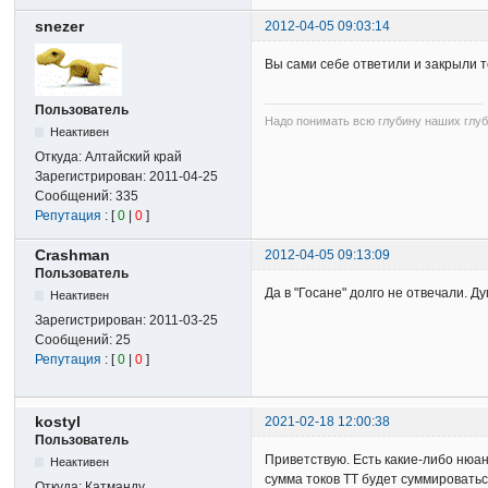
snezer
2012-04-05 09:03:14
Вы сами себе ответили и закрыли 
Пользователь
Надо понимать всю глубину наших глуб
Неактивен
Откуда:
Алтайский край
Зарегистрирован:
2011-04-25
Сообщений:
335
Репутация
: [
0
|
0
]
Crashman
2012-04-05 09:13:09
Пользователь
Да в "Госане" долго не отвечали. 
Неактивен
Зарегистрирован:
2011-03-25
Сообщений:
25
Репутация
: [
0
|
0
]
kostyl
2021-02-18 12:00:38
Пользователь
Приветствую. Есть какие-либо нюан
Неактивен
сумма токов ТТ будет суммировать
Откуда:
Катманду