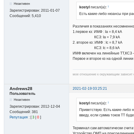
Неактивен
↑
kostyl
писал(а)
:
Зарегистрирован:
2011-01-07
Есть какие-либо нюансы при р
Сообщений:
5,410
Различия в показаниях несомненно
1.первое кз: ИМФ : Ia = 8,4 kA
КСЗ: Ia = 7,9 kA
2. второе кз: ИМФ : Iс = 8,7 kA
КСЗ: Iс = 8,6 kA
ИМФ включен на линейные ТТ,КСЗ –
Первое и второе кз на одной линии
мое отношение к окружающим зависит о
Andrews28
2021-02-19 03:25:21
Пользователь
Неактивен
↑
kostyl
писал(а)
:
Зарегистрирован:
2012-12-04
Приветствую. Есть какие-либо 
Сообщений:
381
ввиду, если сумма токов ТТ бу
Репутация
: [
3
|
0
]
Терминал сам автоматически счита
Устройство ОМП на присоединении