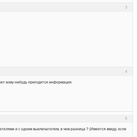
3
4
ожет кому-нибудь пригодится информация.
5
телями и с одним выключателем, в чем разница ? (Имеется ввиду, если