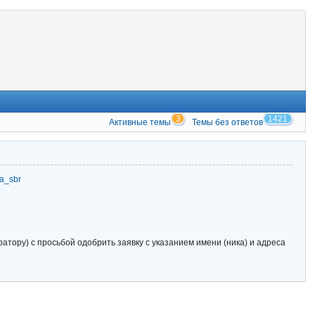
3
1421
Активные темы
Темы без ответов
zia_sbr
тору) с просьбой одобрить заявку с указанием имени (ника) и адреса