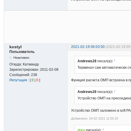
kostyl
2021-02-19 06:03:50
(2021-02-19 05
Пользователь
Неактивен
↑
Andrews28
писал(а)
:
Откуда:
Катманду
Терминал сам автоматически сч
Зарегистрирован:
2011-02-08
Сообщений:
238
Функция расчета ОМП встроена в 
Репутация
: [
0
|
0
]
↑
Andrews28
писал(а)
:
Устройство ОМП на присоедине
Устройство ОМП заложено в soft Р
Добавлено: 19-02-2021 11:55:20
↑
doro
писал(а)
: