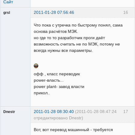
Сайт
2011-01-28 07:56:46
16
grsl
Администратор
Что пока с утречка по быстрому понял, сама
Неактивен
основа расчётов МЭК.
но где то то разработчик проги даёт
возможность считать не по МЭК, потому не
всегда нужны все параметры.
офф , класс переводик
power-власть...
power plant- завод власти
прикол..
2011-01-28 08:30:40
(2011-01-28 08:47:24
17
Dnestr
отредактировано Dnestr)
Вот, вот перевод машинный - требуется