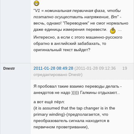
"
V1 = номинальная первичная фаза, чтобы
поэтапно осуществить напряжение, Вт
" -
весчь, однако! "Переводчик" не смог нормально
даже единицы измерения перевести.
...
Интересно, а если с этого машинно-русского
обратно в английский забабахать, то
оригинальный текст выйдет?
2011-01-28 08:49:28
(2011-01-28 09:12:36
19
Dnestr
отредактировано Dnestr)
Я пробовал такие взаимо переводы делать -
анекдотов не надо ))))) Галкины отдыхают...
а вот ещё пёрл:
Пользователь
(it is assumed that the tap changer is in the
Неактивен
primary winding)-(предполагается, что
преобразователь сигнала находится в
первичном проветривании),