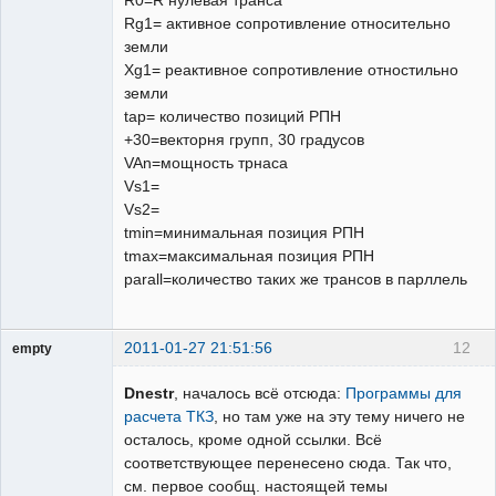
R0=R нулевая транса
Rg1= активное сопротивление относительно
земли
Xg1= реактивное сопротивление отностильно
земли
tap= количество позиций РПН
+30=векторня групп, 30 градусов
VAn=мощность трнаса
Vs1=
Vs2=
tmin=минимальная позиция РПН
tmax=максимальная позиция РПН
parall=количество таких же трансов в парллель
2011-01-27 21:51:56
12
empty
Гость
Dnestr
, началось всё отсюда:
Программы для
расчета ТКЗ
, но там уже на эту тему ничего не
осталось, кроме одной ссылки. Всё
соответствующее перенесено сюда. Так что,
см. первое сообщ. настоящей темы