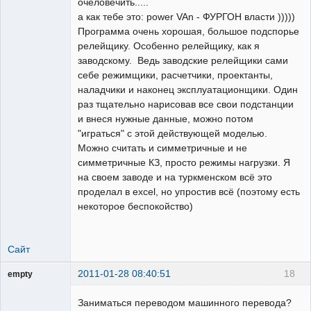
очеловечить.....
а как тебе это: power VAn - ФУРГОН власти )))))
Пользователь
Программа очень хорошая, большое подспорье
Неактивен
релейщику. Особенно релейщику, как я
заводскому. Ведь заводские релейщики сами
себе режимщики, расчетчики, проектанты,
наладчики и наконец эксплуатационщики. Один
раз тщательно нарисовав все свои подстанции
и внеся нужные данные, можно потом
"играться" с этой действующей моделью.
Можно считать и симметричные и не
симметричные КЗ, просто режимы нагрузки. Я
на своем заводе и на туркменском всё это
проделал в excel, но упростив всё (поэтому есть
некоторое беспокойство)
Сайт
2011-01-28 08:40:51
18
empty
Гость
Заниматься переводом машинного перевода?