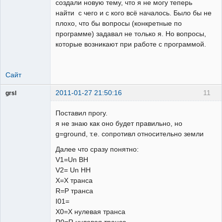
создали новую тему, что я не могу теперь
найти с чего и с кого всё началось. Было бы не
Пользователь
плохо, что бы вопросы (конкретные по
Неактивен
программе) задавал не только я. Но вопросы,
которые возникают при работе с программой.
Сайт
2011-01-27 21:50:16
11
grsl
Администратор
Поставил прогу.
Неактивен
я не знаю как оно будет правильно, но
g=ground, т.е. сопротивл относительно земли
Далее что сразу понятно:
V1=Un ВН
V2= Un НН
X=Х транса
R=Р транса
I01=
X0=Х нулевая транса