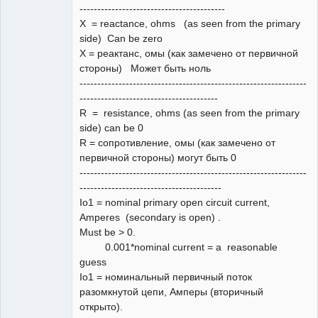
-----------------------------------------
X = reactance, ohms (as seen from the primary
side) Can be zero
X = реактанс, омы (как замечено от первичной
стороны) Может быть ноль
----------------------------------------------------------------
---------------------------------------
R = resistance, ohms (as seen from the primary
side) can be 0
R = сопротивление, омы (как замечено от
первичной стороны) могут быть 0
----------------------------------------------------------------
----------------------------------------
Io1 = nominal primary open circuit current,
Amperes (secondary is open) .
Must be > 0.
0.001*nominal current = a reasonable
guess
Io1 = номинальный первичный поток
разомкнутой цепи, Амперы (вторичный
открыто).