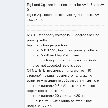
Rg1 and Xg1 are in series, must be <= 1e6 and >=
0
Rg1 и Xg1 последовательно, должен быть <=
1e6 и> = 0
----------------------------------------------------------------
------------------------------------------
NOTE: secondary voltage is 30 degrees behind
primary voltage
tap = tap changer position
if tap > 0.8 * V1, tap = new primary voltage
if tap > -20 and tap < 20, then
tap = change in secondary voltage in %
else not accepted, zero is used
ОТМЕТЬТЕ: вторичное напряжение - 30
степеней позади первичного напряжения
выявите = позиция преобразователя сигнала
если сигнал> 0.8 * V1, выявите = новое
первичное напряжение
если сигнал>-20 и сигнал <20, то
выявите = изменение во вторичном
напряжении в %