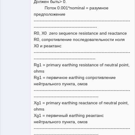
Должен быть> 0.
Поток 0.001*nominal = разумное
предположение
----------------------------------------------------------------
------------------------------------------
R0, X0 zero sequence resistance and reactance
R0, сопротивление последовательности ноля
X0 и реактанс
----------------------------------------------------------------
-----------------------------------------
Rg1 = primary earthing resistance of neutral point,
ohms
Rg1 = первичное earthing сопротивление
нейтрального пункта, омов
----------------------------------------------------------------
-------------------------------------------
Xg1 = primary earthing reactance of neutral point,
ohms
Xg1 = первичный earthing реактанс
нейтрального пункта, омов
----------------------------------------------------------------
-------------------------------------------