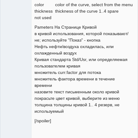
color color of the curve, select from the menu
thickness thickness of the curve 1..4 spare
not used
Pameters На Странице Кривой
в кривой использования, которой показывают/
не; используйте "Показ" - кнопка
Нефть нефти/воздуха охладилась, или
охлажденный воздух
Кривая стандарта Std/Usr, или определяемая
пользователем кривая
множитель curr.factor для потока
множитель фактора времени в течение
времени
назовите текст письменным около кривой
покрасьте цвет кривой, выберите из меню
толщина толщины кривой 1.. 4 резерв, не
используемый
[/spoiler]