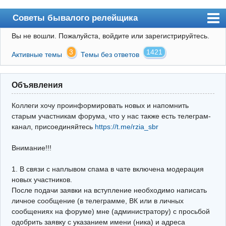
Советы бывалого релейщика
Вы не вошли.
Пожалуйста, войдите или зарегистрируйтесь.
Форум
3
1421
Активные темы
Темы без ответов
Правила
Поиск
Объявления
Регистрация
Коллеги хочу проинформировать новых и напомнить
Вход
старым участникам форума, что у нас также есть телеграм-
канал, присоединяйтесь
https://t.me/rzia_sbr
Архив
Внимание!!!
Почта
Поиск релейщика
1. В связи с наплывом спама в чате включена модерация
новых участников.
Видео РЗиА
После подачи заявки на вступление необходимо написать
личное сообщение (в телеграмме, ВК или в личных
Фотохостинг
сообщениях на форуме) мне (администратору) с просьбой
одобрить заявку с указанием имени (ника) и адреса
Телеграм