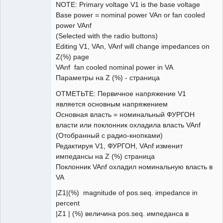
NOTE: Primary voltage V1 is the base voltage
Base power = nominal power VAn or fan cooled
power VAnf
(Selected with the radio buttons)
Editing V1, VAn, VAnf will change impedances on
Z(%) page
VAnf fan cooled nominal power in VA
Параметры на Z (%) - страница
ОТМЕТЬТЕ: Первичное напряжение V1
является основным напряжением
Основная власть = номинальный ФУРГОН
власти или поклонник охладила власть VAnf
(Отобранный с радио-кнопками)
Редактируя V1, ФУРГОН, VAnf изменит
импедансы на Z (%) страница
Поклонник VAnf охладил номинальную власть в
VA
|Z1|(%) magnitude of pos.seq. impedance in
percent
|Z1 | (%) величина pos.seq. импеданса в