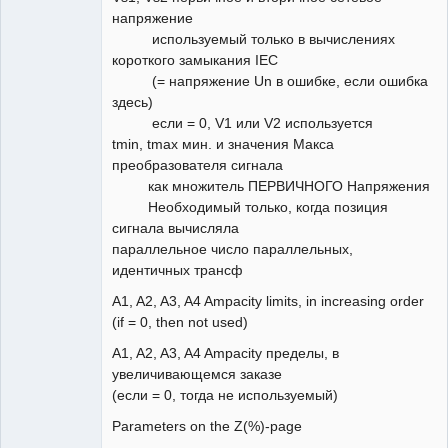
напряжение
используемый только в вычислениях
короткого замыкания IEC
(= напряжение Un в ошибке, если ошибка
здесь)
если = 0, V1 или V2 используется
tmin, tmax мин. и значения Макса
преобразователя сигнала
как множитель ПЕРВИЧНОГО Напряжения
Необходимый только, когда позиция
сигнала вычисляла
параллельное число параллельных,
идентичных трансф
A1, A2, A3, A4 Ampacity limits, in increasing order
(if = 0, then not used)
A1, A2, A3, A4 Ampacity пределы, в
увеличивающемся заказе
(если = 0, тогда не используемый)
Parameters on the Z(%)-page