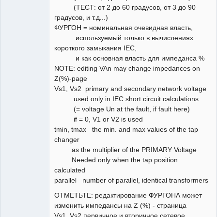
(ТЕСТ: от 2 до 60 градусов, от 3 до 90
градусов, и т.д...)
ФУРГОН = номинальная очевидная власть,
используемый только в вычислениях
короткого замыкания IEC,
и как основная власть для импеданса %
NOTE: editing VAn may change impedances on
Z(%)-page
Vs1, Vs2 primary and secondary network voltage
used only in IEC short circuit calculations
(= voltage Un at the fault, if fault here)
if = 0, V1 or V2 is used
tmin, tmax the min. and max values of the tap
changer
as the multiplier of the PRIMARY Voltage
Needed only when the tap position
calculated
parallel number of parallel, identical transformers
ОТМЕТЬТЕ: редактирование ФУРГОНА может
изменить импедансы на Z (%) - страница
Vs1, Vs2 первичное и вторичное сетевое