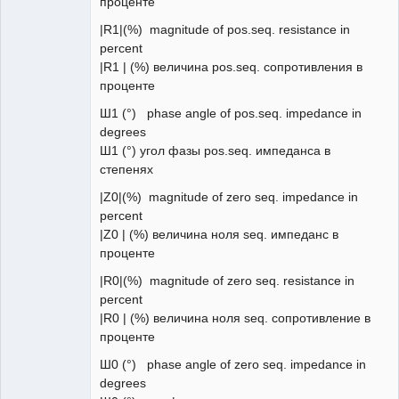
проценте
|R1|(%) magnitude of pos.seq. resistance in
percent
|R1 | (%) величина pos.seq. сопротивления в
проценте
Ш1 (°) phase angle of pos.seq. impedance in
degrees
Ш1 (°) угол фазы pos.seq. импеданса в
степенях
|Z0|(%) magnitude of zero seq. impedance in
percent
|Z0 | (%) величина ноля seq. импеданс в
проценте
|R0|(%) magnitude of zero seq. resistance in
percent
|R0 | (%) величина ноля seq. сопротивление в
проценте
Ш0 (°) phase angle of zero seq. impedance in
degrees