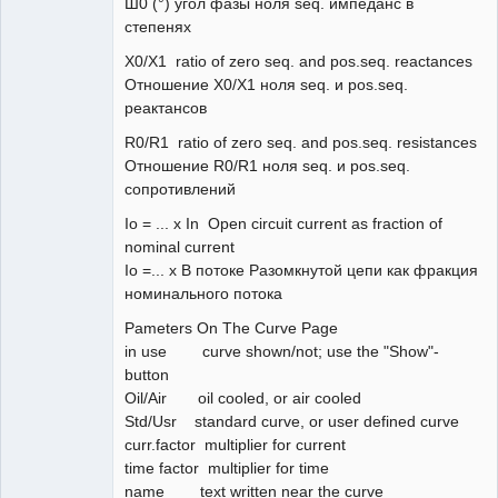
Ш0 (°) угол фазы ноля seq. импеданс в
степенях
X0/X1 ratio of zero seq. and pos.seq. reactances
Отношение X0/X1 ноля seq. и pos.seq.
реактансов
R0/R1 ratio of zero seq. and pos.seq. resistances
Отношение R0/R1 ноля seq. и pos.seq.
сопротивлений
Io = ... x In Open circuit current as fraction of
nominal current
Io =... x В потоке Разомкнутой цепи как фракция
номинального потока
Pameters On The Curve Page
in use curve shown/not; use the "Show"-
button
Oil/Air oil cooled, or air cooled
Std/Usr standard curve, or user defined curve
curr.factor multiplier for current
time factor multiplier for time
name text written near the curve