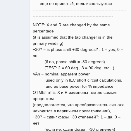
еще не принятый, ноль используется
----------------------------------------------------------------
-------------------------------------------------------
NOTE: X and R are changed by the same
percentage
(it is assumed that the tap changer is in the
primary winding)
+30? = is phase shift +30 degrees? : 1 = yes, 0 =
no
(if no, phase shift = -30 degrees)
(TEST: 2 = 60 deg., 3 = 90 deg, etc...)
VAn = nominal apparent power,
used only in IEC short circuit calculations,
and as base power for % impedance
ОТМЕТЬТЕ: X и R изменены тем же самым
процентом
(предполагается, что преобразователь сигнала
находится в первичном проветривании),
+30? = сдвиг фазы +30 степеней?: 1 = да, 0 =
нет
(если не, сдвиг фазы =-30 степеней)