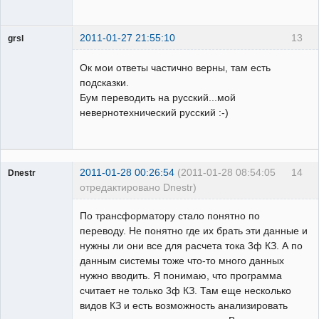
2011-01-27 21:55:10
13
grsl
Администратор
Ок мои ответы частично верны, там есть
Неактивен
подсказки.
Бум переводить на русский...мой
невернотехнический русский :-)
2011-01-28 00:26:54
(2011-01-28 08:54:05
14
Dnestr
отредактировано Dnestr)
По трансформатору стало понятно по
переводу. Не понятно где их брать эти данные и
нужны ли они все для расчета тока 3ф КЗ. А по
Пользователь
данным системы тоже что-то много данных
Неактивен
нужно вводить. Я понимаю, что программа
считает не только 3ф КЗ. Там еще несколько
видов КЗ и есть возможность анализировать