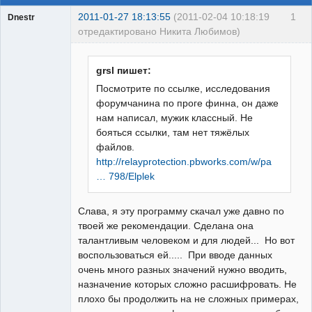
2011-01-27 18:13:55
(2011-02-04 10:18:19
1
Dnestr
отредактировано Никита Любимов)
grsl пишет:
Посмотрите по ссылке, исследования
Пользователь
форумчанина по проге финна, он даже
Неактивен
нам написал, мужик классный. Не
бояться ссылки, там нет тяжёлых
файлов.
http://relayprotection.pbworks.com/w/pa
… 798/Elplek
Слава, я эту программу скачал уже давно по
твоей же рекомендации. Сделана она
талантливым человеком и для людей... Но вот
воспользоваться ей..... При вводе данных
очень много разных значений нужно вводить,
назначение которых сложно расшифровать. Не
плохо бы продолжить на не сложных примерах,