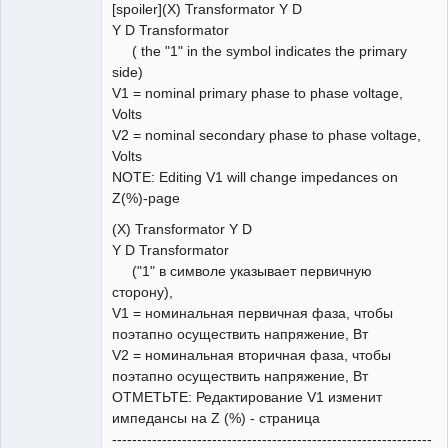
Пользователь
[spoiler](X) Transformator Y D
Неактивен
Y D Transformator
( the "1" in the symbol indicates the primary
side)
V1 = nominal primary phase to phase voltage,
Volts
V2 = nominal secondary phase to phase voltage,
Volts
NOTE: Editing V1 will change impedances on
Z(%)-page
(X) Transformator Y D
Y D Transformator
("1" в символе указывает первичную
сторону),
V1 = номинальная первичная фаза, чтобы
поэтапно осуществить напряжение, Вт
V2 = номинальная вторичная фаза, чтобы
поэтапно осуществить напряжение, Вт
ОТМЕТЬТЕ: Редактирование V1 изменит
импедансы на Z (%) - страница
----------------------------------------------------------------