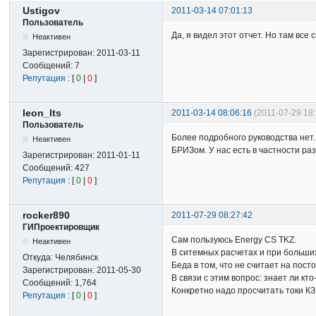
Ustigov
2011-03-14 07:01:13
Пользователь
Да, я видел этот отчет. Но там вс
Неактивен
Зарегистрирован:
2011-03-11
Сообщений:
7
Репутация
: [
0
|
0
]
leon_lts
2011-03-14 08:06:16
(2011-07-29 18
Пользователь
Более подробного руководства нет
Неактивен
БРИЗом. У нас есть в частности ра
Зарегистрирован:
2011-01-11
Сообщений:
427
Репутация
: [
0
|
0
]
rocker890
2011-07-29 08:27:42
ГИПроектировщик
Сам пользуюсь Energy CS TKZ.
Неактивен
В ситемных расчетах и при больши
Откуда:
Челябинск
Беда в том, что не считает на пост
Зарегистрирован:
2011-05-30
В связи с этим вопрос: знает ли кт
Сообщений:
1,764
Конкретно надо просчитать токи К
Репутация
: [
0
|
0
]