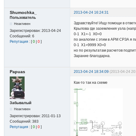
Shumochka_
2013-04-24 16:24:31
Пользователь
Здравствуйте! Ищу помощи в ответ
Неактивен
Крылова где заземления узла (напр
Зарегистрирован:
2013-04-24
0-1 Х1=-1 Х0=0
Сообщений:
6
по аналогии с этим в АРМ СРЗА я 
Репутация
: [
0
|
0
]
0-1 Х1=9999 Х0=0
но по результатам расчетов подпит
Зарание благодарна.
Papuas
2013-04-24 18:34:09
(2013-04-24 20
Как-то так на схеме
Забывалый
Неактивен
Зарегистрирован:
2011-01-13
Сообщений:
383
Репутация
: [
0
|
0
]