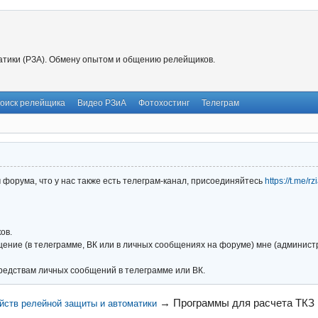
тики (РЗА). Обмену опытом и общению релейщиков.
оиск релейщика
Видео РЗиА
Фотохостинг
Телеграм
форума, что у нас также есть телеграм-канал, присоединяйтесь
https://t.me/r
ов.
ние (в телеграмме, ВК или в личных сообщениях на форуме) мне (администра
редствам личных сообщений в телеграмме или ВК.
→
Программы для расчета ТКЗ
йств релейной защиты и автоматики