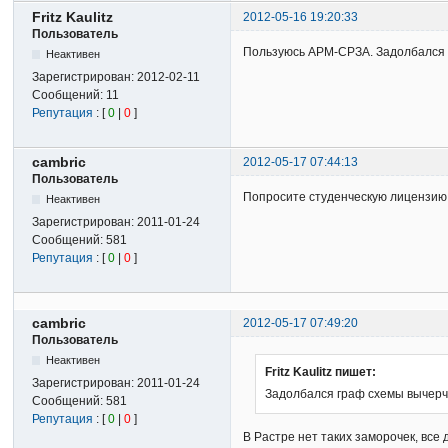
Fritz Kaulitz
2012-05-16 19:20:33
Пользователь
Пользуюсь АРМ-СРЗА. Задолбался гр
Неактивен
Зарегистрирован:
2012-02-11
Сообщений:
11
Репутация
: [
0
|
0
]
cambric
2012-05-17 07:44:13
Пользователь
Попросите студенческую лицензию н
Неактивен
Зарегистрирован:
2011-01-24
Сообщений:
581
Репутация
: [
0
|
0
]
cambric
2012-05-17 07:49:20
Пользователь
Неактивен
Fritz Kaulitz пишет:
Зарегистрирован:
2011-01-24
Задолбался граф схемы вычерчив
Сообщений:
581
Репутация
: [
0
|
0
]
В Растре нет таких заморочек, все