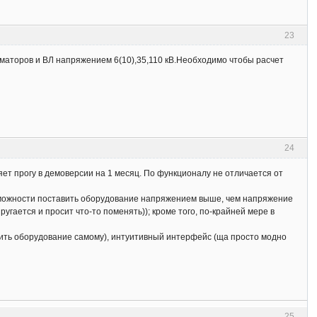
23
аторов и ВЛ напряжением 6(10),35,110 кВ.Необходимо чтобы расчет
24
т прогу в демоверсии на 1 месяц. По функционалу не отличается от
возможности поставить оборудование напряжением выше, чем напряжение
угается и просит что-то поменять)); кроме того, по-крайней мере в
сить оборудование самому), интуитивный интерфейс (ща просто модно
25