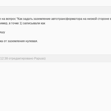
е на вопрос "Как задать заземление автотрансформатора на низкой сторон
имер, в точке 1) записывали как
пишу
ка от заземления нулевая.
:12:38 отредактировано Papuas)