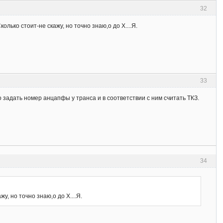
32
ко стоит-не скажу, но точно знаю,о до Х....Я.
33
 задать номер анцапфы у транса и в соответствии с ним считать ТКЗ.
34
, но точно знаю,о до Х....Я.