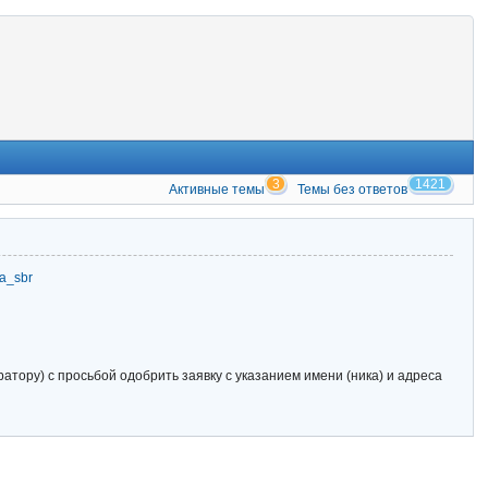
3
1421
Активные темы
Темы без ответов
zia_sbr
тору) с просьбой одобрить заявку с указанием имени (ника) и адреса