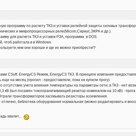
ю программу по расчету ТКЗ и уставок релейной защиты силовых трансформ
нических и микропроцессорных реле(Micom,Сириус,ЭКРА и др.).
амму для расчета ТКЗ и уставок РЗА, программа в DOS.
, чтоб работала в в Windows.
ользуете,чем они хороши и где их можно приобрести!?
ми CSoft: EnergyCS Режим, EnergyCS ТКЗ. В принципе компания предоставляе
 еще на месяц (просил - предоставляли, пока не купили прогу).
 это отсутствие учета влияния температуры на параметры сети; в ТКЗ - нет 
6,3 кВ был посажен токоограничивающий реактор номиналом на 10 кВ) - прога р
ейтрали трансформаторов засовывать резисторы азземления.
т отлично, библотека оборудования нормальная (можно редактировать и вно
адь хвалит...