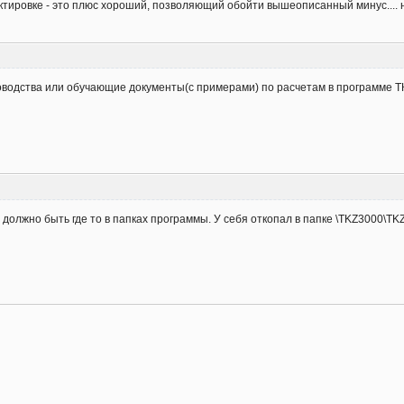
ктировке - это плюс хороший, позволяющий обойти вышеописанный минус.... н
оводства или обучающие документы(с примерами) по расчетам в программе Т
а должно быть где то в папках программы. У себя откопал в папке \TKZ3000\T