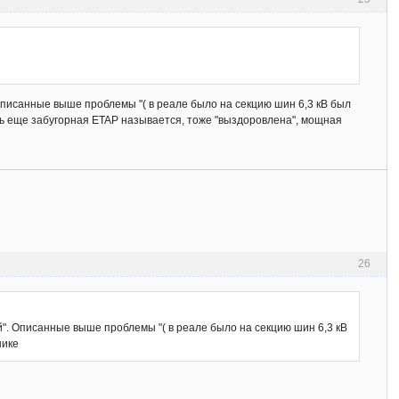
 Описанные выше проблемы "( в реале было на секцию шин 6,3 кВ был
ть еще забугорная ETAP называется, тоже "выздоровлена", мощная
26
й". Описанные выше проблемы "( в реале было на секцию шин 6,3 кВ
нике