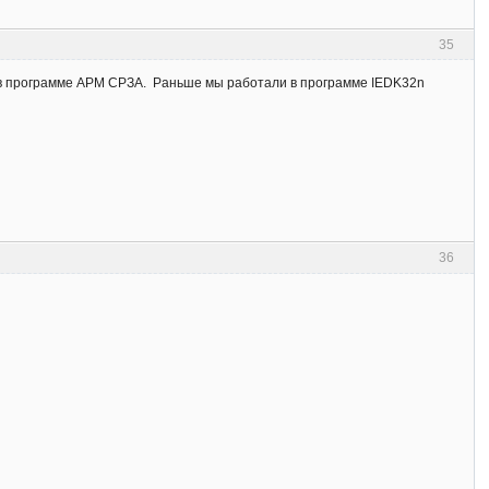
35
е в программе АРМ СРЗА. Раньше мы работали в программе IEDK32n
36