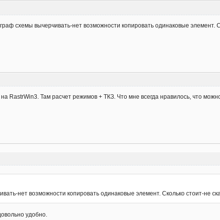
аф схемы вычерчивать-нет возможности копировать одинаковые элемент. Сколь
а RastrWin3. Там расчет режимов + ТКЗ. Что мне всегда нравилось, что можно
ать-нет возможности копировать одинаковые элемент. Сколько стоит-не скажу
 довольно удобно.