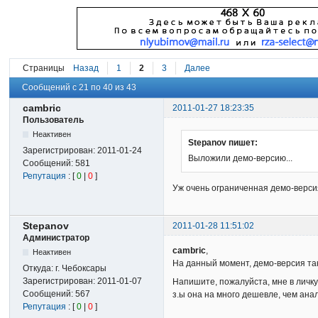
Страницы
Назад
1
2
3
Далее
Сообщений с 21 по 40 из 43
cambric
2011-01-27 18:23:35
Пользователь
Неактивен
Stepanov пишет:
Зарегистрирован:
2011-01-24
Выложили демо-версию...
Сообщений:
581
Репутация
: [
0
|
0
]
Уж очень ограниченная демо-версия
Stepanov
2011-01-28 11:51:02
Администратор
cambric
,
Неактивен
На данный момент, демо-версия так
Откуда:
г. Чебоксары
Зарегистрирован:
2011-01-07
Напишите, пожалуйста, мне в личку
Сообщений:
567
з.ы она на много дешевле, чем анал
Репутация
: [
0
|
0
]