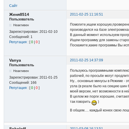
Сайт
Женя8514
2011-02-25 11:16:51
Пользователь
Помогите,ищем хорошую,проверенну
Неактивен
производился на базе электромеха
Зарегистрирован:
2011-02-10
В данный момент используем прогр
Сообщений:
1
Ищем программу для замены старой
Репутация
: [
0
|
0
]
Поскажите,какие программы Вы исп
Vanya
2011-02-25 14:37:09
Пользователь
Пользуюсь программными комплекса
Неактивен
рабочей, по просьбе могут продлить
Зарегистрирован:
2011-01-25
Ну... основные минусы в Режиме -
Сообщений:
166
узла (в реале было на секцию шин 
Репутация
: [
0
|
0
]
моей версии, нет возможности в н
В целом же порги хорошие, считаю
так говорить
)
В общем..... каждый конюх свою лош
Sokoloff
2011-03-08 16:13:51