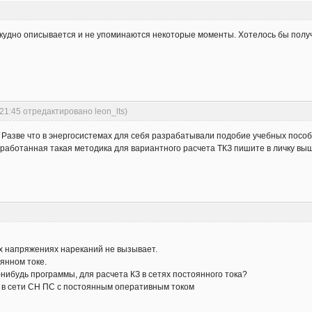
е скудно описывается и не упоминаются некоторые моменты. Хотелось бы пол
:21:45 отредактировано leon_lts)
. Разве что в энергосистемах для себя разрабатывали подобие учебных посо
зработанная такая методика для вариантного расчета ТКЗ пишите в личку вы
х напряжениях нареканий не вызывает.
оянном токе.
о-нибудь программы, для расчета КЗ в сетях постоянного тока?
З в сети СН ПС с постоянным оперативным током