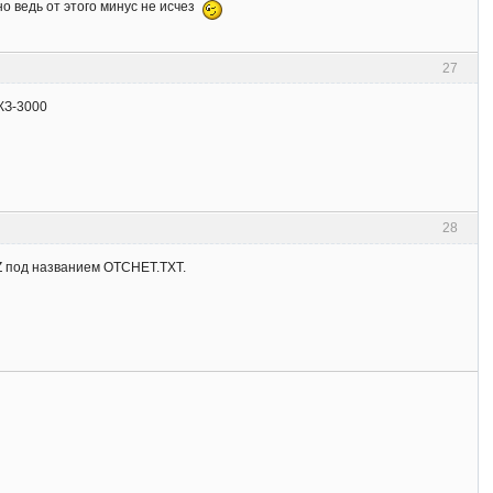
о ведь от этого минус не исчез
27
КЗ-3000
28
KZ под названием OTCHET.TXT.