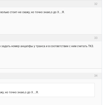
32
ко стоит-не скажу, но точно знаю,о до Х....Я.
33
 задать номер анцапфы у транса и в соответствии с ним считать ТКЗ.
34
, но точно знаю,о до Х....Я.