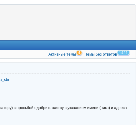
4
1421
Активные темы
Темы без ответов
zia_sbr
тору) с просьбой одобрить заявку с указанием имени (ника) и адреса