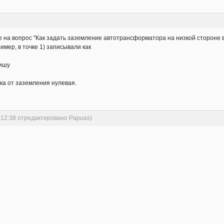
е на вопрос "Как задать заземление автотрансформатора на низкой сторон
имер, в точке 1) записывали как
пишу
ка от заземления нулевая.
:12:38 отредактировано Papuas)