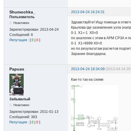
Shumochka_
2013-04-24 16:24:31
Пользователь
Здравствуйте! Ищу помощи в ответ
Неактивен
Крылова где заземления узла (напр
Зарегистрирован:
2013-04-24
0-1 Х1=-1 Х0=0
Сообщений:
6
по аналогии с этим в АРМ СРЗА я 
Репутация
: [
0
|
0
]
0-1 Х1=9999 Х0=0
но по результатам расчетов подпит
Зарание благодарна.
Papuas
2013-04-24 18:34:09
(2013-04-24 20
Как-то так на схеме
Забывалый
Неактивен
Зарегистрирован:
2011-01-13
Сообщений:
383
Репутация
: [
0
|
0
]