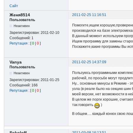
Сайт
Женя8514
2011-02-25 11:16:51
Пользователь
Помогите,ищем хорошую,проверенну
Неактивен
производился на базе электромеха
Зарегистрирован:
2011-02-10
В данный момент используем прогр
Сообщений:
1
Ищем программу для замены старой
Репутация
: [
0
|
0
]
Поскажите,какие программы Вы исп
Vanya
2011-02-25 14:37:09
Пользователь
Пользуюсь программными комплекса
Неактивен
рабочей, по просьбе могут продлить
Зарегистрирован:
2011-01-25
Ну... основные минусы в Режиме -
Сообщений:
166
узла (в реале было на секцию шин 
Репутация
: [
0
|
0
]
моей версии, нет возможности в н
В целом же порги хорошие, считаю
так говорить
)
В общем..... каждый конюх свою лош
Sokoloff
2011-03-08 16:13:51