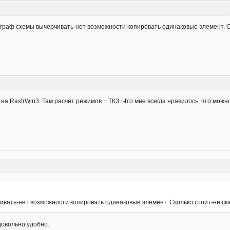
аф схемы вычерчивать-нет возможности копировать одинаковые элемент. Сколь
а RastrWin3. Там расчет режимов + ТКЗ. Что мне всегда нравилось, что можно
ать-нет возможности копировать одинаковые элемент. Сколько стоит-не скажу
 довольно удобно.