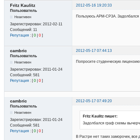
Fritz Kaulitz
2012-05-16 19:20:33
Пользователь
Пользуюсь АРМ-СРЗА. Задолбался гр
Неактивен
Зарегистрирован:
2012-02-11
Сообщений:
11
Репутация
: [
0
|
0
]
cambric
2012-05-17 07:44:13
Пользователь
Попросите студенческую лицензию н
Неактивен
Зарегистрирован:
2011-01-24
Сообщений:
581
Репутация
: [
0
|
0
]
cambric
2012-05-17 07:49:20
Пользователь
Неактивен
Fritz Kaulitz пишет:
Зарегистрирован:
2011-01-24
Задолбался граф схемы вычерчив
Сообщений:
581
Репутация
: [
0
|
0
]
В Растре нет таких заморочек, все