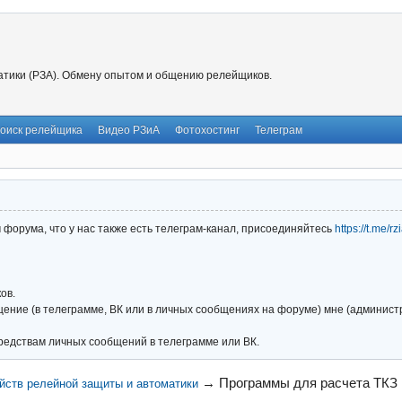
тики (РЗА). Обмену опытом и общению релейщиков.
оиск релейщика
Видео РЗиА
Фотохостинг
Телеграм
форума, что у нас также есть телеграм-канал, присоединяйтесь
https://t.me/r
ов.
ние (в телеграмме, ВК или в личных сообщениях на форуме) мне (администра
редствам личных сообщений в телеграмме или ВК.
→
Программы для расчета ТКЗ
йств релейной защиты и автоматики