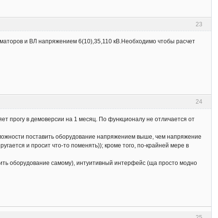
23
аторов и ВЛ напряжением 6(10),35,110 кВ.Необходимо чтобы расчет
24
т прогу в демоверсии на 1 месяц. По функционалу не отличается от
возможности поставить оборудование напряжением выше, чем напряжение
угается и просит что-то поменять)); кроме того, по-крайней мере в
сить оборудование самому), интуитивный интерфейс (ща просто модно
25