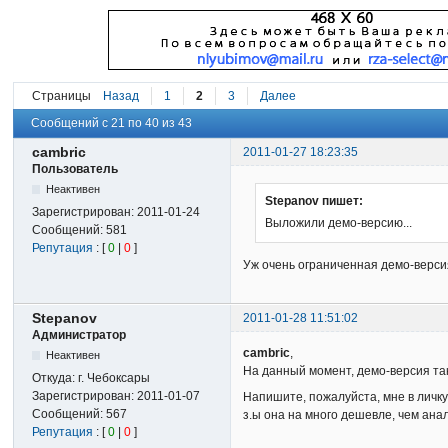
Страницы
Назад
1
2
3
Далее
Сообщений с 21 по 40 из 43
cambric
2011-01-27 18:23:35
Пользователь
Неактивен
Stepanov пишет:
Зарегистрирован:
2011-01-24
Выложили демо-версию...
Сообщений:
581
Репутация
: [
0
|
0
]
Уж очень ограниченная демо-версия
Stepanov
2011-01-28 11:51:02
Администратор
cambric
,
Неактивен
На данный момент, демо-версия так
Откуда:
г. Чебоксары
Зарегистрирован:
2011-01-07
Напишите, пожалуйста, мне в личку
Сообщений:
567
з.ы она на много дешевле, чем анал
Репутация
: [
0
|
0
]