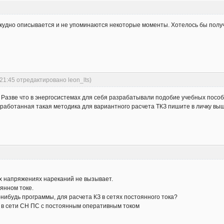
е скудно описывается и не упоминаются некоторые моменты. Хотелось бы пол
:21:45 отредактировано leon_lts)
. Разве что в энергосистемах для себя разрабатывали подобие учебных посо
зработанная такая методика для вариантного расчета ТКЗ пишите в личку вы
х напряжениях нареканий не вызывает.
оянном токе.
о-нибудь программы, для расчета КЗ в сетях постоянного тока?
З в сети СН ПС с постоянным оперативным током