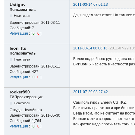
Ustigov
2011-03-14 07:01:13
Пользователь
Да, я видел этот отчет. Но там вс
Неактивен
Зарегистрирован:
2011-03-11
Сообщений:
7
Репутация
: [
0
|
0
]
leon_lts
2011-03-14 08:06:16
(2011-07-29 18
Пользователь
Более подробного руководства нет
Неактивен
БРИЗом. У нас есть в частности ра
Зарегистрирован:
2011-01-11
Сообщений:
427
Репутация
: [
0
|
0
]
rocker890
2011-07-29 08:27:42
ГИПроектировщик
Сам пользуюсь Energy CS TKZ.
Неактивен
В ситемных расчетах и при больши
Откуда:
Челябинск
Беда в том, что не считает на пост
Зарегистрирован:
2011-05-30
В связи с этим вопрос: знает ли кт
Сообщений:
1,764
Конкретно надо просчитать токи К
Репутация
: [
0
|
0
]