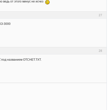
о ведь от этого минус не исчез
27
КЗ-3000
28
KZ под названием OTCHET.TXT.