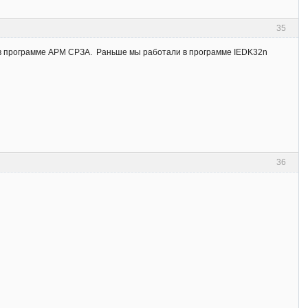
35
е в программе АРМ СРЗА. Раньше мы работали в программе IEDK32n
36