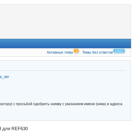
3
1421
Активные темы
Темы без ответов
zia_sbr
тору) с просьбой одобрить заявку с указанием имени (ника) и адреса
З для REF630