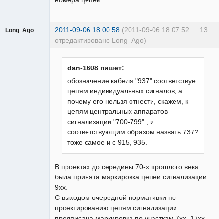
2011-09-06 18:00:58
(2011-09-06 18:07:52
13
Long_Ago
отредактировано Long_Ago)
Пользователь
Неактивен
dan-1608 пишет:
обозначение кабеля "937" соответствует
цепям индивидуальных сигналов, а
почему его нельзя отнести, скажем, к
цепям центральных аппаратов
сигнализации "700-799" , и
соответствующим образом назвать 737?
тоже самое и с 915, 935.
В проектах до середины 70-х прошлого века
была принята маркировка цепей сигнализации
9хх.
С выходом очередной нормативки по
проектированию цепям сигнализации
предписана маркировка по участкам 7хх, 17хх,