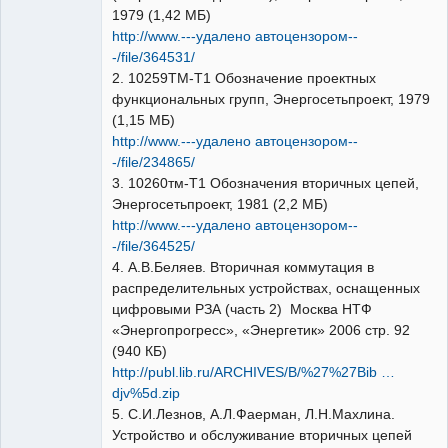
1979 (1,42 МБ)
http://www.---удалено автоцензором--
-/file/364531/
2. 10259ТМ-Т1 Обозначение проектных
функциональных групп, Энергосетьпроект, 1979
(1,15 МБ)
http://www.---удалено автоцензором--
-/file/234865/
3. 10260тм-Т1 Обозначения вторичных цепей,
Энергосетьпроект, 1981 (2,2 МБ)
http://www.---удалено автоцензором--
-/file/364525/
4. А.В.Беляев. Вторичная коммутация в
распределительных устройствах, оснащенных
цифровыми РЗА (часть 2) Москва НТФ
«Энергопрогресс», «Энергетик» 2006 стр. 92
(940 КБ)
http://publ.lib.ru/ARCHIVES/B/%27%27Bib …
djv%5d.zip
5. С.И.Лезнов, А.Л.Фаерман, Л.Н.Махлина.
Устройство и обслуживание вторичных цепей