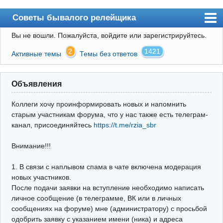
Советы бывалого релейщика
Вы не вошли.
Пожалуйста, войдите или зарегистрируйтесь.
Форум
2
1421
Активные темы
Темы без ответов
Правила
Поиск
Объявления
Регистрация
Коллеги хочу проинформировать новых и напомнить
Вход
старым участникам форума, что у нас также есть телеграм-
канал, присоединяйтесь
https://t.me/rzia_sbr
Архив
Внимание!!!
Почта
Поиск релейщика
1. В связи с наплывом спама в чате включена модерация
новых участников.
Видео РЗиА
После подачи заявки на вступление необходимо написать
личное сообщение (в телеграмме, ВК или в личных
Фотохостинг
сообщениях на форуме) мне (администратору) с просьбой
одобрить заявку с указанием имени (ника) и адреса
Телеграм