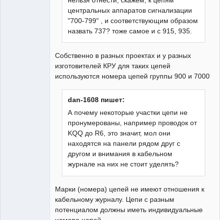
нельзя отнести, скажем, к цепям
центральных аппаратов сигнализации
"700-799" , и соответствующим образом
назвать 737? тоже самое и с 915, 935.
Собственно в разных проектах и у разных
изготовителей КРУ для таких цепей
используются номера цепей группы 900 и 7000
dan-1608 пишет:
А почему некоторые участки цепи не
пронумерованы, например проводок от
KQQ до R6, это значит, мол они
находятся на панели рядом друг с
другом и внимания в кабельном
журнале на них не стоит уделять?
Марки (номера) цепей не имеют отношения к
кабельному журналу. Цепи с разным
потенциалом должны иметь индивидуальные
номера цепей.