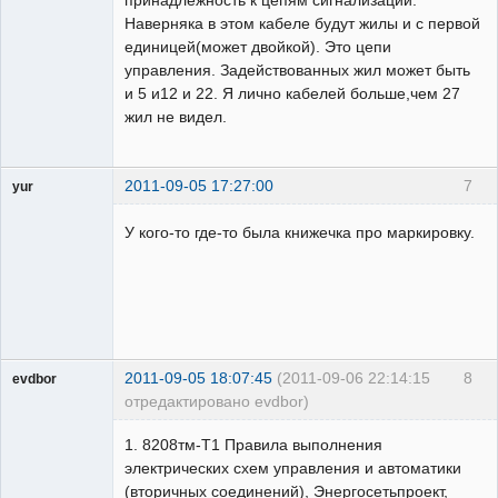
принадлежность к цепям сигнализации.
Наверняка в этом кабеле будут жилы и с первой
единицей(может двойкой). Это цепи
управления. Задействованных жил может быть
и 5 и12 и 22. Я лично кабелей больше,чем 27
жил не видел.
2011-09-05 17:27:00
7
yur
Пользователь
У кого-то где-то была книжечка про маркировку.
Неактивен
2011-09-05 18:07:45
(2011-09-06 22:14:15
8
evdbor
отредактировано evdbor)
Модератор
1. 8208тм-Т1 Правила выполнения
Неактивен
электрических схем управления и автоматики
(вторичных соединений), Энергосетьпроект,