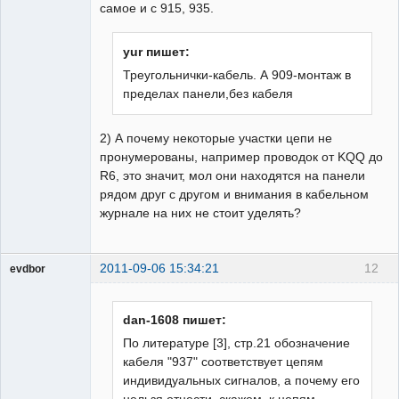
самое и с 915, 935.
yur пишет:
Треугольнички-кабель. А 909-монтаж в
пределах панели,без кабеля
2) А почему некоторые участки цепи не
пронумерованы, например проводок от KQQ до
R6, это значит, мол они находятся на панели
рядом друг с другом и внимания в кабельном
журнале на них не стоит уделять?
2011-09-06 15:34:21
12
evdbor
Модератор
Неактивен
dan-1608 пишет:
По литературе [3], стр.21 обозначение
кабеля "937" соответствует цепям
индивидуальных сигналов, а почему его