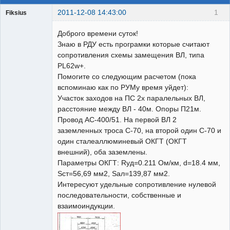
2011-12-08 14:43:00
1
Fiksius
Пользователь
Доброго времени суток!
Неактивен
Знаю в РДУ есть програмки которые считают
сопротивления схемы замещения ВЛ, типа
PL62w+.
Помогите со следующим расчетом (пока
вспоминаю как по РУМу время уйдет):
Участок заходов на ПС 2х паралельных ВЛ,
расстояние между ВЛ - 40м. Опоры П21м.
Провод АС-400/51. На первой ВЛ 2
заземленных троса С-70, на второй один С-70 и
один сталеаллюминевый ОКГТ (ОКГТ
внешний), оба заземлены.
Параметры ОКГТ: Rуд=0.211 Ом/км, d=18.4 мм,
Sст=56,69 мм2, Sал=139,87 мм2.
Интересуют удельные сопротивление нулевой
последовательности, собственные и
взаимоиндукции.