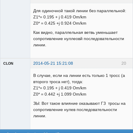
Для одиночной такой линии без параллельной:
Z1*= 0.195 + j 0.419 Om/km
Модератор
Z0* = 0.425 +j 0.924 Om/km
Неактивен
Как видно, параллельная ветвь уменьшает
сопротивление нуллеовй последовательности
линии.
2014-05-21 15:21:08
20
CLON
В случае, если на линии есть только 1 тросс (а
второго троса нет), тогда:
Модератор
Z1*= 0.195 + j 0.419 Om/km
Z0* = 0.442 +j 1.099 Om/km
Неактивен
ЗЫ: Вот такое влияние оказывают ГЗ тросы на
сопротивление нулев последовательности
линии.