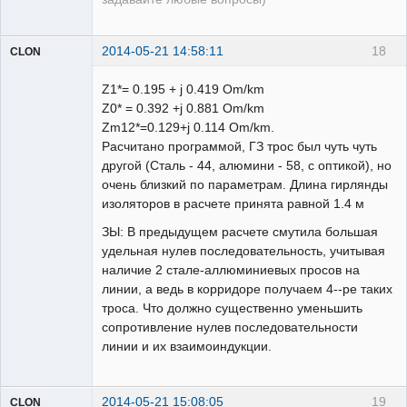
2014-05-21 14:58:11
18
CLON
Z1*= 0.195 + j 0.419 Om/km
Z0* = 0.392 +j 0.881 Om/km
Модератор
Zm12*=0.129+j 0.114 Om/km.
Расчитано программой, ГЗ трос был чуть чуть
Неактивен
другой (Сталь - 44, алюмини - 58, с оптикой), но
очень близкий по параметрам. Длина гирлянды
изоляторов в расчете принята равной 1.4 м
ЗЫ: В предыдущем расчете смутила большая
удельная нулев последовательность, учитывая
наличие 2 стале-аллюминиевых просов на
линии, а ведь в корридоре получаем 4--ре таких
троса. Что должно существенно уменьшить
сопротивление нулев последовательности
линии и их взаимоиндукции.
2014-05-21 15:08:05
19
CLON