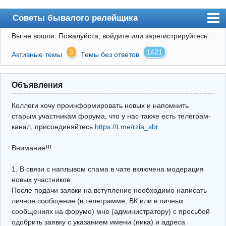
Советы бывалого релейщика
Вы не вошли.
Пожалуйста, войдите или зарегистрируйтесь.
Форум
3
1421
Активные темы
Темы без ответов
Правила
Поиск
Объявления
Регистрация
Коллеги хочу проинформировать новых и напомнить
Вход
старым участникам форума, что у нас также есть телеграм-
канал, присоединяйтесь
https://t.me/rzia_sbr
Архив
Внимание!!!
Почта
Поиск релейщика
1. В связи с наплывом спама в чате включена модерация
новых участников.
Видео РЗиА
После подачи заявки на вступление необходимо написать
личное сообщение (в телеграмме, ВК или в личных
Фотохостинг
сообщениях на форуме) мне (администратору) с просьбой
одобрить заявку с указанием имени (ника) и адреса
Телеграм