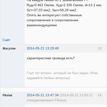
Rуд=0.462 Ом/км, Xуд=2.335 Ом/км, d=13.1 мм,
Sст=37,03 мм2, Sал=58,28 мм2.
Опять же интересуют собственные
сопротивления и сопротивление
взаимоиндукциями
Сайт
2014-05-21 13:29:48
13
Жасулан
Проектировщик
РЗА
характеристики провода есть?
Неактивен
Глуп тот вопрос, который не был задан. Итак,
задавайте любые вопросы)
2014-05-21 13:47:34
(2014-05-21 13:50:21
14
Fiksius
отредактировано Fiksius)
Пользователь