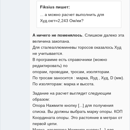
Пользователь
Fiksius пишет:
Неактивен
... а можно расчет выполнить для
Худ.окгт=2,243 Ом/км?
А ничего не поменялось
. Слишком далеко эта
величина закопана.
Для сталеаллюминевы торосов оказалось Худ
не учитывается.
В программе есть справочники (можно
редактировать) по
опорам, проводам, тросам, изоляторам.
По тросам заносится : марка, Rуд , Худ, D (мм).
По изоляторам: марка и высота.
Задание на расчет выглядит следующим
образом:
Опора Нажмите кнопку [...] для получения
списка. Вы должны выбрать марку опоры. КОП
Координата опоры. Это растояние в метрах от
первой цепи.
Марка изолятора Нажмите кнопку [...] для