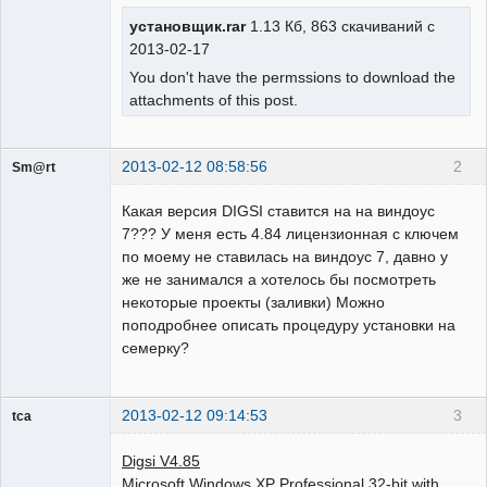
установщик.rar
1.13 Кб, 863 скачиваний с
2013-02-17
You don't have the permssions to download the
attachments of this post.
2013-02-12 08:58:56
2
Sm@rt
Работодатели
Какая версия DIGSI ставится на на виндоус
Неактивен
7??? У меня есть 4.84 лицензионная с ключем
по моему не ставилась на виндоус 7, давно у
же не занимался а хотелось бы посмотреть
некоторые проекты (заливки) Можно
поподробнее описать процедуру установки на
семерку?
2013-02-12 09:14:53
3
tca
Пользователь
Digsi V4.85
Неактивен
Microsoft Windows XP Professional 32-bit with