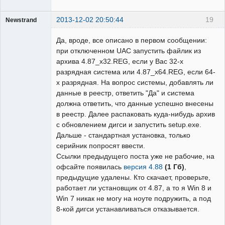
2013-12-02 20:50:44
19
Newstrand
Наладчик
Да, вроде, все описано в первом сообщении:
Неактивен
при отключенном UAC запустить файлик из
архива 4.87_x32.REG, если у Вас 32-х
разрядная система или 4.87_x64.REG, если 64-
х разрядная. На вопрос системы, добавлять ли
данные в реестр, ответить "Да" и система
должна ответить, что данные успешно внесены
в реестр. Далее распаковать куда-нибудь архив
с обновлением дигси и запустить setup.exe.
Дальше - стандартная установка, только
серийник попросят ввести.
Ссылки предыдущего поста уже не рабочие, на
офсайте появилась
версия 4.88
(1 Гб)
,
предыдущие удалены. Кто скачает, проверьте,
работает ли установщик от 4.87, а то я Win 8 и
Win 7 никак не могу на ноуте подружить, а под
8-кой дигси устанавливаться отказывается.