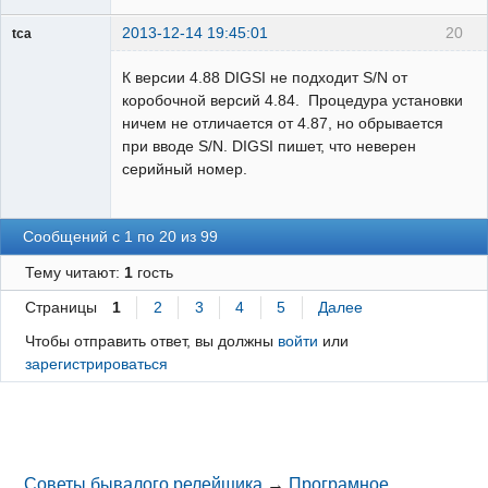
2013-12-14 19:45:01
20
tca
Пользователь
К версии 4.88 DIGSI не подходит S/N от
Неактивен
коробочной версий 4.84. Процедура установки
ничем не отличается от 4.87, но обрывается
при вводе S/N. DIGSI пишет, что неверен
серийный номер.
Сообщений с 1 по 20 из 99
Тему читают:
1
гость
Страницы
1
2
3
4
5
Далее
Чтобы отправить ответ, вы должны
войти
или
зарегистрироваться
Советы бывалого релейщика
→
Програмное