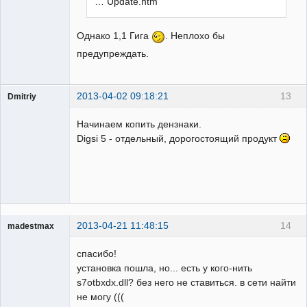
… Update.htm
Однако 1,1 Гига
. Неплохо бы
предупреждать.
2013-04-02 09:18:21
13
Dmitriy
Пользователь
Начинаем копить дензнаки.
Неактивен
Digsi 5 - отдельный, дорогостоящий продукт
2013-04-21 11:48:15
14
madestmax
Пользователь
спасибо!
Неактивен
установка пошла, но... есть у кого-нить
s7otbxdx.dll? без него не ставиться. в сети найти
не могу (((