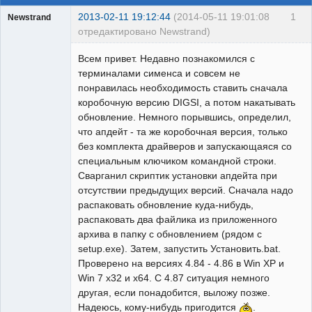
2013-02-11 19:12:44
(2014-05-11 19:01:08
1
Newstrand
отредактировано Newstrand)
Наладчик
Всем привет. Недавно познакомился с
Неактивен
терминалами сименса и совсем не
понравилась необходимость ставить сначала
коробочную версию DIGSI, а потом накатывать
обновление. Немного порывшись, определил,
что апдейт - та же коробочная версия, только
без комплекта драйверов и запускающаяся со
специальным ключиком командной строки.
Сварганил скриптик установки апдейта при
отсутствии предыдущих версий. Сначала надо
распаковать обновление куда-нибудь,
распаковать два файлика из приложенного
архива в папку с обновлением (рядом с
setup.exe). Затем, запустить Установить.bat.
Проверено на версиях 4.84 - 4.86 в Win XP и
Win 7 x32 и x64. С 4.87 ситуация немного
другая, если понадобится, выложу позже.
Надеюсь, кому-нибудь пригодится
.