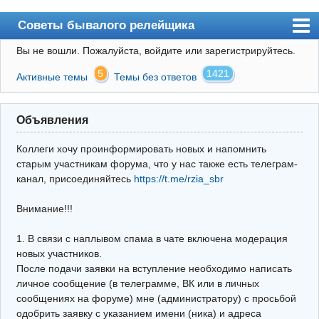
Советы бывалого релейщика
Вы не вошли.
Пожалуйста, войдите или зарегистрируйтесь.
Форум
5
1421
Активные темы
Темы без ответов
Правила
Поиск
Объявления
Регистрация
Коллеги хочу проинформировать новых и напомнить
Вход
старым участникам форума, что у нас также есть телеграм-
канал, присоединяйтесь
https://t.me/rzia_sbr
Архив
Внимание!!!
Почта
Поиск релейщика
1. В связи с наплывом спама в чате включена модерация
новых участников.
Видео РЗиА
После подачи заявки на вступление необходимо написать
личное сообщение (в телеграмме, ВК или в личных
Фотохостинг
сообщениях на форуме) мне (администратору) с просьбой
одобрить заявку с указанием имени (ника) и адреса
Телеграм