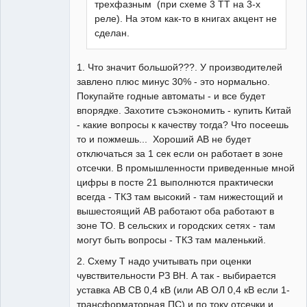
трехфазным (при схеме 3 ТТ на 3-х
реле). На этом как-то в книгах акцент не
сделан.
1. Что значит большой???. У производителей
завлено плюс минус 30% - это нормально.
Покупайте годные автоматы - и все будет
впорядке. Захотите съэкономить - купить Китай
- какие вопросы к качеству тогда? Что посеешь
то и пожмешь... Хороший АВ не будет
отключаться за 1 сек если он работает в зоне
отсечки. В промышленности приведенные мной
цифры в посте 21 выполнются практически
всегда - ТКЗ там высокий - там нижестощий и
вышестоящий АВ работают оба работают в
зоне ТО. В сельских и городских сетях - там
могут быть вопросы - ТКЗ там маленький.
2. Схему Т надо учитывать при оценки
чувствительности РЗ ВН. А так - выбирается
уставка АВ СВ 0,4 кВ (или АВ ОЛ 0,4 кВ если 1-
трансформаторная ПС) и по току отсечки и