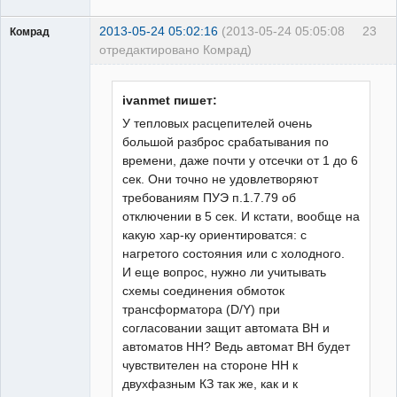
2013-05-24 05:02:16
(2013-05-24 05:05:08
23
Комрад
отредактировано Комрад)
ivanmet пишет:
У тепловых расцепителей очень
большой разброс срабатывания по
Бывалый
времени, даже почти у отсечки от 1 до 6
Неактивен
сек. Они точно не удовлетворяют
требованиям ПУЭ п.1.7.79 об
отключении в 5 сек. И кстати, вообще на
какую хар-ку ориентироватся: с
нагретого состояния или с холодного.
И еще вопрос, нужно ли учитывать
схемы соединения обмоток
трансформатора (D/Y) при
согласовании защит автомата ВН и
автоматов НН? Ведь автомат ВН будет
чувствителен на стороне НН к
двухфазным КЗ так же, как и к