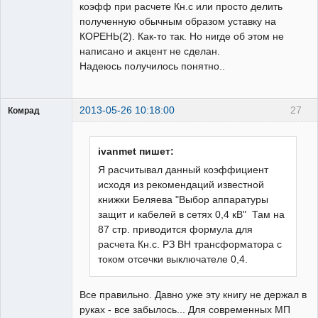
коэфф при расчете Кн.с или просто делить
полученную обычным образом уставку на
КОРЕНЬ(2). Как-то так. Но нигде об этом не
написано и акцент не сделан.
Надеюсь получилось понятно..
2013-05-26 10:18:00
27
Комрад
ivanmet пишет:
Я расчитывал данный коэффициент
исходя из рекомендаций известной
Бывалый
книжки Беляева "Выбор аппаратуры
Неактивен
защит и кабелей в сетях 0,4 кВ" Там на
87 стр. приводится формула для
расчета Кн.с. РЗ ВН трансформатора с
током отсечки выключателе 0,4.
Все правильно. Давно уже эту книгу не держал в
руках - все забылось... Для современных МП