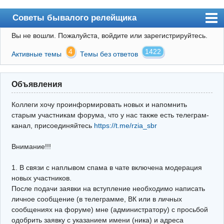
Советы бывалого релейщика
Вы не вошли.
Пожалуйста, войдите или зарегистрируйтесь.
Форум
4
1422
Активные темы
Темы без ответов
Правила
Поиск
Объявления
Регистрация
Коллеги хочу проинформировать новых и напомнить
Вход
старым участникам форума, что у нас также есть телеграм-
канал, присоединяйтесь
https://t.me/rzia_sbr
Архив
Внимание!!!
Почта
Поиск релейщика
1. В связи с наплывом спама в чате включена модерация
новых участников.
Видео РЗиА
После подачи заявки на вступление необходимо написать
личное сообщение (в телеграмме, ВК или в личных
Фотохостинг
сообщениях на форуме) мне (администратору) с просьбой
одобрить заявку с указанием имени (ника) и адреса
Телеграм