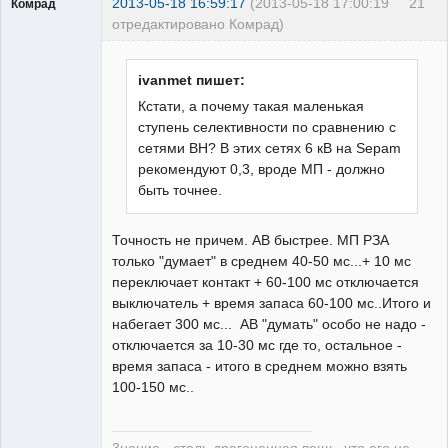
2013-05-18 16:59:17
(2013-05-18 17:00:19
21
Комрад
отредактировано Комрад)
ivanmet пишет:
Кстати, а почему такая маленькая
ступень селективности по сравнению с
Бывалый
сетями ВН? В этих сетях 6 кВ на Sepam
Неактивен
рекомендуют 0,3, вроде МП - должно
быть точнее.
Точность не причем. АВ быстрее. МП РЗА
только "думает" в среднем 40-50 мс...+ 10 мс
переключает контакт + 60-100 мс отключается
выключатель + время запаса 60-100 мс..Итого и
набегает 300 мс... АВ "думать" особо не надо -
отключается за 10-30 мс где то, остальное -
время запаса - итого в среднем можно взять
100-150 мс..