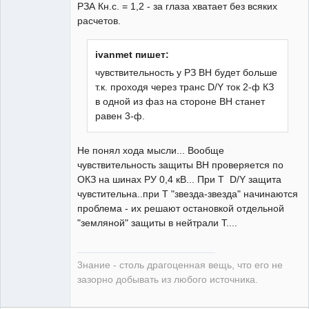
РЗА Кн.с. = 1,2 - за глаза хватает без всяких
расчетов.
ivanmet пишет:
чувствительность у РЗ ВН будет больше
т.к. проходя через транс D/Y ток 2-ф КЗ
в одной из фаз на стороне ВН станет
равен 3-ф.
Не понял хода мысли... Вообще
чувствительность защиты ВН проверяется по
ОКЗ на шинах РУ 0,4 кВ... При Т D/Y защита
чувстительна..при Т "звезда-звезда" начинаются
проблема - их решают остановкой отдельной
"земляной" защиты в нейтрали Т....
3нание - столь драгоценная вещь, что его не
зазорно добывать из любого источника.