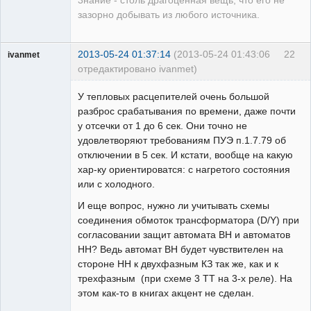
3нание - столь драгоценная вещь, что его не
зазорно добывать из любого источника.
2013-05-24 01:37:14
(2013-05-24 01:43:06
22
ivanmet
отредактировано ivanmet)
Пользователь
У тепловых расцепителей очень большой
Неактивен
разброс срабатывания по времени, даже почти
у отсечки от 1 до 6 сек. Они точно не
удовлетворяют требованиям ПУЭ п.1.7.79 об
отключении в 5 сек. И кстати, вообще на какую
хар-ку ориентироватся: с нагретого состояния
или с холодного.
И еще вопрос, нужно ли учитывать схемы
соединения обмоток трансформатора (D/Y) при
согласовании защит автомата ВН и автоматов
НН? Ведь автомат ВН будет чувствителен на
стороне НН к двухфазным КЗ так же, как и к
трехфазным (при схеме 3 ТТ на 3-х реле). На
этом как-то в книгах акцент не сделан.