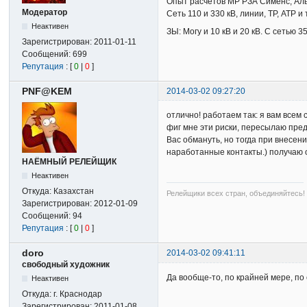
Опыт расчетов МР РЗА Сименс, Альс
Модератор
Сеть 110 и 330 кВ, линии, ТР, АТР и т
Неактивен
ЗЫ: Могу и 10 кВ и 20 кВ. С сетью 3
Зарегистрирован:
2011-01-11
Сообщений:
699
Репутация
: [
0
|
0
]
PNF@KEM
2014-03-02 09:27:20
отлично! работаем так: я вам все
фиг мне эти риски, пересылаю пред
Вас обмануть, но тогда при внесен
наработанные контакты.) получаю о
НАЁМНЫЙ РЕЛЕЙЩИК
Неактивен
Откуда:
Казахстан
Релейщики всех стран, объединяйтесь!
Зарегистрирован:
2012-01-09
Сообщений:
94
Репутация
: [
0
|
0
]
doro
2014-03-02 09:41:11
свободный художник
Да вообще-то, по крайней мере, п
Неактивен
Откуда:
г. Краснодар
Зарегистрирован:
2011-01-08