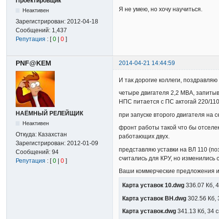
Проектировщик
Я не умею, но хочу научиться.
Неактивен
Зарегистрирован:
2012-04-18
Сообщений:
1,437
Репутация
: [
0
|
0
]
PNF@KEM
2014-04-21 14:44:59
И так дорогие коллеги, поздравляю
четыре двигателя 2,2 МВА, запитыв
НПС питается с ПС актогай 220/11
НАЁМНЫЙ РЕЛЕЙЩИК
при запуске второго двигателя на 
Неактивен
фронт работы такой что бы отселек
Откуда:
Казахстан
работающих двух.
Зарегистрирован:
2012-01-09
представляю уставки на ВЛ 110 (по
Сообщений:
94
считались для КРУ, но изменились с
Репутация
: [
0
|
0
]
Ваши коммерческие предложения или
Карта уставок 10.dwg
336.07 Кб, 
Карта уставок ВН.dwg
302.56 Кб,
Карта уставок.dwg
341.13 Кб, 34 