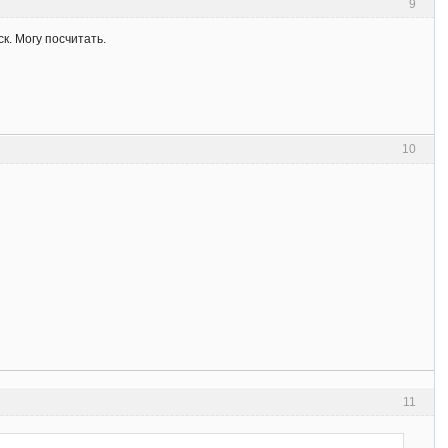
9
к. Могу посчитать.
10
11