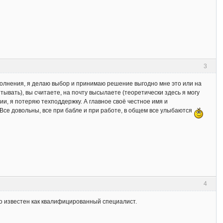
3
полнения, я делаю выбор и принимаю решение выгодно мне это или на
тывать), вы считаете, на почту высылаете (теоретически здесь я могу
ии, я потеряю техподдержку. А главное своё честное имя и
 Все довольны, все при бабле и при работе, в общем все улыбаются
4
о известен как квалифицированный специалист.