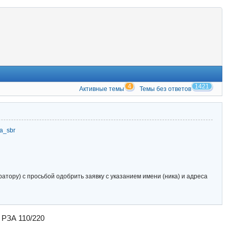
4
1421
Активные темы
Темы без ответов
zia_sbr
тору) с просьбой одобрить заявку с указанием имени (ника) и адреса
 РЗА 110/220