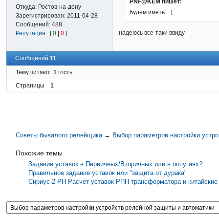
PNF@KEM пишет:
Откуда:
Ростов-на-дону
будем иметь... )
Зарегистрирован:
2011-04-28
Сообщений:
488
надеюсь все-таки ввиду
Репутация
: [
0
|
0
]
Сообщений 11
Тему читают:
1
гость
Страницы
1
Советы бывалого релейщика
→
Выбор параметров настройки устро
Похожие темы
Задание уставок в Первичных/Вторичных или в попугаях?
Правильное задание уставок или "защита от дурака"
Сириус-2-РН Расчет уставок РПН трансформатора и китайские