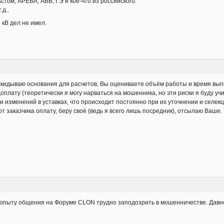
том, АРЕВА, АВВ, ГЭ и кое-что из российского.
.д..
5 кВ дел не имел.
м скидываю основания для расчетов, Вы оцениваете объём работы и время вы
оплату (теоретически я могу нарваться на мошенника, но эти риски я буду учи
ии изменений в уставках, что происходит постоянно при их уточнении и селекц
т заказчика оплату, беру своё (ведь я всего лишь посредник), отсылаю Ваше.
о опыту общения на Форуме CLON трудно заподозрить в мошенничестве. Давн