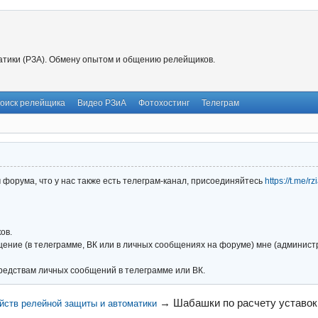
тики (РЗА). Обмену опытом и общению релейщиков.
оиск релейщика
Видео РЗиА
Фотохостинг
Телеграм
форума, что у нас также есть телеграм-канал, присоединяйтесь
https://t.me/r
ов.
ние (в телеграмме, ВК или в личных сообщениях на форуме) мне (администра
редствам личных сообщений в телеграмме или ВК.
→
Шабашки по расчету уставок
йств релейной защиты и автоматики