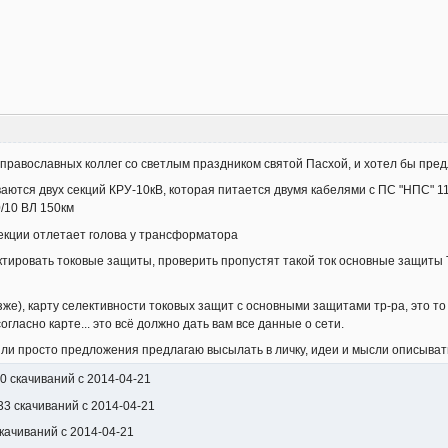
 православных коллег со светлым праздником святой Пасхой, и хотел бы пре
аются двух секций КРУ-10кВ, которая питается двумя кабелями с ПС "НПС" 1
0/10 ВЛ 150км
секции отлетает голова у трансформатора
тировать токовые защиты, проверить пропустят такой ток основные защиты Т
зже), карту селективности токовых защит с основными защитами тр-ра, это то
огласно карте... это всё должно дать вам все данные о сети.
 просто предложения предлагаю высылать в личку, идеи и мысли описывать в
40 скачиваний с 2014-04-21
 33 скачиваний с 2014-04-21
скачиваний с 2014-04-21