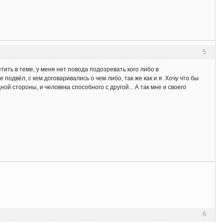
5
тить в теме, у меня нет повода подозревать кого либо в
подвёл, с кем договаривались о чем либо, так же как и я. Хочу что бы
ной стороны, и человека способного с другой... А так мне и своего
6