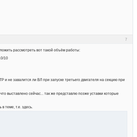
7
дложить рассмотреть вот такой объём работы:
10/10
Р и не завалится ли ВЛ при запуске третьего двигателя на секцию при
 что выставлено сейчас... так же представлю позже уставки которые
 теме, т.е. здесь.