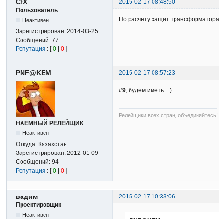
CfX
2015-02-17 08:48:50
Пользователь
По расчету защит трансформатора и
Неактивен
Зарегистрирован:
2014-03-25
Сообщений:
77
Репутация
: [
0
|
0
]
PNF@KEM
2015-02-17 08:57:23
#9
, будем иметь... )
Релейщики всех стран, объединяйтесь!
НАЁМНЫЙ РЕЛЕЙЩИК
Неактивен
Откуда:
Казахстан
Зарегистрирован:
2012-01-09
Сообщений:
94
Репутация
: [
0
|
0
]
вадим
2015-02-17 10:33:06
Проектировщик
Неактивен