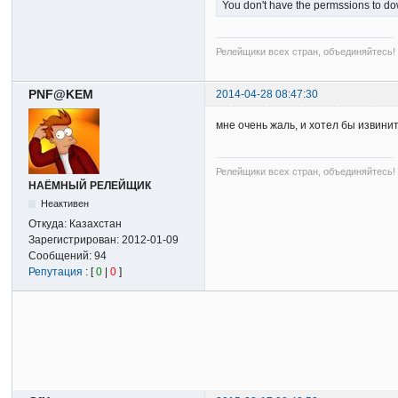
You don't have the permssions to dow
Релейщики всех стран, объединяйтесь!
PNF@KEM
2014-04-28 08:47:30
мне очень жаль, и хотел бы извинит
Релейщики всех стран, объединяйтесь!
НАЁМНЫЙ РЕЛЕЙЩИК
Неактивен
Откуда:
Казахстан
Зарегистрирован:
2012-01-09
Сообщений:
94
Репутация
: [
0
|
0
]