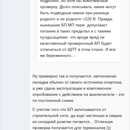
подробно, но хотя бы комплексные
проверку. Долго описывать, какие могут
быть подводные камни при разнице
родного и не родного =220 В. Правда,
нынешние БП МП терм. допускают
питание в таких пределах и с такими
пулдьсациями. что вроде вряд ли
качественный проверочный БП будет
отличаться от ЩПТ в этом плане. И все
же береженного...
Ну примерно так и получается: автономная
наладка обычно от своего источника опертока,
а уже сдача эксплуатации и комплексное
опробование с действием на выключатели - это
по постоянной схеме.
С учетом того что БП запитываются от
строительной сети, да еще частенько и сварка
из соседней розетки питается... Отличная
проверка получается для терминалов )))