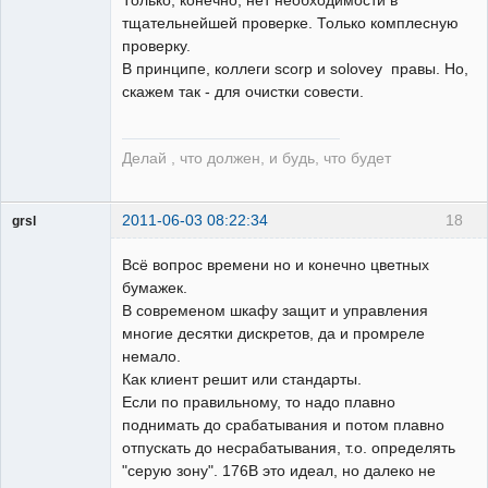
тщательнейшей проверке. Только комплесную
проверку.
В принципе, коллеги scorp и solovey правы. Но,
скажем так - для очистки совести.
Делай , что должен, и будь, что будет
2011-06-03 08:22:34
18
grsl
Администратор
Всё вопрос времени но и конечно цветных
Неактивен
бумажек.
В современом шкафу защит и управления
многие десятки дискретов, да и промреле
немало.
Как клиент решит или стандарты.
Если по правильному, то надо плавно
поднимать до срабатывания и потом плавно
отпускать до несрабатывания, т.о. определять
"серую зону". 176В это идеал, но далеко не