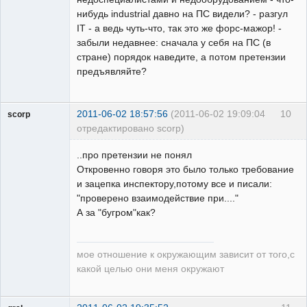
нибудь industrial давно на ПС видели? - разгул
IT - а ведь чуть-что, так это же форс-мажор! -
забыли недавнее: сначала у себя на ПС (в
стране) порядок наведите, а потом претензии
предъявляйте?
2011-06-02 18:57:56
(2011-06-02 19:09:04
10
scorp
отредактировано scorp)
pensioner
..про претензии не понял
Неактивен
Откровенно говоря это было только требование
и зацепка инспектору,потому все и писали:
"проверено взаимодействие при...."
А за "бугром"как?
мое отношение к окружающим зависит от того,с
какой целью они меня окружают