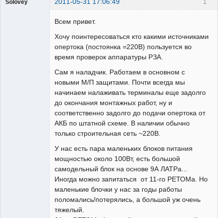
2011-05-31 17:06:49
1
Solovey
Пользователь
Всем привет.
Неактивен
Хочу поинтересоваться кто какими источниками
опертока (постоянка =220В) пользуется во
время проверок аппаратуры РЗА.
Сам я наладчик. Работаем в основном с
новыми М/П защитами. Почти всегда мы
начинаем налаживать терминалы еще задолго
до окончания монтажных работ, ну и
соответственно задолго до подачи опертока от
АКБ по штатной схеме. В наличии обычно
только строительная сеть ~220В.
У нас есть пара маленьких блоков питания
мощностью около 100Вт, есть большой
самодельный блок на основе 9А ЛАТРа...
Иногда можно запитаться от 11-го РЕТОМа. Но
маленькие блочки у нас за годы работы
поломались/потерялись, а большой уж очень
тяжелый.