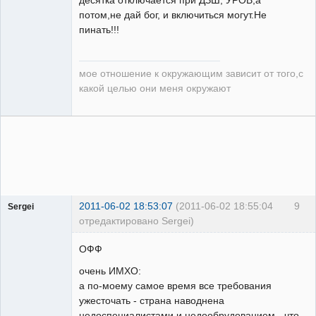
десятка отключается при ДЗШ, УРОВ,а
потом,не дай бог, и включиться могут.Не
пинать!!!
мое отношение к окружающим зависит от того,с
какой целью они меня окружают
2011-06-02 18:53:07
(2011-06-02 18:55:04
9
Sergei
отредактировано Sergei)
Пользователь
ОФФ
Неактивен
очень ИМХО:
а по-моему самое время все требования
ужесточать - страна наводнена
недоспециалистами и недообрудованием - что-