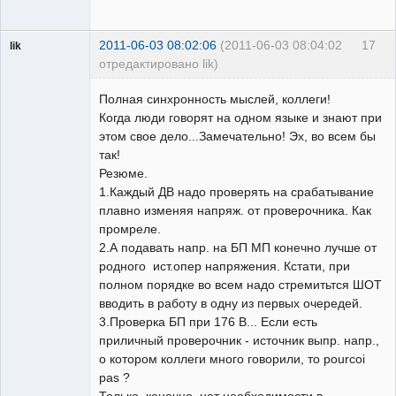
2011-06-03 08:02:06
(2011-06-03 08:04:02
17
lik
отредактировано lik)
собеседник
Полная синхронность мыслей, коллеги!
Неактивен
Когда люди говорят на одном языке и знают при
этом свое дело...Замечательно! Эх, во всем бы
так!
Резюме.
1.Каждый ДВ надо проверять на срабатывание
плавно изменяя напряж. от проверочника. Как
промреле.
2.А подавать напр. на БП МП конечно лучше от
родного ист.опер напряжения. Кстати, при
полном порядке во всем надо стремитьтся ШОТ
вводить в работу в одну из первых очередей.
3.Проверка БП при 176 В... Если есть
приличный проверочник - источник выпр. напр.,
о котором коллеги много говорили, то pourcoi
pas ?
Только, конечно, нет необходимости в