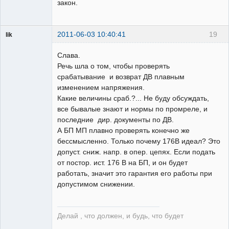
закон.
2011-06-03 10:40:41
19
lik
собеседник
Слава.
Неактивен
Речь шла о том, чтобы проверять
срабатывание и возврат ДВ плавным
изменением напряжения.
Какие величины сраб.?... Не буду обсуждать,
все бывалые знают и нормы по промреле, и
последние дир. документы по ДВ.
А БП МП плавно проверять конечно же
бессмысленно. Только почему 176В идеал? Это
допуст. сниж. напр. в опер. цепях. Если подать
от постор. ист. 176 В на БП, и он будет
работать, значит это гарантия его работы при
допустимом снижении.
Делай , что должен, и будь, что будет