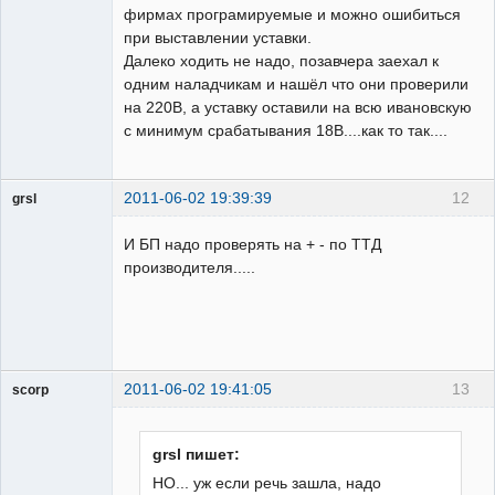
фирмах програмируемые и можно ошибиться
при выставлении уставки.
Далеко ходить не надо, позавчера заехал к
одним наладчикам и нашёл что они проверили
на 220В, а уставку оставили на всю ивановскую
с минимум срабатывания 18В....как то так....
2011-06-02 19:39:39
12
grsl
Администратор
И БП надо проверять на + - по ТТД
Неактивен
производителя.....
2011-06-02 19:41:05
13
scorp
pensioner
Неактивен
grsl пишет:
НО... уж если речь зашла, надо