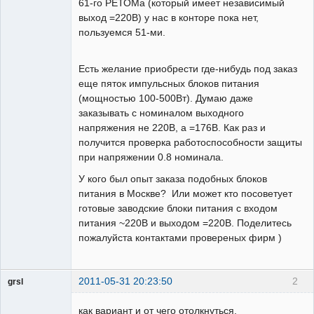
61-го РЕТОМа (который имеет независимый
выход =220В) у нас в конторе пока нет,
пользуемся 51-ми.
Есть желание приобрести где-нибудь под заказ
еще пяток импульсных блоков питания
(мощностью 100-500Вт). Думаю даже
заказывать с номиналом выходного
напряжения не 220В, а =176В. Как раз и
получится проверка работоспособности защиты
при напряжении 0.8 номинала.
У кого был опыт заказа подобных блоков
питания в Москве? Или может кто посоветует
готовые заводские блоки питания с входом
питания ~220В и выходом =220В. Поделитесь
пожалуйста контактами провереных фирм )
2011-05-31 20:23:50
2
grsl
Администратор
как вариант и от чего отолкнуться.
Неактивен