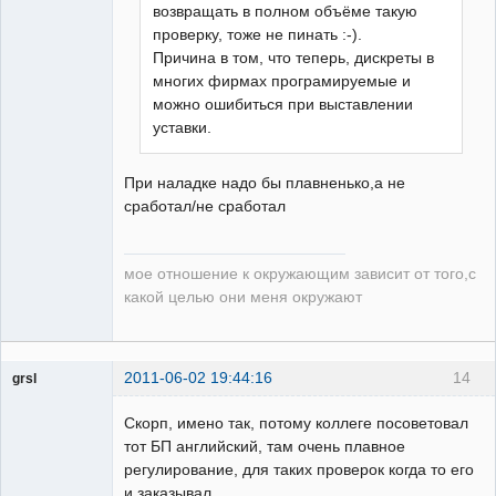
возвращать в полном объёме такую
проверку, тоже не пинать :-).
Причина в том, что теперь, дискреты в
многих фирмах програмируемые и
можно ошибиться при выставлении
уставки.
При наладке надо бы плавненько,а не
сработал/не сработал
мое отношение к окружающим зависит от того,с
какой целью они меня окружают
2011-06-02 19:44:16
14
grsl
Администратор
Скорп, имено так, потому коллеге посоветовал
Неактивен
тот БП английский, там очень плавное
регулирование, для таких проверок когда то его
и заказывал.....