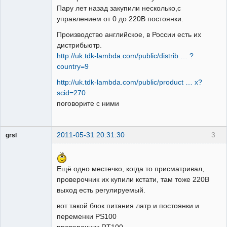
Пару лет назад закупили несколько,с
управлением от 0 до 220В постоянки.
Производство английское, в России есть их
дистрибьютр.
http://uk.tdk-lambda.com/public/distrib … ?
country=9
http://uk.tdk-lambda.com/public/product … x?
scid=270
поговорите с ними
2011-05-31 20:31:30
3
grsl
Администратор
Неактивен
Ещё одно местечко, когда то присматривал,
проверочник их купили кстати, там тоже 220В
выход есть регулируемый.
вот такой блок питания латр и постоянки и
переменки PS100