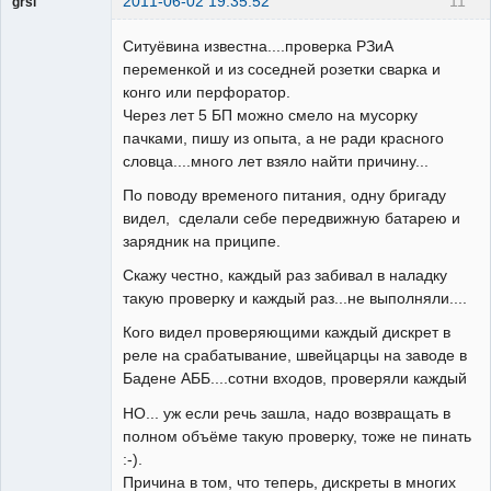
2011-06-02 19:35:52
11
grsl
Администратор
Ситуёвина известна....проверка РЗиА
Неактивен
переменкой и из соседней розетки сварка и
конго или перфоратор.
Через лет 5 БП можно смело на мусорку
пачками, пишу из опыта, а не ради красного
словца....много лет взяло найти причину...
По поводу временого питания, одну бригаду
видел, сделали себе передвижную батарею и
зарядник на приципе.
Скажу честно, каждый раз забивал в наладку
такую проверку и каждый раз...не выполняли....
Кого видел проверяющими каждый дискрет в
реле на срабатывание, швейцарцы на заводе в
Бадене АББ....сотни входов, проверяли каждый
НО... уж если речь зашла, надо возвращать в
полном объёме такую проверку, тоже не пинать
:-).
Причина в том, что теперь, дискреты в многих