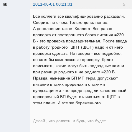
2011-06-01 08:21:01
5
lik
собеседник
Все коллеги все квалифицированно расказали.
Неактивен
Спорить не с чем. Только дополнение.
А дополнение такое. Коллега. Все равно
проверка от постороннего блока питания =220
В - это проверка предварительная. После ввода
в работу "родного" ЩПТ (ШОТ) надо и от него
проверки сделать. Не говорю - все подробно,
но хотя бы комплексные проверку. Долго
описывать, какие могут быть подводные камни
при разнице родного и не родного =220 В.
Правда, нынешние БП МП терм. допускают
питание в таких пределах и с такими
пулдьсациями. что вроде вряд ли качественный
проверочный БП будет отличаться от ЩПТ в
этом плане. И все же береженного...
Делай , что должен, и будь, что будет