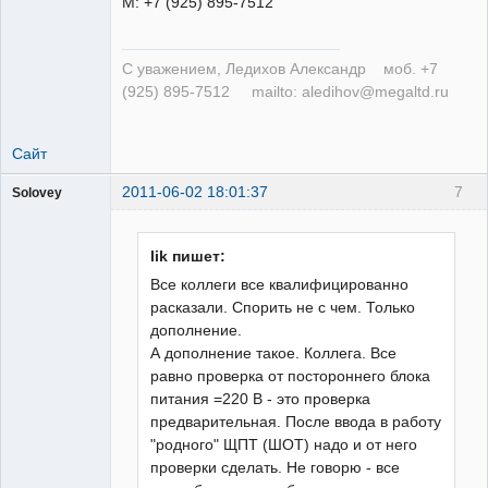
М: +7 (925) 895-7512
С уважением, Ледихов Александр моб. +7
(925) 895-7512 mailto: aledihov@megaltd.ru
Сайт
2011-06-02 18:01:37
7
Solovey
Пользователь
Неактивен
lik пишет:
Все коллеги все квалифицированно
расказали. Спорить не с чем. Только
дополнение.
А дополнение такое. Коллега. Все
равно проверка от постороннего блока
питания =220 В - это проверка
предварительная. После ввода в работу
"родного" ЩПТ (ШОТ) надо и от него
проверки сделать. Не говорю - все