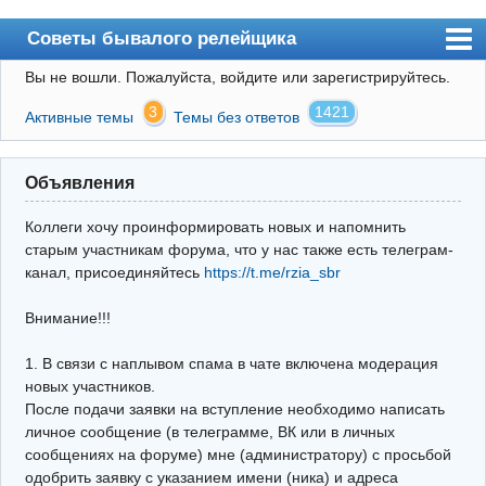
Советы бывалого релейщика
Вы не вошли.
Пожалуйста, войдите или зарегистрируйтесь.
Форум
3
1421
Активные темы
Темы без ответов
Правила
Поиск
Объявления
Регистрация
Коллеги хочу проинформировать новых и напомнить
Вход
старым участникам форума, что у нас также есть телеграм-
канал, присоединяйтесь
https://t.me/rzia_sbr
Архив
Внимание!!!
Почта
Поиск релейщика
1. В связи с наплывом спама в чате включена модерация
новых участников.
Видео РЗиА
После подачи заявки на вступление необходимо написать
личное сообщение (в телеграмме, ВК или в личных
Фотохостинг
сообщениях на форуме) мне (администратору) с просьбой
одобрить заявку с указанием имени (ника) и адреса
Телеграм