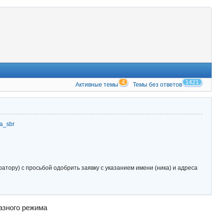
4
1421
Активные темы
Темы без ответов
zia_sbr
тору) с просьбой одобрить заявку с указанием имени (ника) и адреса
азного режима