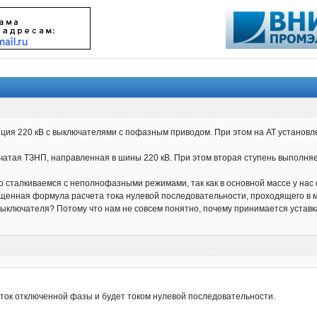
анция 220 кВ с выключателями с пофазным приводом. При этом на АТ установ
нчатая ТЗНП, направленная в шины 220 кВ. При этом вторая ступень выполн
о сталкиваемся с неполнофазными режимами, так как в основной массе у нас
ощенная формула расчета тока нулевой последовательности, проходящего в
ключателя? Потому что нам не совсем понятно, почему принимается уставка 
ток отключенной фазы и будет током нулевой последовательности.