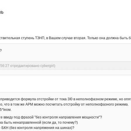
твительная ступень ТЗНП, в Вашем случае вторая. Только она должна быть 
я?
:56:27 отредактировано cybergirl)
приводится формула отстройки от тока 3I0 в неполнофазном режиме, но опять
о, что в том же АРМ можно посчитать отстройку от неполнофазного режима.
5*Iном.
ете ввиду под фразой "без контроля направления мощности"?
на быть ненаправленной (если да, то почему?)
- БКН (без контроля напряжения на шинах)?