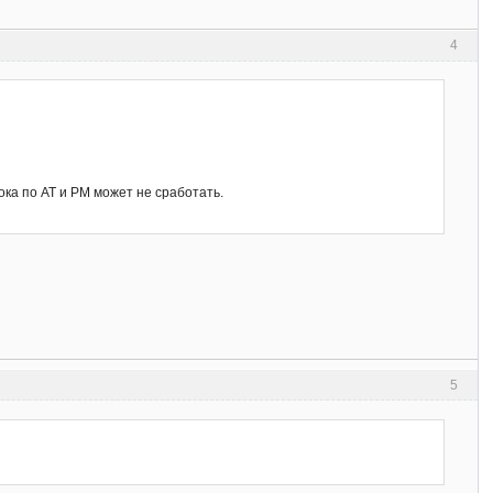
4
ка по АТ и РМ может не сработать.
5