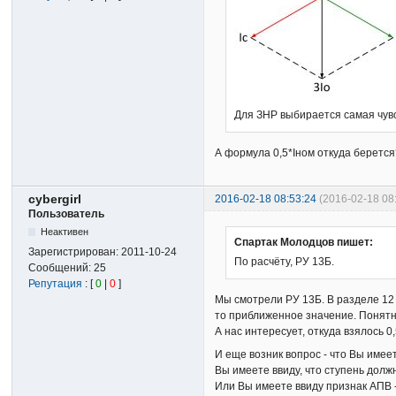
Для ЗНР выбирается самая чувс
А формула 0,5*Iном откуда беретс
cybergirl
2016-02-18 08:53:24
(2016-02-18 08
Пользователь
Неактивен
Спартак Молодцов пишет:
Зарегистрирован:
2011-10-24
По расчёту, РУ 13Б.
Сообщений:
25
Репутация
: [
0
|
0
]
Мы смотрели РУ 13Б. В разделе 12 
то приближенное значение. Понятн
А нас интересует, откуда взялось 0,
И еще возник вопрос - что Вы име
Вы имеете ввиду, что ступень долж
Или Вы имеете ввиду признак АПВ 