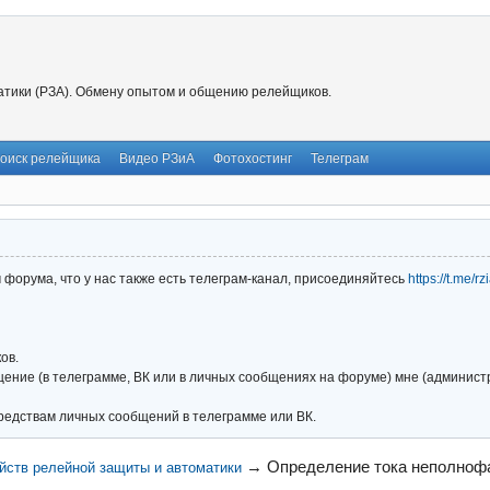
тики (РЗА). Обмену опытом и общению релейщиков.
оиск релейщика
Видео РЗиА
Фотохостинг
Телеграм
форума, что у нас также есть телеграм-канал, присоединяйтесь
https://t.me/r
ов.
ние (в телеграмме, ВК или в личных сообщениях на форуме) мне (администра
редствам личных сообщений в телеграмме или ВК.
→
Определение тока неполноф
йств релейной защиты и автоматики