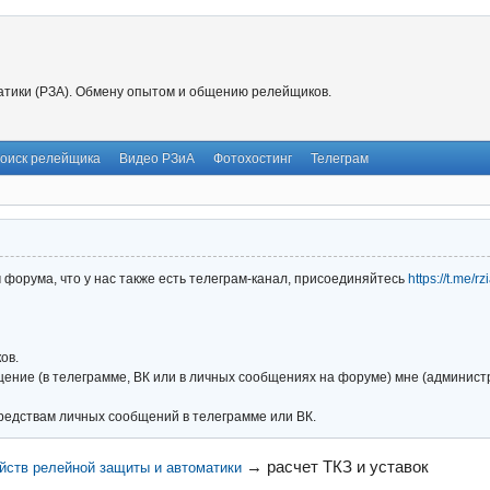
тики (РЗА). Обмену опытом и общению релейщиков.
оиск релейщика
Видео РЗиА
Фотохостинг
Телеграм
форума, что у нас также есть телеграм-канал, присоединяйтесь
https://t.me/r
ов.
ние (в телеграмме, ВК или в личных сообщениях на форуме) мне (администра
редствам личных сообщений в телеграмме или ВК.
→
расчет ТКЗ и уставок
йств релейной защиты и автоматики