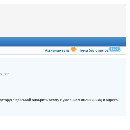
2
1421
Активные темы
Темы без ответов
zia_sbr
тору) с просьбой одобрить заявку с указанием имени (ника) и адреса