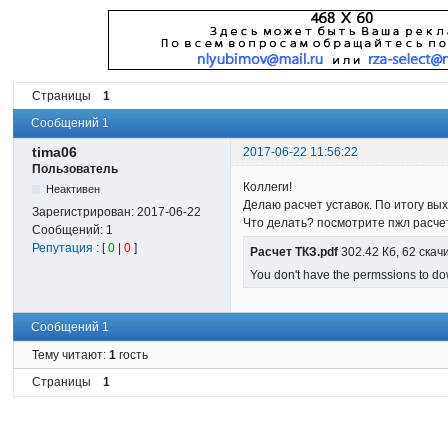
Страницы
1
Сообщений 1
tima06
2017-06-22 11:56:22
Пользователь
Коллеги!
Неактивен
Делаю расчет уставок. По итогу вы
Зарегистрирован:
2017-06-22
Что делать? посмотрите пжл расче
Сообщений:
1
Репутация
: [
0
|
0
]
Расчет ТКЗ.pdf
302.42 Кб, 62 скач
You don't have the permssions to dow
Сообщений 1
Тему читают:
1
гость
Страницы
1