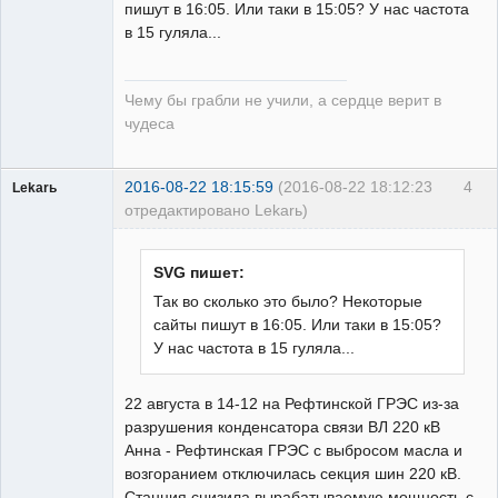
пишут в 16:05. Или таки в 15:05? У нас частота
в 15 гуляла...
guest
Неактивен
Чему бы грабли не учили, а сердце верит в
чудеса
2016-08-22 18:15:59
(2016-08-22 18:12:23
4
Lekarь
отредактировано Lekarь)
Пользователь
Неактивен
SVG пишет:
Так во сколько это было? Некоторые
сайты пишут в 16:05. Или таки в 15:05?
У нас частота в 15 гуляла...
22 августа в 14-12 на Рефтинской ГРЭС из-за
разрушения конденсатора связи ВЛ 220 кВ
Анна - Рефтинская ГРЭС с выбросом масла и
возгоранием отключилась секция шин 220 кВ.
Станция снизила вырабатываемую мощность с