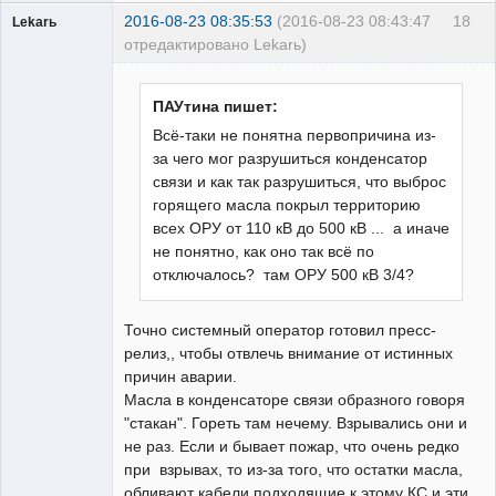
2016-08-23 08:35:53
(2016-08-23 08:43:47
18
Lekarь
отредактировано Lekarь)
Пользователь
Неактивен
ПАУтина пишет:
Всё-таки не понятна первопричина из-
за чего мог разрушиться конденсатор
связи и как так разрушиться, что выброс
горящего масла покрыл территорию
всех ОРУ от 110 кВ до 500 кВ ... а иначе
не понятно, как оно так всё по
отключалось? там ОРУ 500 кВ 3/4?
Точно системный оператор готовил пресс-
релиз,, чтобы отвлечь внимание от истинных
причин аварии.
Масла в конденсаторе связи образного говоря
"стакан". Гореть там нечему. Взрывались они и
не раз. Если и бывает пожар, что очень редко
при взрывах, то из-за того, что остатки масла,
обливают кабели подходящие к этому КС и эти