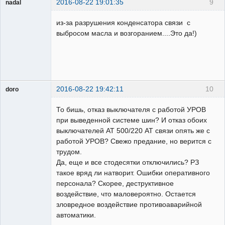
2016-08-22 19:01:35
9
nadal
Пользователь
из-за разрушения конденсатора связи с
Неактивен
выбросом масла и возгоранием....Это да!)
2016-08-22 19:42:11
10
doro
свободный
художник
То бишь, отказ выключателя с работой УРОВ
Неактивен
при выведенной системе шин? И отказ обоих
выключателей АТ 500/220 АТ связи опять же с
работой УРОВ? Свежо предание, но верится с
трудом.
Да, еще и все стодесятки отключились? РЗ
такое вряд ли натворит. Ошибки оперативного
персонала? Скорее, деструктивное
воздействие, что маловероятно. Остается
зловредное воздействие противоаварийной
автоматики.