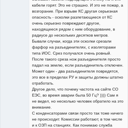
кабели горят. Это не страшно. И это не пожар, а
возгорание. При взрыве КС другая серьезная
опасность - осколки разлетающиеся от КС
очень серьезно повреждают другое,
находящееся рядом с ним оборудование, в
радиусе до нескольких десятков метров.
Бывали случаи, когда эти осколки срезали
фарфор на разъединителях, с изоляторами
типа ИОС. Срез получался очень ровный.
После такого среза нож разъединителя просто
падал на землю, если разъединитель отключен.
Может один - два разъединителя повредятся,
это все в пределах РУ и защиты должны штатно
отработать.
Другое дело, что почему частота на сайте СО
ЕЭС, во время аварии была 50 Гц? )))) Сам я
не видел, но несколько человек обратило на это
внимание.
С конденсаторами связи просто так тоже ничего
не происходит. Комиссии работают, в том числе
и к ОЗП на станциях. Как понимаю служба