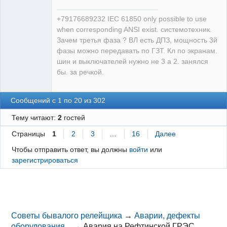
+79176689232 IEC 61850 only possible to use
when corresponding ANSI exist. системотехник.
Зачем третья фаза ? ВЛ есть ДПЗ, мощность 3й
фазы можно передавать по ГЗТ. Кл по экранам.
шин и выключателей нужно не 3 а 2. занялся
бы. за речкой.
Сообщений с 1 по 20 из 302
Тему читают:
2
гостей
Страницы
1
2
3
…
16
Далее
Чтобы отправить ответ, вы должны
войти
или
зарегистрироваться
Советы бывалого релейщика
→
Аварии, дефекты
оборудования...
→
Авария на Рефтинской ГРЭС