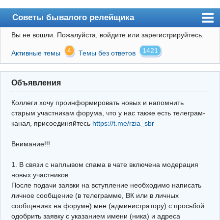
Советы бывалого релейщика
Вы не вошли.
Пожалуйста, войдите или зарегистрируйтесь.
Форум
4
1421
Активные темы
Темы без ответов
Правила
Поиск
Объявления
Регистрация
Коллеги хочу проинформировать новых и напомнить
Вход
старым участникам форума, что у нас также есть телеграм-
канал, присоединяйтесь
https://t.me/rzia_sbr
Архив
Внимание!!!
Почта
Поиск релейщика
1. В связи с наплывом спама в чате включена модерация
новых участников.
Видео РЗиА
После подачи заявки на вступление необходимо написать
личное сообщение (в телеграмме, ВК или в личных
Фотохостинг
сообщениях на форуме) мне (администратору) с просьбой
одобрить заявку с указанием имени (ника) и адреса
Телеграм