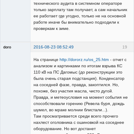
технического аудита в системном операторе
только зарплату там получает, а сам начальник
ее работает где угодно, только не на основной
работе иначе бы внимательно подходили к
проверкам к зиме.
2016-08-23 08:52:49
19
doro
свободный
художник
На странице
http://dororz.ru/os_25.htm
- отчет с
Неактивен
анализом и картинками по итогам взрыва КС
110 кВ на ПС Дагомыс (до реконструкции это
была очень старая подстанция). Конденсатор
на соседней фазе, правда, закоптился. Но,
похоже, без участия масла, чисто дугой.
Правда, и метеоусловия на момент события не
способствовали горению (Ревела буря, дождь
шумел, во мраке молнии блистали...).
Там просматривается среди всего прочего
нахлест оголовника с ошиновкой на соседнее
оборудование. Но вот достанет