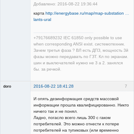
Добавлено: 2016-08-22 19:36:44
карта
http://energybase.ru/map/map-substation …
lants-ural
+79176689232 IEC 61850 only possible to use
when corresponding ANSI exist. системотехник.
Зачем третья фаза ? ВЛ есть ДПЗ, мощность 3й
фазы можно передавать по ГЗТ. Кл по экранам.
шин и выключателей нужно не 3 а 2. занялся
бы. за речкой.
2016-08-22 18:41:28
7
doro
свободный
художник
И опять дезинформация средств массовой
Неактивен
информации прошла квалифицированно. Никто
ничего так и не понял.
Ладно, погасло всего лишь 300 с гаком
потребителей. Это можно отнести к потере
потребителей на тупиковых (или временно