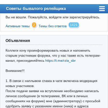
Советы бывалого релейщика
Вы не вошли.
Пожалуйста, войдите или зарегистрируйтесь.
Форум
2
1421
Активные темы
Темы без ответов
Правила
Поиск
Объявления
Регистрация
Коллеги хочу проинформировать новых и напомнить
Вход
старым участникам форума, что у нас также есть телеграм-
канал, присоединяйтесь
https://t.me/rzia_sbr
Архив
Внимание!!!
Почта
Поиск релейщика
1. В связи с наплывом спама в чате включена модерация
новых участников.
Видео РЗиА
После подачи заявки на вступление необходимо написать
личное сообщение (в телеграмме, ВК или в личных
Фотохостинг
сообщениях на форуме) мне (администратору) с просьбой
одобрить заявку с указанием имени (ника) и адреса
Телеграм