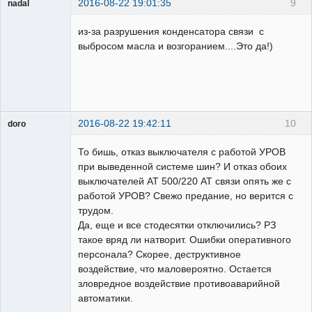
2016-08-22 19:01:35
9
nadal
Пользователь
из-за разрушения конденсатора связи с
Неактивен
выбросом масла и возгоранием....Это да!)
2016-08-22 19:42:11
10
doro
свободный
художник
То бишь, отказ выключателя с работой УРОВ
Неактивен
при выведенной системе шин? И отказ обоих
выключателей АТ 500/220 АТ связи опять же с
работой УРОВ? Свежо предание, но верится с
трудом.
Да, еще и все стодесятки отключились? РЗ
такое вряд ли натворит. Ошибки оперативного
персонала? Скорее, деструктивное
воздействие, что маловероятно. Остается
зловредное воздействие противоаварийной
автоматики.