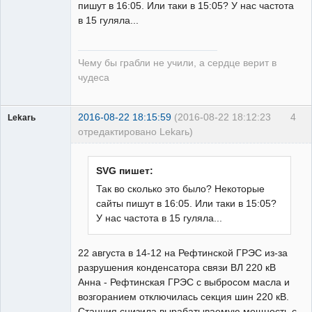
пишут в 16:05. Или таки в 15:05? У нас частота
в 15 гуляла...
guest
Неактивен
Чему бы грабли не учили, а сердце верит в
чудеса
2016-08-22 18:15:59
(2016-08-22 18:12:23
4
Lekarь
отредактировано Lekarь)
Пользователь
Неактивен
SVG пишет:
Так во сколько это было? Некоторые
сайты пишут в 16:05. Или таки в 15:05?
У нас частота в 15 гуляла...
22 августа в 14-12 на Рефтинской ГРЭС из-за
разрушения конденсатора связи ВЛ 220 кВ
Анна - Рефтинская ГРЭС с выбросом масла и
возгоранием отключилась секция шин 220 кВ.
Станция снизила вырабатываемую мощность с