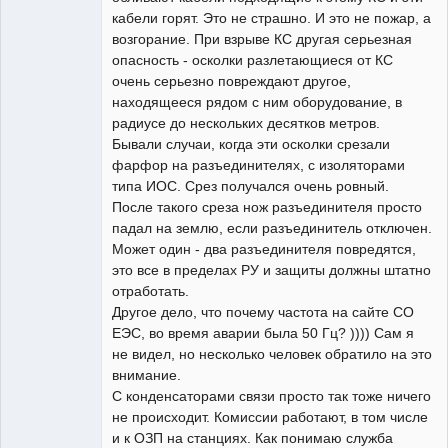
кабели горят. Это не страшно. И это не пожар, а
возгорание. При взрыве КС другая серьезная
опасность - осколки разлетающиеся от КС
очень серьезно повреждают другое,
находящееся рядом с ним оборудование, в
радиусе до нескольких десятков метров.
Бывали случаи, когда эти осколки срезали
фарфор на разъединителях, с изоляторами
типа ИОС. Срез получался очень ровный.
После такого среза нож разъединителя просто
падал на землю, если разъединитель отключен.
Может один - два разъединителя повредятся,
это все в пределах РУ и защиты должны штатно
отработать.
Другое дело, что почему частота на сайте СО
ЕЭС, во время аварии была 50 Гц? )))) Сам я
не видел, но несколько человек обратило на это
внимание.
С конденсаторами связи просто так тоже ничего
не происходит. Комиссии работают, в том числе
и к ОЗП на станциях. Как понимаю служба