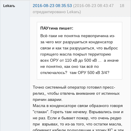
2016-08-23 08:35:53
(2016-08-23 08:43:47
18
Lekarь
отредактировано Lekarь)
Пользователь
Неактивен
ПАУтина пишет:
Всё-таки не понятна первопричина из-
за чего мог разрушиться конденсатор
связи и как так разрушиться, что выброс
горящего масла покрыл территорию
всех ОРУ от 110 кВ до 500 кВ ... а иначе
не понятно, как оно так всё по
отключалось? там ОРУ 500 кВ 3/4?
Точно системный оператор готовил пресс-
релиз,, чтобы отвлечь внимание от истинных
причин аварии.
Масла в конденсаторе связи образного говоря
"стакан". Гореть там нечему. Взрывались они и
не раз. Если и бывает пожар, что очень редко
при взрывах, то из-за того, что остатки масла,
обливают кабели подходящие к этому КС и эти