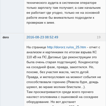
технического аудита в системном операторе
только зарплату там получает, а сам начальник
ее работает где угодно, только не на основной
работе иначе бы внимательно подходили к
проверкам к зиме.
2016-08-23 08:52:49
19
doro
свободный
художник
На странице
http://dororz.ru/os_25.htm
- отчет с
Неактивен
анализом и картинками по итогам взрыва КС
110 кВ на ПС Дагомыс (до реконструкции это
была очень старая подстанция). Конденсатор
на соседней фазе, правда, закоптился. Но,
похоже, без участия масла, чисто дугой.
Правда, и метеоусловия на момент события не
способствовали горению (Ревела буря, дождь
шумел, во мраке молнии блистали...).
Там просматривается среди всего прочего
нахлест оголовника с ошиновкой на соседнее
оборудование. Но вот достанет