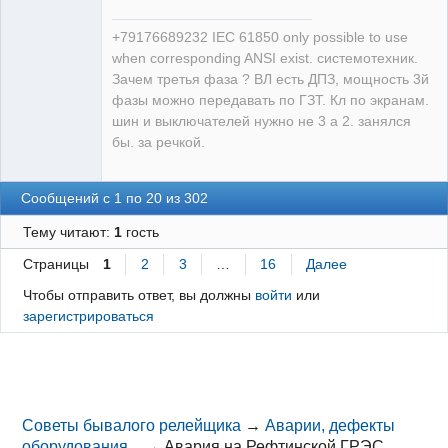
+79176689232 IEC 61850 only possible to use
when corresponding ANSI exist. системотехник.
Зачем третья фаза ? ВЛ есть ДПЗ, мощность 3й
фазы можно передавать по ГЗТ. Кл по экранам.
шин и выключателей нужно не 3 а 2. занялся
бы. за речкой.
Сообщений с 1 по 20 из 302
Тему читают:
1
гость
Страницы
1
2
3
…
16
Далее
Чтобы отправить ответ, вы должны
войти
или
зарегистрироваться
Советы бывалого релейщика
→
Аварии, дефекты
оборудования...
→
Авария на Рефтинской ГРЭС