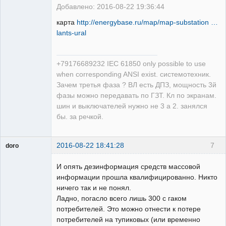
Добавлено: 2016-08-22 19:36:44
карта
http://energybase.ru/map/map-substation …
lants-ural
+79176689232 IEC 61850 only possible to use
when corresponding ANSI exist. системотехник.
Зачем третья фаза ? ВЛ есть ДПЗ, мощность 3й
фазы можно передавать по ГЗТ. Кл по экранам.
шин и выключателей нужно не 3 а 2. занялся
бы. за речкой.
2016-08-22 18:41:28
7
doro
свободный
художник
И опять дезинформация средств массовой
Неактивен
информации прошла квалифицированно. Никто
ничего так и не понял.
Ладно, погасло всего лишь 300 с гаком
потребителей. Это можно отнести к потере
потребителей на тупиковых (или временно