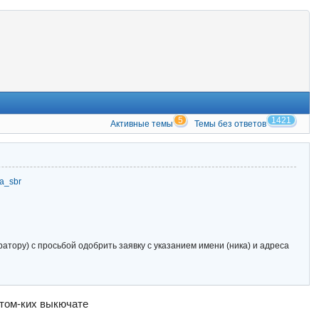
5
1421
Активные темы
Темы без ответов
zia_sbr
тору) с просьбой одобрить заявку с указанием имени (ника) и адреса
втом-ких выкючате