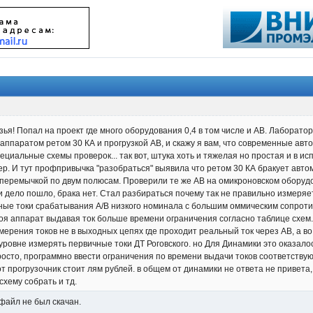
зья! Попал на проект где много оборудования 0,4 в том числе и АВ. Лаборато
 с аппаратом ретом 30 КА и прогрузкой АВ, и скажу я вам, что современные ав
ециальные схемы проверок... так вот, штука хоть и тяжелая но простая и в
р. И тут профпривычка "разобраться" выявила что ретом 30 КА бракует авто
 перемычкой по двум полюсам. Проверили те же АВ на омикроновском оборудо
о и дело пошло, брака нет. Стал разбираться почему так не правильно измер
ерные токи срабатывания А/В низкого номинала с большим оммическим сопрот
роя аппарат выдавая ток больше времени ограничения согласно таблице схем
мерения токов не в выходных цепях где проходит реальный ток через АВ, а во
уровне измерять первичные токи ДТ Роговского. но Для Динамики это оказало
осто, программно ввести ограничения по времени выдачи токов соответствующ
тот прогрузочник стоит лям рублей. в общем от динамики не ответа не привета
схему собрать и тд.
 файл не был скачан.