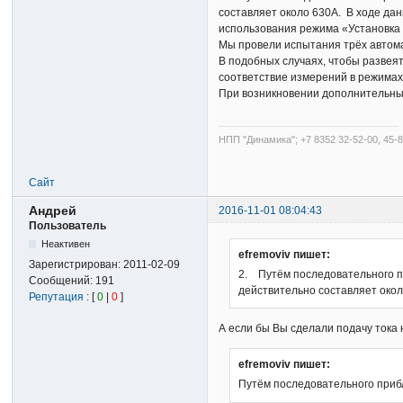
составляет около 630А. В ходе дан
использования режима «Установка 
Мы провели испытания трёх автом
В подобных случаях, чтобы развея
соответствие измерений в режимах
При возникновении дополнительных
НПП "Динамика"; +7 8352 32-52-00, 45-8
Сайт
Андрей
2016-11-01 08:04:43
Пользователь
Неактивен
efremoviv пишет:
Зарегистрирован:
2011-02-09
2. Путём последовательного пр
Сообщений:
191
действительно составляет окол
Репутация
: [
0
|
0
]
А если бы Вы сделали подачу тока
efremoviv пишет:
Путём последовательного приб