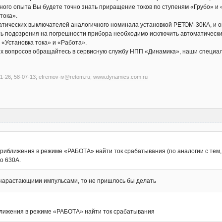
ного опыта Вы будете точно знать приращение токов по ступеням «Грубо» и 
тока».
атических выключателей аналогичного номинала установкой РЕТОМ-30КА, и 
ть подозрения на погрешности прибора необходимо исключить автоматический
 «Установка тока» и «Работа».
 вопросов обращайтесь в сервисную службу НПП «Динамика», наши специали
1-26, 58-07-13; efremov-iv@retom.ru;
www.dynamics.com.ru
иближения в режиме «РАБОТА» найти ток срабатывания (по аналогии с тем, к
о 630А.
 нарастающими импульсами, то не пришлось бы делать
лижения в режиме «РАБОТА» найти ток срабатывания