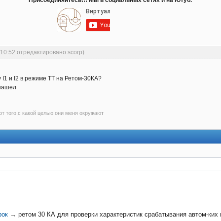
Присоединяйтесь!!! Мы в социальных сетях и на Ютуб.
:10:52 отредактировано scorp)
I1 и I2 в режиме ТТ на Ретом-30КА?
 нашел
т того,с какой целью они меня окружают
рок
→
ретом 30 КА для проверки характеристик срабатывания автом-ких