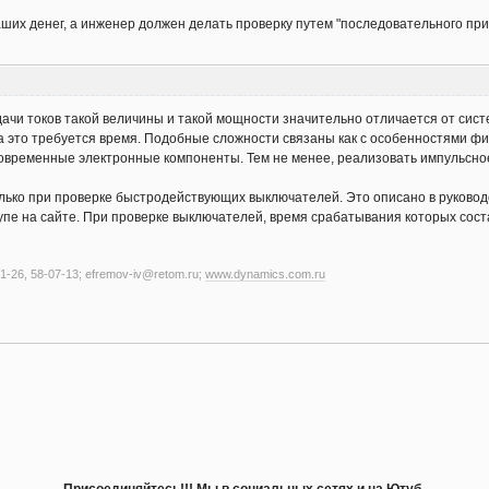
ших денег, а инженер должен делать проверку путем "последовательного приб
ачи токов такой величины и такой мощности значительно отличается от сис
на это требуется время. Подобные сложности связаны как с особенностями физ
временные электронные компоненты. Тем не менее, реализовать импульсно
ько при проверке быстродействующих выключателей. Это описано в руководст
упе на сайте. При проверке выключателей, время срабатывания которых соста
1-26, 58-07-13; efremov-iv@retom.ru;
www.dynamics.com.ru