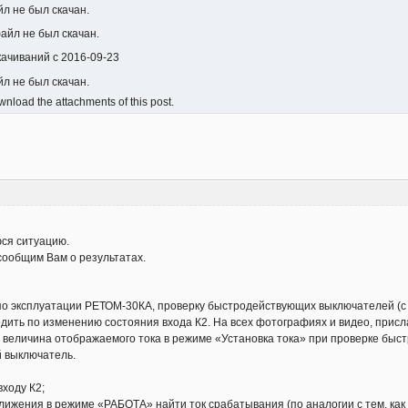
йл не был скачан.
файл не был скачан.
скачиваний с 2016-09-23
йл не был скачан.
nload the attachments of this post.
ся ситуацию.
сообщим Вам о результатах.
а по эксплуатации РЕТОМ-30КА, проверку быстродействующих выключателей (
ить по изменению состояния входа К2. На всех фотографиях и видео, присла
3.4 величина отображаемого тока в режиме «Установка тока» при проверке б
й выключатель.
ходу К2;
ижения в режиме «РАБОТА» найти ток срабатывания (по аналогии с тем, как 