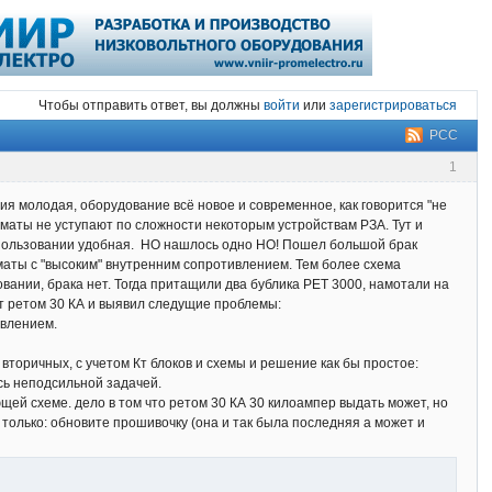
Чтобы отправить ответ, вы должны
войти
или
зарегистрироваться
РСС
1
рия молодая, оборудование всё новое и современное, как говорится "не
томаты не уступают по сложности некоторым устройствам РЗА. Тут и
 использовании удобная. НО нашлось одно НО! Пошел большой брак
маты с "высоким" внутренним сопротивлением. Тем более схема
вании, брака нет. Тогда притащили два бублика РЕТ 3000, намотали на
яет ретом 30 КА и выявил следущие проблемы:
ивлением.
.
 вторичных, с учетом Кт блоков и схемы и решение как бы простое:
сь неподсильной задачей.
ей схеме. дело в том что ретом 30 КА 30 килоампер выдать может, но
, только: обновите прошивочку (она и так была последняя а может и