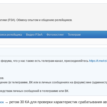
тики (РЗА). Обмену опытом и общению релейщиков.
оиск релейщика
Видео РЗиА
Фотохостинг
Телеграм
форума, что у нас также есть телеграм-канал, присоединяйтесь
https://t.me/r
ов.
ние (в телеграмме, ВК или в личных сообщениях на форуме) мне (администра
редствам личных сообщений в телеграмме или ВК.
→
ретом 30 КА для проверки характеристик срабатывания а
рок