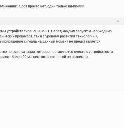
лижения". Слов просто нет, одни только пи-пи-пии
4
темы устройств типа РЕТОМ-21. Перед каждым запуском необходимо
ических процессов, так и с уровнем развития технологий. В
е приращение сигнала на данный момент не представляется
ве по эксплуатации, которое поставляется вместе с устройством, а
вляет более 20 мс, никаких сложностей не возникает.