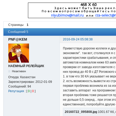
Страницы
1
Сообщений 5
PNF@KEM
2016-09-24 05:08:38
Приветствую дорогие коллеги и дру
экономили". так вот, столкнулся я
характеристики срабатывания, и сп
автоматов номиналом ниже 63 ампе
НАЁМНЫЙ РЕЛЕЙЩИК
проверки от завода изготовителя с
Неактивен
них провод до 40 В с ДТ Роговског
1. в том что 30 КА указывает не в
Откуда:
Казахстан
2. есть возможность вывести из ст
Зарегистрирован:
2012-01-09
первая проблема возникла из за из
Сообщений:
94
заставить аппарат на програмном 
Репутация
: [
0
|
0
]
вторая проблема тоже решается пр
не дольше 0,5 секунд... при этом э
единственная), попробуйте другую 
20160722_095808.jpg
1001.67 Кб,