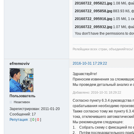
20160722_095821.jpg
1.08 Мб, фа
20160722_095858.jpg
883.93 Кб, 
20160722_095916.jpg
1.05 Мб, 1 
20160722_095932.jpg
1.07 Мб, фа
You don't have the permssions to dow
Релейщики всех стран, объединяйтесь!
efremoviv
2016-10-31 17:29:22
Здравствуйте!
Приносим извинения за сложившую
Мы проведем детальный анализ и 
Добавлено: 2016-10-31 18:29:22
Пользователь
Согласно пункту 6.3.4 руководств
Неактивен
срабатывания необходимо производ
Зарегистрирован:
2011-01-20
Также согласно тому же пункту 6.
Сообщений:
17
тока, отключившего автоматически
Репутация
: [
0
|
0
]
Мы рекомендуем следующее:
1. Собрать схему с фиксацией по в
2. Путём последовательного прибл