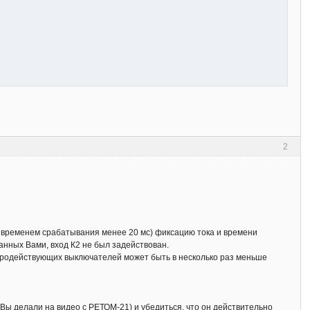
2
с временем срабатывания менее 20 мс) фиксацию тока и времени
нных Вами, вход К2 не был задействован.
ыстродействующих выключателей может быть в несколько раз меньше
Вы делали на видео с РЕТОМ-21) и убедиться, что он действительно