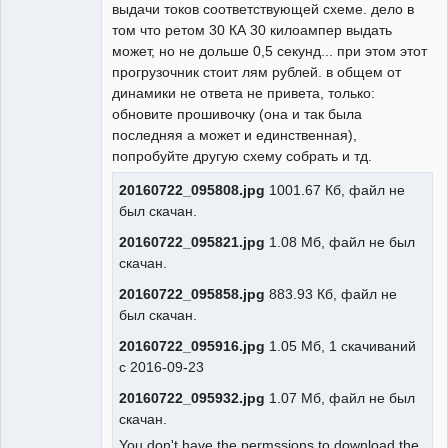
выдачи токов соответствующей схеме. дело в
том что ретом 30 КА 30 килоампер выдать
может, но не дольше 0,5 секунд... при этом этот
прогрузочник стоит лям рублей. в общем от
динамики не ответа не привета, только:
обновите прошивочку (она и так была
последняя а может и единственная),
попробуйте другую схему собрать и тд.
20160722_095808.jpg
1001.67 Кб, файл не
был скачан.
20160722_095821.jpg
1.08 Мб, файл не был
скачан.
20160722_095858.jpg
883.93 Кб, файл не
был скачан.
20160722_095916.jpg
1.05 Мб, 1 скачиваний
с 2016-09-23
20160722_095932.jpg
1.07 Мб, файл не был
скачан.
You don't have the permssions to download the