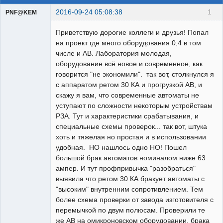
2016-09-24 05:08:38
1
PNF@KEM
Приветствую дорогие коллеги и друзья! Попал
на проект где много оборудования 0,4 в том
числе и АВ. Лаборатория молодая,
оборудование всё новое и современное, как
НАЁМНЫЙ
РЕЛЕЙЩИК
говорится "не экономили". так вот, столкнулся я
Неактивен
с аппаратом ретом 30 КА и прогрузкой АВ, и
скажу я вам, что современные автоматы не
уступают по сложности некоторым устройствам
РЗА. Тут и характеристики срабатывания, и
специальные схемы проверок... так вот, штука
хоть и тяжелая но простая и в использовании
удобная. НО нашлось одно НО! Пошел
большой брак автоматов номиналом ниже 63
ампер. И тут профпривычка "разобраться"
выявила что ретом 30 КА бракует автоматы с
"высоким" внутренним сопротивлением. Тем
более схема проверки от завода изготовителя с
перемычкой по двум полюсам. Проверили те
же АВ на омикроновском оборудовании, брака