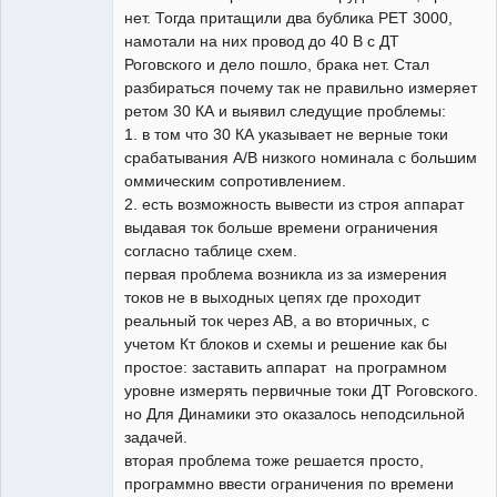
нет. Тогда притащили два бублика РЕТ 3000,
намотали на них провод до 40 В с ДТ
Роговского и дело пошло, брака нет. Стал
разбираться почему так не правильно измеряет
ретом 30 КА и выявил следущие проблемы:
1. в том что 30 КА указывает не верные токи
срабатывания А/В низкого номинала с большим
оммическим сопротивлением.
2. есть возможность вывести из строя аппарат
выдавая ток больше времени ограничения
согласно таблице схем.
первая проблема возникла из за измерения
токов не в выходных цепях где проходит
реальный ток через АВ, а во вторичных, с
учетом Кт блоков и схемы и решение как бы
простое: заставить аппарат на програмном
уровне измерять первичные токи ДТ Роговского.
но Для Динамики это оказалось неподсильной
задачей.
вторая проблема тоже решается просто,
программно ввести ограничения по времени