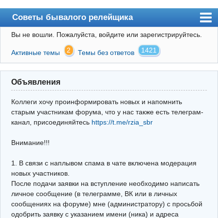
Советы бывалого релейщика
Вы не вошли.
Пожалуйста, войдите или зарегистрируйтесь.
Форум
2
1421
Активные темы
Темы без ответов
Правила
Поиск
Объявления
Регистрация
Коллеги хочу проинформировать новых и напомнить
Вход
старым участникам форума, что у нас также есть телеграм-
канал, присоединяйтесь
https://t.me/rzia_sbr
Архив
Внимание!!!
Почта
Поиск релейщика
1. В связи с наплывом спама в чате включена модерация
новых участников.
Видео РЗиА
После подачи заявки на вступление необходимо написать
личное сообщение (в телеграмме, ВК или в личных
Фотохостинг
сообщениях на форуме) мне (администратору) с просьбой
одобрить заявку с указанием имени (ника) и адреса
Телеграм