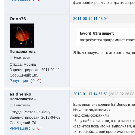
фактором и реально сократила вре
Orion76
2011-08-19 11:43:04
favorit_63ru пишет:
потребуется программист спос
Пользователь
Я было подумал что это реклама, н
Неактивен
Откуда:
Москва
Зарегистрирован:
2011-01-11
Сообщений:
185
Репутация
: [
0
|
0
]
asidnenko
2013-01-17 14:51:51
(2013-02-26 08
Пользователь
Есть опыт внедрения E3.Series в п
Неактивен
Из часто задаваемых:
Откуда:
Ростов-на-Дону
-вид схем сохранили
Зарегистрирован:
2012-04-02
-базу набивали сами, в том числе
Сообщений:
70
-расчетов пока что не выполняем, 
Репутация
: [
0
|
0
]
-интерфейс самой программы опти