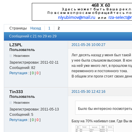
Страницы
Назад
1
2
Сообщений с 21 по 29 из 29
LZ5PL
2011-05-26 10:00:27
Пользователь
Лет десять назад у меня был такой
Неактивен
у нее была слышком высокая. В ко
Зарегистрирован:
2011-02-11
на ней уже много лет, в прошлом г
Сообщений:
82
переменного и постоянного тока.
Репутация
: [
0
|
0
]
В общем эти проги стоят своих дене
Tin333
2011-05-30 12:42:16
Пользователь
Неактивен
Было бы интересно посмотреть 
Зарегистрирован:
2011-05-13
Сообщений:
5
Репутация
: [
0
|
0
]
Базу на 70% набивал сам. Где Вы 