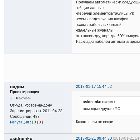
Получаем автоматически следующи
-общие данные
-перечни элементов/таблицы УК
-схемы подключения шкафов
-схемы кабельных связей
-кабельные журналы
это навскидку, порядка 60% выпус
Раскладка кабелей автоматизирова
вадим
2013-01-17 15:44:52
Проектировщик
Неактивен
asidnenko пишет:
Откуда:
Ростов-на-дону
помощью другого ПО
Зарегистрирован:
2011-04-28
Сообщений:
488
Какого если не секрет.
Репутация
: [
0
|
0
]
asidnenko
2013-01-21 09:44:30
(2013-01-21 14