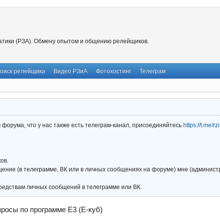
тики (РЗА). Обмену опытом и общению релейщиков.
оиск релейщика
Видео РЗиА
Фотохостинг
Телеграм
форума, что у нас также есть телеграм-канал, присоединяйтесь
https://t.me/r
ов.
ние (в телеграмме, ВК или в личных сообщениях на форуме) мне (администра
редствам личных сообщений в телеграмме или ВК.
росы по программе Е3 (Е-куб)