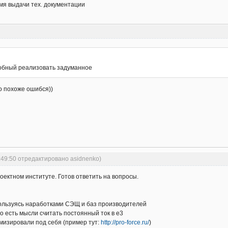
мя выдачи тех. документации
обный реализовать задуманное
о похоже ошибся))
:49:50 отредактировано asidnenko)
роектном институте. Готов ответить на вопросы.
 пользуясь наработками СЭЩ и баз производителей
но есть мысли считать постоянный ток в е3
мизировали под себя (пример тут:
http://pro-force.ru/
)