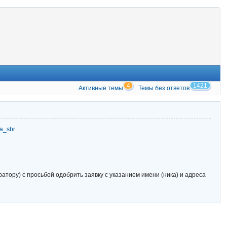
4
1421
Активные темы
Темы без ответов
zia_sbr
тору) с просьбой одобрить заявку с указанием имени (ника) и адреса