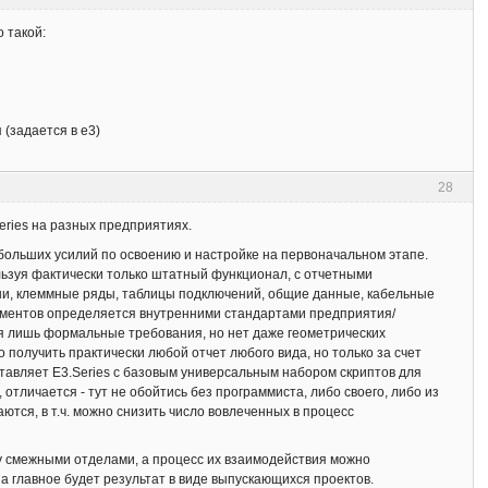
 такой:
(задается в е3)
28
eries на разных предприятиях.
больших усилий по освоению и настройке на первоначальном этапе.
ьзуя фактически только штатный функционал, с отчетными
ни, клеммные ряды, таблицы подключений, общие данные, кабельные
документов определяется внутренними стандартами предприятия/
тся лишь формальные требования, но нет даже геометрических
 получить практически любой отчет любого вида, но только за счет
ставляет E3.Series с базовым универсальным набором скриптов для
отличается - тут не обойтись без программиста, либо своего, либо из
аются, в т.ч. можно снизить число вовлеченных в процесс
жду смежными отделами, а процесс их взаимодействия можно
 а главное будет результат в виде выпускающихся проектов.