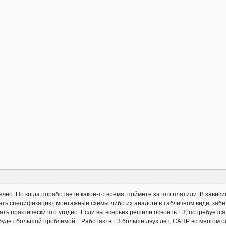
ечно. Но когда поработаете какое-то время, поймете за что платили. В зави
ь спецификацию, монтажные схемы либо их аналоги в табличном виде, кабел
ть практически что угодно. Если вы всерьез решили освоить Е3, потребуетс
удет большой проблемой.. Работаю в Е3 больше двух лет, САПР во многом о