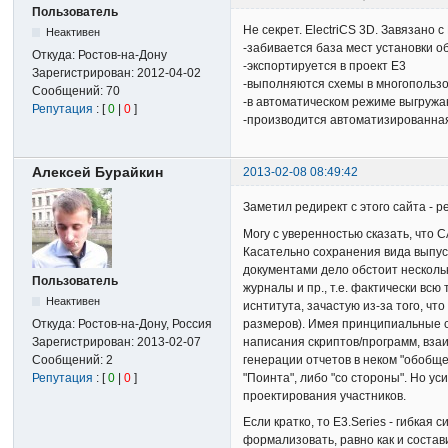
Пользователь
Не секрет. ElectriCS 3D. Завязано
Неактивен
-забивается база мест установки 
Откуда:
Ростов-на-Дону
-экспортируется в проект Е3
Зарегистрирован:
2012-04-02
-выполняются схемы в многопользо
Сообщений:
70
-в автоматическом режиме выгружаю
Репутация
: [
0
|
0
]
-производится автоматизированная
Алексей Бурайкин
2013-02-08 08:49:42
Заметил редирект с этого сайта - 
Могу с уверенностью сказать, что
Касательно сохранения вида выпу
документами дело обстоит несколь
Пользователь
журналы и пр., т.е. фактически вс
Неактивен
иснтитута, зачастую из-за того, ч
размеров). Имея принципиальные сх
Откуда:
Ростов-на-Дону, Россия
написания скриптов/программ, вза
Зарегистрирован:
2013-02-07
генерации отчетов в неком "обобще
Сообщений:
2
"Поинта", либо "со стороны". Но ус
Репутация
: [
0
|
0
]
проектирования участников.
Если кратко, то E3.Series - гибка
формализовать, равно как и состав