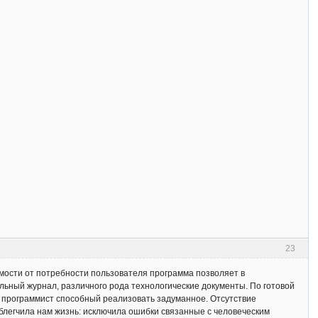
23
симости от потребности пользователя программа позволяет в
ьный журнал, различного рода технологические документы. По готовой
я программист способный реализовать задуманное. Отсутствие
блегчила нам жизнь: исключила ошибки связанные с человеческим