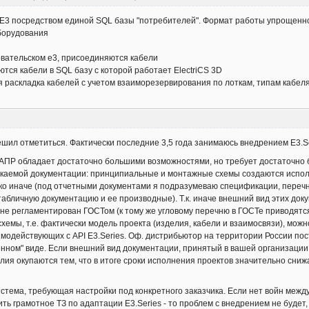
 с Е3 посредством единой SQL базы "потребителей". Формат работы упрощенно
оборудования
вательском е3, присоединяются кабели
тся кабели в SQL базу с которой работает ElectriCS 3D
 раскладка кабелей с учетом взаиморезервирования по лоткам, типам кабеля 
решил отметиться. Фактически последние 3,5 года занимаюсь внедрением E3.S
 САПР обладает достаточно большими возможностями, но требует достаточно 
скаемой документации: принципиальные и монтажные схемы создаются испол
ко иначе (под отчетными документами я подразумеваю спецификации, переч
ю табличную документацию и ее производные). Т.к. иначе внешний вид этих 
то не регламентирован ГОСТом (к тому же угловому перечню в ГОСТе приводя
емы, т.е. фактически модель проекта (изделия, кабели и взаимосвязи), можно
имодействующих с API E3.Series. Оф. дистрибьютор на территории России по
нном" виде. Если внешний вид документации, принятый в вашей организации, 
илия окупаются тем, что в итоге сроки исполнения проектов значительно сниж
я система, требующая настройки под конкретного заказчика. Если нет войн ме
ить грамотное ТЗ по адаптации E3.Series - то проблем с внедрением не будет,