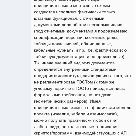
принципиальные и монтажные схемы
создаются используя фактически только
штатный функционал, с отчетными
документами дело обстоит несколько иначе
(под отчетными документами я подразумеваю
спецификации, перечни, клеммные ряды,
таблицы подключений, общие данные,
кабельные журналы и пр., т.е. фактически всю
табличную документацию и ее производные).
Т.к. иначе внешний вид этих документов
определяется внутренними стандартами
предприятия/иснтитута, зачастую из-за того, что
не регламентирован ГОСТом (к тому же
угловому перечню в ГОСТе приводятся лишь
формальные требования, но нет даже
геометрических размеров). Имея
принципиальные схемы, т.е. фактически модель
проекта (изделия, кабели и взаимосвязи),
можно получить практически любой отчет
любого вида, но только за счет написания
скриптов/программ, взаимодействующих с API