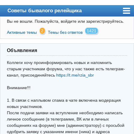
Советы бывалого релейщика
Вы не вошли.
Пожалуйста, войдите или зарегистрируйтесь.
Форум
2
1421
Активные темы
Темы без ответов
Правила
Поиск
Объявления
Регистрация
Коллеги хочу проинформировать новых и напомнить
Вход
старым участникам форума, что у нас также есть телеграм-
канал, присоединяйтесь
https://t.me/rzia_sbr
Архив
Внимание!!!
Почта
Поиск релейщика
1. В связи с наплывом спама в чате включена модерация
новых участников.
Видео РЗиА
После подачи заявки на вступление необходимо написать
личное сообщение (в телеграмме, ВК или в личных
Фотохостинг
сообщениях на форуме) мне (администратору) с просьбой
одобрить заявку с указанием имени (ника) и адреса
Телеграм