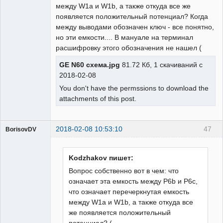
между W1a и W1b, а также откуда все же
появляется положительный потенциал? Когда
между выводами обозначен ключ - все понятно,
но эти емкости.... В мануале на терминал
расшифровку этого обозначения не нашел (
GE N60 схема.jpg
81.72 Кб, 1 скачиваний с
2018-02-08
You don't have the permssions to download the
attachments of this post.
2018-02-08 10:53:10
47
BorisovDV
Пользователь
Неактивен
Kodzhakov пишет:
Вопрос собственно вот в чем: что
означает эта емкость между P6b и P6c,
что означает перечеркнутая емкость
между W1a и W1b, а также откуда все
же появляется положительный