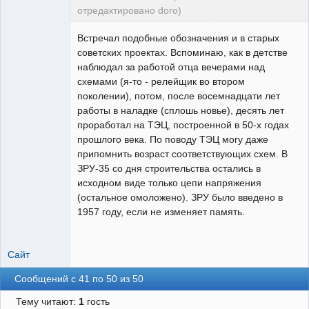
отредактировано doro)
свободный
художник
Встречал подобные обозначения и в старых
На
советских проектах. Вспоминаю, как в детстве
форуме
наблюдал за работой отца вечерами над
схемами (я-то - релейщик во втором
поколении), потом, после восемнадцати лет
работы в наладке (сплошь новье), десять лет
проработал на ТЭЦ, построенной в 50-х годах
прошлого века. По поводу ТЭЦ могу даже
припомнить возраст соответствующих схем. В
ЗРУ-35 со дня строительства остались в
исходном виде только цепи напряжения
(остальное омоложено). ЗРУ было введено в
1957 году, если не изменяет память.
Сайт
Сообщений с 41 по 50 из 50
Тему читают:
1
гость