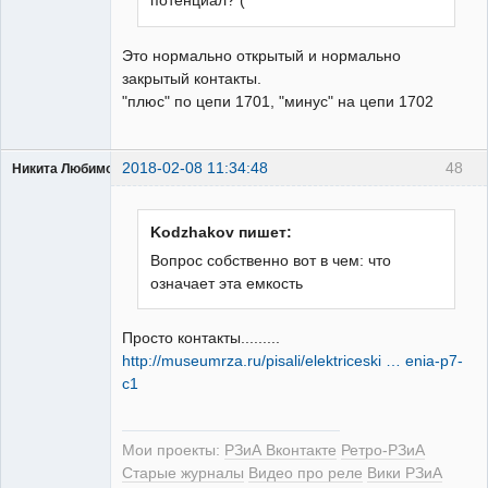
потенциал? (
Это нормально открытый и нормально
закрытый контакты.
"плюс" по цепи 1701, "минус" на цепи 1702
2018-02-08 11:34:48
48
Никита Любимов
Kodzhakov пишет:
Вопрос собственно вот в чем: что
означает эта емкость
РЕЛЕктрик
Неактивен
Просто контакты.........
http://museumrza.ru/pisali/elektriceski … enia-p7-
c1
Мои проекты:
РЗиА Вконтакте
Ретро-РЗиА
Старые журналы
Видео про реле
Вики РЗиА