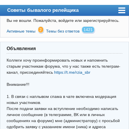
Советы бывалого релейщика
Вы не вошли.
Пожалуйста, войдите или зарегистрируйтесь.
Форум
2
1421
Активные темы
Темы без ответов
Правила
Поиск
Объявления
Регистрация
Коллеги хочу проинформировать новых и напомнить
Вход
старым участникам форума, что у нас также есть телеграм-
канал, присоединяйтесь
https://t.me/rzia_sbr
Архив
Внимание!!!
Почта
Поиск релейщика
1. В связи с наплывом спама в чате включена модерация
новых участников.
Видео РЗиА
После подачи заявки на вступление необходимо написать
личное сообщение (в телеграмме, ВК или в личных
Фотохостинг
сообщениях на форуме) мне (администратору) с просьбой
одобрить заявку с указанием имени (ника) и адреса
Телеграм