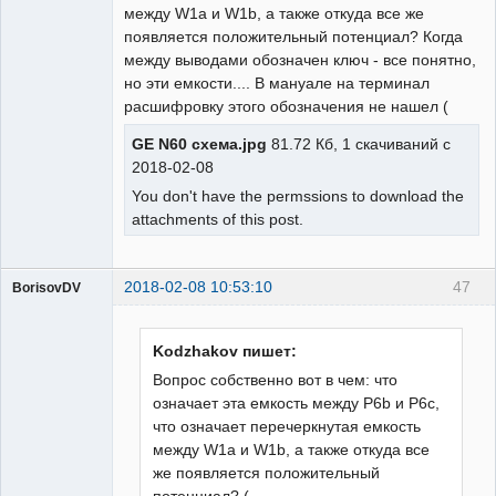
между W1a и W1b, а также откуда все же
появляется положительный потенциал? Когда
между выводами обозначен ключ - все понятно,
но эти емкости.... В мануале на терминал
расшифровку этого обозначения не нашел (
GE N60 схема.jpg
81.72 Кб, 1 скачиваний с
2018-02-08
You don't have the permssions to download the
attachments of this post.
2018-02-08 10:53:10
47
BorisovDV
Пользователь
Неактивен
Kodzhakov пишет:
Вопрос собственно вот в чем: что
означает эта емкость между P6b и P6c,
что означает перечеркнутая емкость
между W1a и W1b, а также откуда все
же появляется положительный