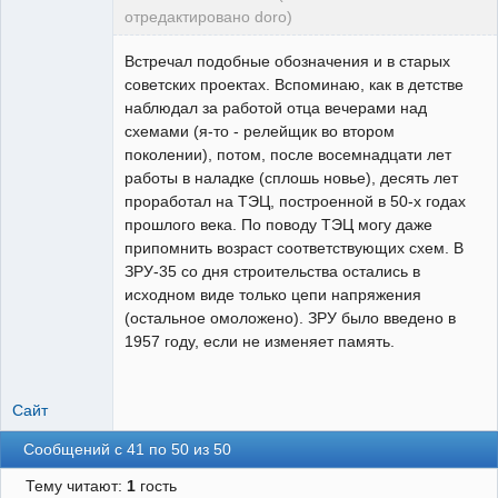
отредактировано doro)
свободный
художник
Встречал подобные обозначения и в старых
Неактивен
советских проектах. Вспоминаю, как в детстве
наблюдал за работой отца вечерами над
схемами (я-то - релейщик во втором
поколении), потом, после восемнадцати лет
работы в наладке (сплошь новье), десять лет
проработал на ТЭЦ, построенной в 50-х годах
прошлого века. По поводу ТЭЦ могу даже
припомнить возраст соответствующих схем. В
ЗРУ-35 со дня строительства остались в
исходном виде только цепи напряжения
(остальное омоложено). ЗРУ было введено в
1957 году, если не изменяет память.
Сайт
Сообщений с 41 по 50 из 50
Тему читают:
1
гость