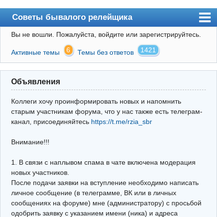
Советы бывалого релейщика
Вы не вошли.
Пожалуйста, войдите или зарегистрируйтесь.
Форум
6
1421
Активные темы
Темы без ответов
Правила
Поиск
Объявления
Регистрация
Коллеги хочу проинформировать новых и напомнить
Вход
старым участникам форума, что у нас также есть телеграм-
канал, присоединяйтесь
https://t.me/rzia_sbr
Архив
Внимание!!!
Почта
Поиск релейщика
1. В связи с наплывом спама в чате включена модерация
новых участников.
Видео РЗиА
После подачи заявки на вступление необходимо написать
личное сообщение (в телеграмме, ВК или в личных
Фотохостинг
сообщениях на форуме) мне (администратору) с просьбой
одобрить заявку с указанием имени (ника) и адреса
Телеграм