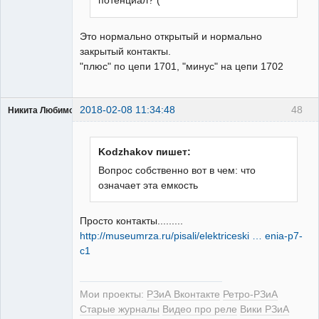
потенциал? (
Это нормально открытый и нормально
закрытый контакты.
"плюс" по цепи 1701, "минус" на цепи 1702
2018-02-08 11:34:48
48
Никита Любимов
Kodzhakov пишет:
Вопрос собственно вот в чем: что
означает эта емкость
РЕЛЕктрик
Неактивен
Просто контакты.........
http://museumrza.ru/pisali/elektriceski … enia-p7-
c1
Мои проекты:
РЗиА Вконтакте
Ретро-РЗиА
Старые журналы
Видео про реле
Вики РЗиА