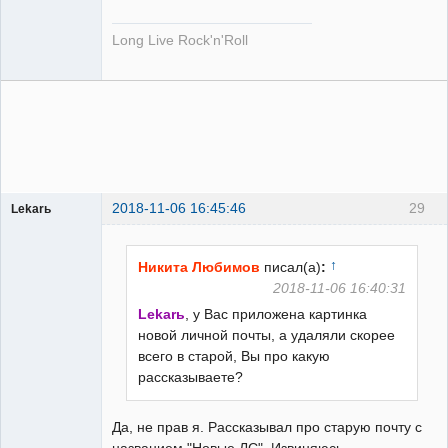
Long Live Rock'n'Roll
2018-11-06 16:45:46
29
Lekarь
Пользователь
Неактивен
↑
Никита Любимов
писал(а)
:
2018-11-06 16:40:31
Lekarь
, у Вас приложена картинка
новой личной почты, а удаляли скорее
всего в старой, Вы про какую
рассказываете?
Да, не прав я. Рассказывал про старую почту с
названием "Новые ЛС". Извиняюсь.