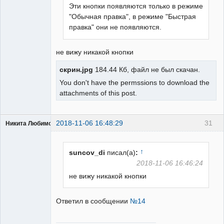
Эти кнопки появляются только в режиме
"Обычная правка", в режиме "Быстрая
правка" они не появляются.
не вижу никакой кнопки
скрин.jpg
184.44 Кб, файл не был скачан.
You don't have the permssions to download the
attachments of this post.
2018-11-06 16:48:29
31
Никита Любимов
↑
suncov_di
писал(а)
:
2018-11-06 16:46:24
не вижу никакой кнопки
РЕЛЕктрик
Неактивен
Ответил в сообщении
№14