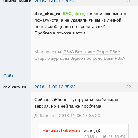
2018-11-06 13:30:56
21
Никита Любимов
dev_ekra_ru
,
SVG
,
doro
, коллеги, вспомните,
пожалуйста, а не удаляли ли вы из личной
почты сообщения не прочитав их?
Проблема похоже в этом.
РЕЛЕктрик
Неактивен
Мои проекты:
РЗиА Вконтакте
Ретро-РЗиА
Старые журналы
Видео про реле
Вики РЗиА
Сайт
2018-11-06 13:35:23
22
dev_ekra_ru
Техподдержка
Сейчас с iPhone. Тут грузится мобильная
Неактивен
версия, но в ней та же проблема
Добавлено: 2018-11-06 13:35:23
↑
Никита Любимов
писал(а)
:
2018-11-06 13:30:56