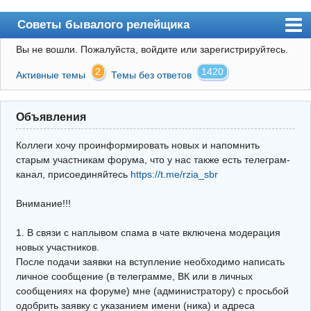
Советы бывалого релейщика
Вы не вошли.
Пожалуйста, войдите или зарегистрируйтесь.
Форум
2
1420
Активные темы
Темы без ответов
Правила
Поиск
Объявления
Регистрация
Коллеги хочу проинформировать новых и напомнить
Вход
старым участникам форума, что у нас также есть телеграм-
канал, присоединяйтесь
https://t.me/rzia_sbr
Архив
Внимание!!!
Почта
Поиск релейщика
1. В связи с наплывом спама в чате включена модерация
новых участников.
Видео РЗиА
После подачи заявки на вступление необходимо написать
личное сообщение (в телеграмме, ВК или в личных
Фотохостинг
сообщениях на форуме) мне (администратору) с просьбой
одобрить заявку с указанием имени (ника) и адреса
Телеграм