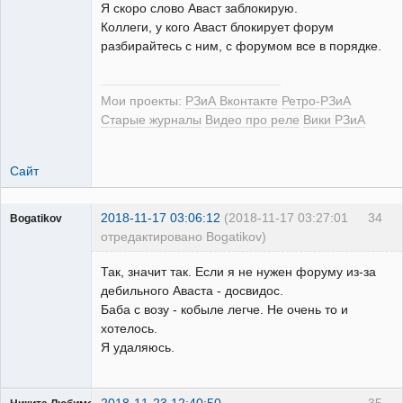
Я скоро слово Аваст заблокирую.
Коллеги, у кого Аваст блокирует форум
разбирайтесь с ним, с форумом все в порядке.
Мои проекты:
РЗиА Вконтакте
Ретро-РЗиА
Старые журналы
Видео про реле
Вики РЗиА
Сайт
2018-11-17 03:06:12
(2018-11-17 03:27:01
34
Bogatikov
отредактировано Bogatikov)
Пользователь
Так, значит так. Если я не нужен форуму из-за
Неактивен
дебильного Аваста - досвидос.
Баба с возу - кобыле легче. Не очень то и
хотелось.
Я удаляюсь.
2018-11-23 12:40:50
35