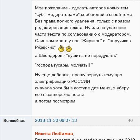
Мое пожелание - сделать авторов новых тем
"суб - модераторами" сообщений в своей теме.
Без права полного удаления, только с правом
редактирования текста. Ну или на удаление
Пользователь
части текста по согласованию с модератором.
Неактивен
Слишком много у нас "Жириков" и "поручиков
Ржевских"
а Швондеров - "душить, не передушить"
"господа гусары, молчать!! "
Ну еще добавлю: прошу вернуть тему про
электрификацию РОССИИ
сначала хотя бы в доступе для меня, я уберу
все швондерские посты
а потом посмотрим
2018-11-30 09:07:13
40
Волшебник
Никита Любимов
,
Введите мараторий на свободные темы до 2019