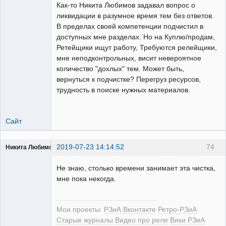
художник
Как-то Никита Любимов задавал вопрос о
Неактивен
ликвидации в разумное время тем без ответов.
В пределах своей компетенции подчистил в
доступных мне разделах. Но на Куплю/продам,
Ретейщики ищут работу, Требуются релейщики,
мне неподконтрольных, висит невероятное
количество "дохлых" тем. Может быть,
вернуться к подчистке? Перегруз ресурсов,
трудность в поиске нужных материалов.
Сайт
2019-07-23 14:14:52
74
Никита Любимов
Не знаю, столько времени занимает эта чистка,
мне пока некогда.
РЕЛЕктрик
Мои проекты:
РЗиА Вконтакте
Ретро-РЗиА
Неактивен
Старые журналы
Видео про реле
Вики РЗиА