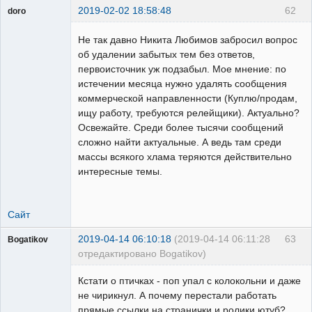
2019-02-02 18:58:48
62
doro
свободный
художник
Не так давно Никита Любимов забросил вопрос
Неактивен
об удалении забытых тем без ответов,
первоисточник уж подзабыл. Мое мнение: по
истечении месяца нужно удалять сообщения
коммерческой направленности (Куплю/продам,
ищу работу, требуются релейщики). Актуально?
Освежайте. Среди более тысячи сообщений
сложно найти актуальные. А ведь там среди
массы всякого хлама теряются действительно
интересные темы.
Сайт
2019-04-14 06:10:18
(2019-04-14 06:11:28
63
Bogatikov
отредактировано Bogatikov)
Пользователь
Кстати о птичках - поп упал с колокольни и даже
Неактивен
не чирикнул. А почему перестали работать
прямые ссылки на странички и ролики ютуб?