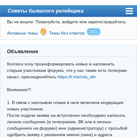
Советы бывалого релейщика
Вы не вошли.
Пожалуйста, войдите или зарегистрируйтесь.
Форум
2
1421
Активные темы
Темы без ответов
Правила
Поиск
Объявления
Регистрация
Коллеги хочу проинформировать новых и напомнить
Вход
старым участникам форума, что у нас также есть телеграм-
канал, присоединяйтесь
https://t.me/rzia_sbr
Архив
Внимание!!!
Почта
Поиск релейщика
1. В связи с наплывом спама в чате включена модерация
новых участников.
Видео РЗиА
После подачи заявки на вступление необходимо написать
личное сообщение (в телеграмме, ВК или в личных
Фотохостинг
сообщениях на форуме) мне (администратору) с просьбой
одобрить заявку с указанием имени (ника) и адреса
Телеграм