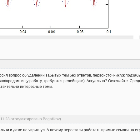
осил вопрос об удалении забытых тем без ответов, первоисточник уж подза
лю/продам, ищу работу, требуются релейщики). Актуально? Освежайте. Сред
ствительно интересные темы.
:11:28 отредактировано Bogatikov)
окольни и даже не чирикнул. А почему перестали работать прямые ссылки на ст