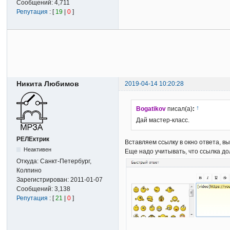
Сообщений:
4,711
Репутация
: [
19
|
0
]
Никита Любимов
2019-04-14 10:20:28
↑
Bogatikov
писал(а)
:
Дай мастер-класс.
РЕЛЕктрик
Вставляем ссылку в окно ответа, в
Неактивен
Еще надо учитывать, что ссылка должна
Откуда:
Санкт-Петербург,
Колпино
Зарегистрирован:
2011-01-07
Сообщений:
3,138
Репутация
: [
21
|
0
]