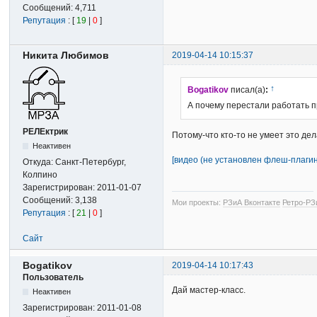
Сообщений:
4,711
Репутация
: [
19
|
0
]
Никита Любимов
2019-04-14 10:15:37
↑
Bogatikov
писал(а)
:
А почему перестали работать п
РЕЛЕктрик
Потому-что кто-то не умеет это де
Неактивен
[видео (не установлен флеш-плагин
Откуда:
Санкт-Петербург,
Колпино
Зарегистрирован:
2011-01-07
Сообщений:
3,138
Мои проекты:
РЗиА Вконтакте
Ретро-РЗ
Репутация
: [
21
|
0
]
Сайт
Bogatikov
2019-04-14 10:17:43
Пользователь
Дай мастер-класс.
Неактивен
Зарегистрирован:
2011-01-08