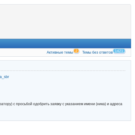
2
1421
Активные темы
Темы без ответов
zia_sbr
тору) с просьбой одобрить заявку с указанием имени (ника) и адреса