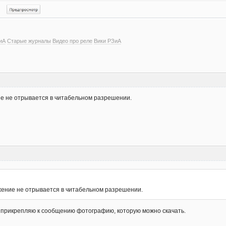
иА
Старые журналы
Видео про реле
Вики РЗиА
ие не отрывается в читабельном разрешении.
ажение не отрывается в читабельном разрешении.
 прикрепляю к сообщению фотографию, которую можно скачать.