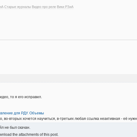
иА
Старые журналы
Видео про реле
Вики РЗиА
део, то я его исправил.
вление для РДУ. Объемы
, во-вторых хочется научиться, в-третьих любая ссылка неактивная - её нужн
йл не был скачан.
nload the attachments of this post.