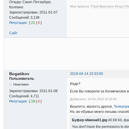
Откуда:
Санкт-Петербург,
Мои проекты:
РЗиА Вконтакте
Ретро-РЗ
Колпино
Зарегистрирован:
2011-01-07
Сообщений:
3,138
Репутация
: [
21
|
0
]
Сайт
Bogatikov
2019-04-14 10:33:00
Пользователь
Ихде?
Неактивен
Зарегистрирован:
2011-01-08
Если Вы говорили за Космическое ви
Сообщений:
4,711
Добавлено: 14-04-2019 10:33:00
Репутация
: [
19
|
0
]
Вошпето, малость другое,
Телеупра
Но, во-пЕрвых моего письма спасибо
Буфер обмена01.jpg
40.68 Кб, фа
You don't have the permssions to dow