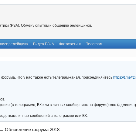
тики (РЗА). Обмену опытом и общению релейщиков.
оиск релейщика
Видео РЗиА
Фотохостинг
Телеграм
форума, что у нас также есть телеграм-канал, присоединяйтесь
https://t.me/r
ов.
ние (в телеграмме, ВК или в личных сообщениях на форуме) мне (администра
редствам личных сообщений в телеграмме или ВК.
→
Обновление форума 2018