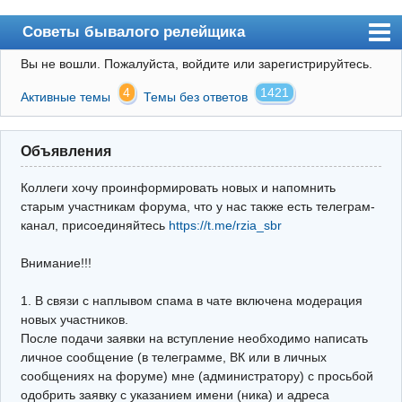
Советы бывалого релейщика
Вы не вошли.
Пожалуйста, войдите или зарегистрируйтесь.
Форум
4
1421
Активные темы
Темы без ответов
Правила
Поиск
Объявления
Регистрация
Коллеги хочу проинформировать новых и напомнить
Вход
старым участникам форума, что у нас также есть телеграм-
канал, присоединяйтесь
https://t.me/rzia_sbr
Архив
Внимание!!!
Почта
Поиск релейщика
1. В связи с наплывом спама в чате включена модерация
новых участников.
Видео РЗиА
После подачи заявки на вступление необходимо написать
личное сообщение (в телеграмме, ВК или в личных
Фотохостинг
сообщениях на форуме) мне (администратору) с просьбой
одобрить заявку с указанием имени (ника) и адреса
Телеграм