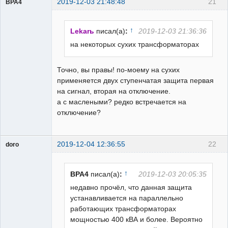
2019-12-03 21:48:48
21
BPA4
Пользователь
Неактивен
↑
Lekarь
писал(а)
:
2019-12-03 21:36:36
на некоторых сухих трансформаторах
Точно, вы правы! по-моему на сухих
применяется двух ступенчатая защита первая
на сигнал, вторая на отключение.
а с маслеными? редко встречается на
отключение?
2019-12-04 12:36:55
22
doro
свободный
художник
Неактивен
↑
BPA4
писал(а)
:
2019-12-03 20:05:35
недавно прочёл, что данная защита
устанавливается на параллельно
работающих трансформаторах
мощностью 400 кВА и более. Вероятно