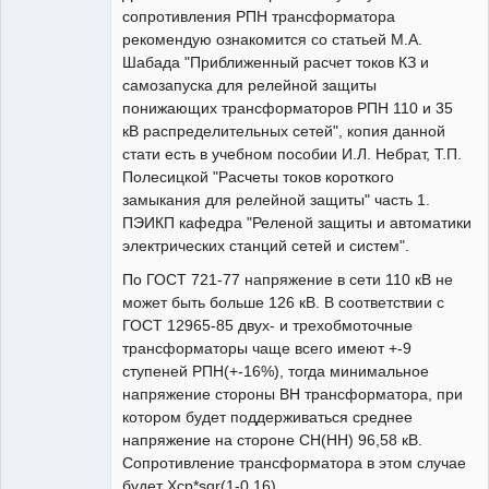
сопротивления РПН трансформатора
рекомендую ознакомится со статьей М.А.
Шабада "Приближенный расчет токов КЗ и
самозапуска для релейной защиты
понижающих трансформаторов РПН 110 и 35
кВ распределительных сетей", копия данной
стати есть в учебном пособии И.Л. Небрат, Т.П.
Полесицкой "Расчеты токов короткого
замыкания для релейной защиты" часть 1.
ПЭИКП кафедра "Реленой защиты и автоматики
электрических станций сетей и систем".
По ГОСТ 721-77 напряжение в сети 110 кВ не
может быть больше 126 кВ. В соответствии с
ГОСТ 12965-85 двух- и трехобмоточные
трансформаторы чаще всего имеют +-9
ступеней РПН(+-16%), тогда минимальное
напряжение стороны ВН трансформатора, при
котором будет поддерживаться среднее
напряжение на стороне СН(НН) 96,58 кВ.
Сопротивление трансформатора в этом случае
будет Xср*sqr(1-0,16).