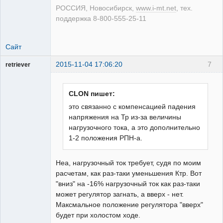
РОССИЯ, Новосибирск,
www.i-mt.net
, тех.
поддержка 8-800-555-25-11
Сайт
2015-11-04 17:06:20
7
retriever
Пользователь
Неактивен
CLON пишет:
это связанно с компенсацией падения
напряжения на Тр из-за величины
нагрузочного тока, а это дополнительно
1-2 положения РПН-а.
Неа, нагрузочный ток требует, судя по моим
расчетам, как раз-таки уменьшения Ктр. Вот
"вниз" на -16% нагрузочный ток как раз-таки
может регулятор загнать, а вверх - нет.
Максмальное положение регулятора "вверх"
будет при холостом ходе.