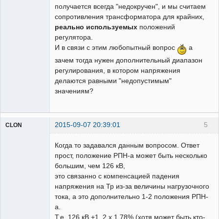
получается всегда "недокручен", и мы считаем
сопротивления трансформатора для крайних,
реально используемых
положений
регулятора.
И в связи с этим любопытный вопрос
а
зачем тогда нужен дополнительный диапазон
регулирования, в котором напряжения
делаются равными "недопустимым"
значениям?
2015-09-07 20:39:01
5
CLON
Когда то задавался данным вопросом. Ответ
прост, положение РПН-а может быть несколько
Модератор
большим, чем 126 кВ,
это связанно с компенсацией падения
Неактивен
напряжения на Тр из-за величины нагрузочного
тока, а это дополнительно 1-2 положения РПН-
а.
Т.е. 126 кВ +1..2 х 1.78% (хотя может быть кто-