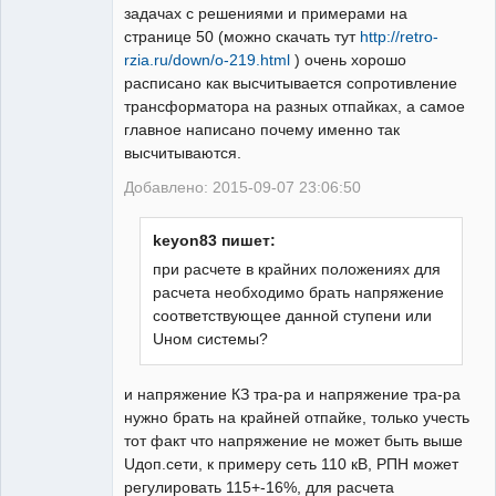
задачах с решениями и примерами на
странице 50 (можно скачать тут
http://retro-
rzia.ru/down/o-219.html
) очень хорошо
Молодой
расписано как высчитывается сопротивление
релейщик
трансформатора на разных отпайках, а самое
Неактивен
главное написано почему именно так
высчитываются.
Добавлено: 2015-09-07 23:06:50
keyon83 пишет:
при расчете в крайних положениях для
расчета необходимо брать напряжение
соответствующее данной ступени или
Uном системы?
и напряжение КЗ тра-ра и напряжение тра-ра
нужно брать на крайней отпайке, только учесть
тот факт что напряжение не может быть выше
Uдоп.сети, к примеру сеть 110 кВ, РПН может
регулировать 115+-16%, для расчета