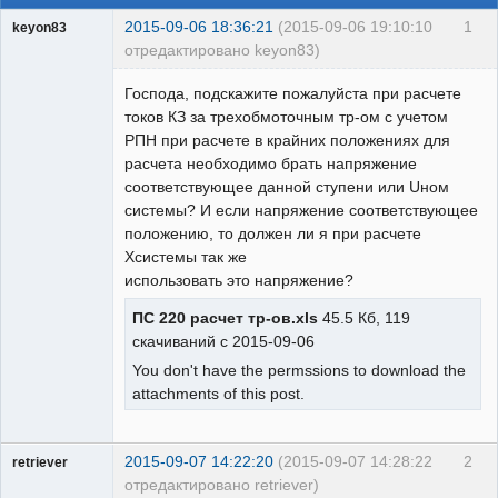
2015-09-06 18:36:21
(2015-09-06 19:10:10
1
keyon83
отредактировано keyon83)
Пользователь
Господа, подскажите пожалуйста при расчете
Неактивен
токов КЗ за трехобмоточным тр-ом с учетом
РПН при расчете в крайних положениях для
расчета необходимо брать напряжение
соответствующее данной ступени или Uном
системы? И если напряжение соответствующее
положению, то должен ли я при расчете
Хсистемы так же
использовать это напряжение?
ПС 220 расчет тр-ов.xls
45.5 Кб, 119
скачиваний с 2015-09-06
You don't have the permssions to download the
attachments of this post.
2015-09-07 14:22:20
(2015-09-07 14:28:22
2
retriever
отредактировано retriever)