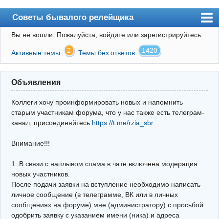
Советы бывалого релейщика
Вы не вошли.
Пожалуйста, войдите или зарегистрируйтесь.
Форум
2
1420
Активные темы
Темы без ответов
Правила
Поиск
Объявления
Регистрация
Коллеги хочу проинформировать новых и напомнить
Вход
старым участникам форума, что у нас также есть телеграм-
канал, присоединяйтесь
https://t.me/rzia_sbr
Архив
Внимание!!!
Почта
Поиск релейщика
1. В связи с наплывом спама в чате включена модерация
новых участников.
Видео РЗиА
После подачи заявки на вступление необходимо написать
личное сообщение (в телеграмме, ВК или в личных
Фотохостинг
сообщениях на форуме) мне (администратору) с просьбой
одобрить заявку с указанием имени (ника) и адреса
Телеграм