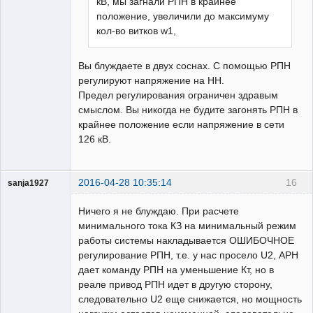
кВ, мы загнали РПН в крайнее
Забывалый
положение, увеличили до максимуму
Неактивен
кол-во витков w1,
Вы блуждаете в двух соснах. С помощью РПН
регулируют напряжение на НН.
Предел регулирования ограничен здравым
смыслом. Вы никогда не будите загонять РПН в
крайнее положение если напряжение в сети
126 кВ.
2016-04-28 10:35:14
16
sanja1927
Пользователь
Ничего я не блуждаю. При расчете
Неактивен
минимального тока КЗ на минимальный режим
работы системы накладывается ОШИБОЧНОЕ
регулирование РПН, т.е. у нас просело U2, АРН
дает команду РПН на уменьшение Кт, но в
реале привод РПН идет в другую сторону,
следовательно U2 еще снижается, но мощность