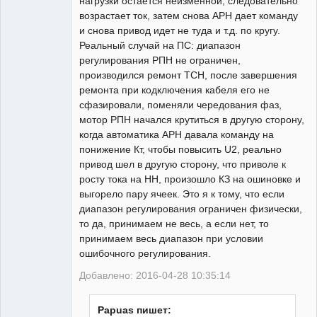
нагрузки остается неизменной, следовательно
возрастает ток, затем снова АРН дает команду
и снова привод идет не туда и т.д. по кругу.
Реальный случай на ПС: диапазон
регулирования РПН не ограничен,
производился ремонт ТСН, после завершения
ремонта при кодключения кабеля его не
сфазировали, поменяли чередования фаз,
мотор РПН начался крутиться в другую сторону,
когда автоматика АРН давала команду на
понижение Кт, чтобы повысить U2, реально
привод шел в другую сторону, что приволе к
росту тока на НН, произошло КЗ на ошиновке и
выгорело пару ячеек. Это я к тому, что если
диапазон регулирования ограничен физически,
то да, принимаем не весь, а если нет, то
принимаем весь диапазон при условии
ошибочного регулирования.
Добавлено: 2016-04-28 10:35:14
Papuas пишет: