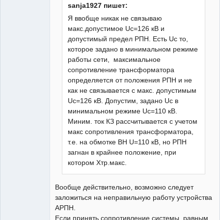
sanja1927 пишет:
Я ввобще никак не связываю
макс.допустимое Uc=126 кВ и
допустимый предел РПН. Есть Uc то,
которое задано в минимальном режиме
работы сети, максимальное
сопротивление трансформатора
определяется от положения РПН и не
как не связывается с макс. допустимым
Uc=126 кВ. Допустим, задано Uс в
минимальном режиме Uc=110 кВ.
Миним. ток КЗ рассчитывается с учетом
макс сопротивления трансформатора,
т.е. на обмотке ВН U=110 кВ, но РПН
загнан в крайнее положение, при
котором Хтр.макс.
Вообще действительно, возможно следует
заложиться на неправильную работу устройства
АРПН.
Если принять сопротивление системы, равным