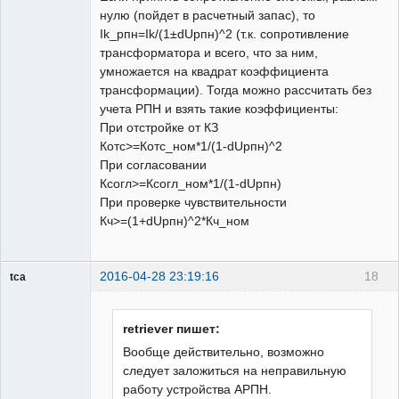
нулю (пойдет в расчетный запас), то
Ik_рпн=Ik/(1±dUрпн)^2 (т.к. сопротивление
трансформатора и всего, что за ним,
умножается на квадрат коэффициента
трансформации). Тогда можно рассчитать без
учета РПН и взять такие коэффициенты:
При отстройке от КЗ
Котс>=Котс_ном*1/(1-dUрпн)^2
При согласовании
Ксогл>=Ксогл_ном*1/(1-dUрпн)
При проверке чувствительности
Кч>=(1+dUрпн)^2*Кч_ном
2016-04-28 23:19:16
18
tca
Пользователь
Неактивен
retriever пишет:
Вообще действительно, возможно
следует заложиться на неправильную
работу устройства АРПН.