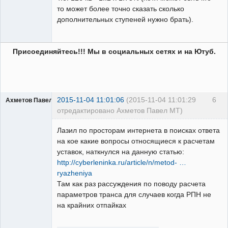
то может более точно сказать сколько
дополнительных ступеней нужно брать).
Присоединяйтесь!!! Мы в социальных сетях и на Ютуб.
2015-11-04 11:01:06
(2015-11-04 11:01:29
6
Ахметов Павел МТ
отредактировано Ахметов Павел МТ)
Лазил по просторам интернета в поисках ответа
на кое какие вопросы относящиеся к расчетам
уставок, наткнулся на данную статью:
http://cyberleninka.ru/article/n/metod- …
Молодой
ryazheniya
релейщик
Там как раз рассуждения по поводу расчета
Неактивен
параметров транса для случаев когда РПН не
на крайних отпайках