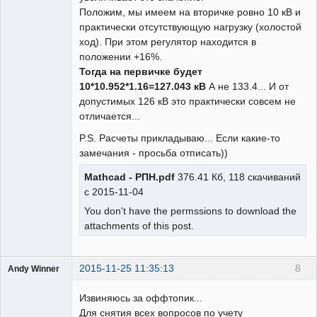
Положим, мы имеем на вторичке ровно 10 кВ и
практически отсутствующую нагрузку (холостой
ход). При этом регулятор находится в
положении +16%.
Тогда на первичке будет
10*10.952*1.16=127.043 кВ
А не 133.4... И от
допустимых 126 кВ это практически совсем не
отличается...
P.S. Расчеты прикладываю... Если какие-то
замечания - просьба отписать))
Mathcad - РПН.pdf
376.41 Кб, 118 скачиваний
с 2015-11-04
You don't have the permssions to download the
attachments of this post.
2015-11-25 11:35:13
8
Andy Winner
Пользователь
Извиняюсь за оффтопик...
Неактивен
Для снятия всех вопросов по учету