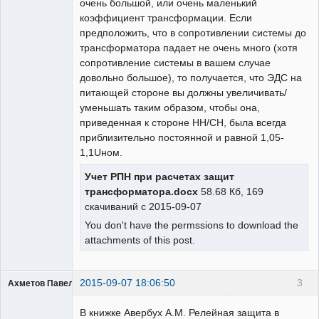
очень большой, или очень маленький
коэффициент трансформации. Если
предположить, что в сопротивлении системы до
трансформатора падает не очень много (хотя
сопротивление системы в вашем случае
довольно большое), то получается, что ЭДС на
питающей стороне вы должны увеличивать/
уменьшать таким образом, чтобы она,
приведенная к стороне НН/СН, была всегда
приблизительно постоянной и равной 1,05-
1,1Uном.
Учет РПН при расчетах защит
трансформатора.docx
58.68 Кб, 169
скачиваний с 2015-09-07
You don't have the permssions to download the
attachments of this post.
2015-09-07 18:06:50
3
Ахметов Павел МТ
В книжке Авербух А.М. Релейная защита в