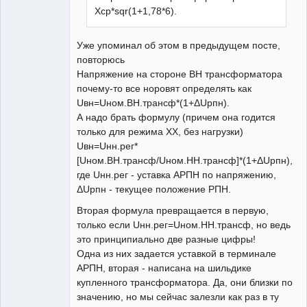
Xср*sqr(1+1,78*6).
Уже упоминал об этом в предыдущем посте,
повторюсь
Напряжение на стороне ВН трансформатора
почему-то все норовят определять как
Uвн=Uном.ВН.трансф*(1+ΔUрпн).
А надо брать формулу (причем она годится
только для режима ХХ, без нагрузки)
Uвн=Uнн.рег*
[Uном.ВН.трансф/Uном.НН.трансф]*(1+ΔUрпн),
где Uнн.рег - уставка АРПН по напряжению,
ΔUрпн - текущее положение РПН.
Вторая формула превращается в первую,
только если Uнн.рег=Uном.НН.трансф, но ведь
это принципиально две разные цифры!
Одна из них задается уставкой в терминале
АРПН, вторая - написана на шильдике
купленного трансформатора. Да, они близки по
значению, но мы сейчас залезли как раз в ту