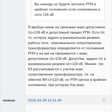
Вы никогда не будите загонять РПН в
крайнее положение если напряжение в
сети 126 кВ.
Я ввобще никак не связываю макс.допустимое
Uc=126 кВ и допустимый предел РПН. Есть Uc
то, которое задано в минимальном режиме
работы сети, максимальное сопротивление
трансформатора определяется от положения
РПН и не как не связывается с макс.
допустимым Uc=126 кВ. Допустим, задано Uс в
минимальном режиме Uc=110 кВ. Миним. ток
КЗ рассчитывается с учетом макс
сопротивления трансформатора, т.е. на
обмотке ВН U=110 кВ, но РПН загнан в крайнее
положение, при котором Хтр.макс.
2016-04-28 14:31:49
17
retriever
Пользователь
Неактивен