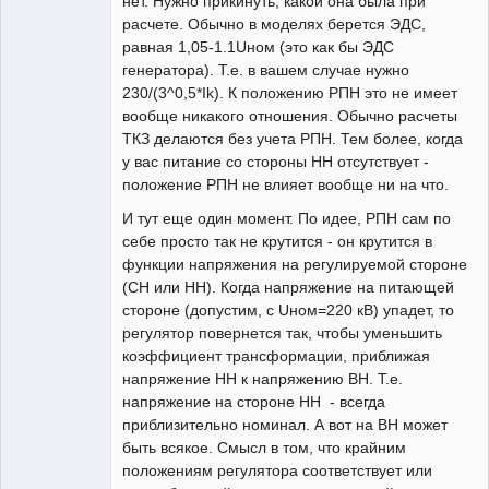
нет. Нужно прикинуть, какой она была при
расчете. Обычно в моделях берется ЭДС,
равная 1,05-1.1Uном (это как бы ЭДС
генератора). Т.е. в вашем случае нужно
230/(3^0,5*Ik). К положению РПН это не имеет
вообще никакого отношения. Обычно расчеты
ТКЗ делаются без учета РПН. Тем более, когда
у вас питание со стороны НН отсутствует -
положение РПН не влияет вообще ни на что.
И тут еще один момент. По идее, РПН сам по
себе просто так не крутится - он крутится в
функции напряжения на регулируемой стороне
(СН или НН). Когда напряжение на питающей
стороне (допустим, с Uном=220 кВ) упадет, то
регулятор повернется так, чтобы уменьшить
коэффициент трансформации, приближая
напряжение НН к напряжению ВН. Т.е.
напряжение на стороне НН - всегда
приблизительно номинал. А вот на ВН может
быть всякое. Смысл в том, что крайним
положениям регулятора соответствует или