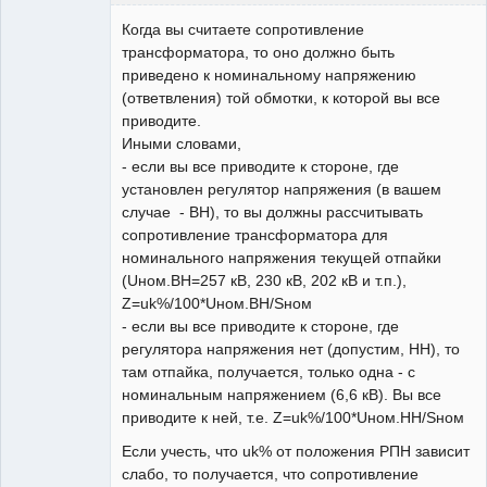
Пользователь
Когда вы считаете сопротивление
Неактивен
трансформатора, то оно должно быть
приведено к номинальному напряжению
(ответвления) той обмотки, к которой вы все
приводите.
Иными словами,
- если вы все приводите к стороне, где
установлен регулятор напряжения (в вашем
случае - ВН), то вы должны рассчитывать
сопротивление трансформатора для
номинального напряжения текущей отпайки
(Uном.ВН=257 кВ, 230 кВ, 202 кВ и т.п.),
Z=uk%/100*Uном.ВН/Sном
- если вы все приводите к стороне, где
регулятора напряжения нет (допустим, НН), то
там отпайка, получается, только одна - с
номинальным напряжением (6,6 кВ). Вы все
приводите к ней, т.е. Z=uk%/100*Uном.НН/Sном
Если учесть, что uk% от положения РПН зависит
слабо, то получается, что сопротивление